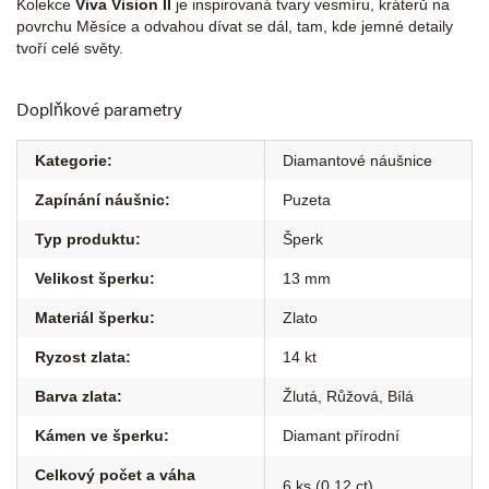
Kolekce
Viva Vision II
je inspirovaná tvary vesmíru, kráterů na
povrchu Měsíce a odvahou dívat se dál, tam, kde jemné detaily
tvoří celé světy.
Doplňkové parametry
Kategorie
:
Diamantové náušnice
Zapínání náušnic
:
Puzeta
Typ produktu
:
Šperk
Velikost šperku
:
13 mm
Materiál šperku
:
Zlato
Ryzost zlata
:
14 kt
Barva zlata
:
Žlutá
,
Růžová
,
Bílá
Kámen ve šperku
:
Diamant přírodní
Celkový počet a váha
6 ks (0,12 ct)