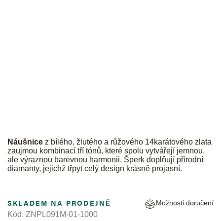
JK
Náušnice
z bílého, žlutého a růžového 14karátového zlata
zaujmou kombinací tří tónů, které spolu vytvářejí jemnou,
ale výraznou barevnou harmonii. Šperk doplňují přírodní
diamanty, jejichž třpyt celý design krásně projasní.
SKLADEM NA PRODEJNĚ
Možnosti doručení
Kód:
ZNPL091M-01-1000