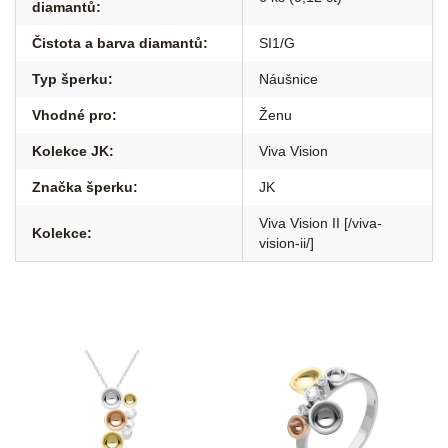
diamantů
:
Čistota a barva diamantů
:
SI1/G
Typ šperku
:
Náušnice
Vhodné pro
:
Ženu
Kolekce JK
:
Viva Vision
Značka šperku
:
JK
Viva Vision II [/viva-
Kolekce
:
vision-ii/]