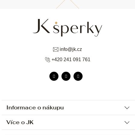
info
@
jk.cz
+420 241 091 761
Informace o nákupu
Více o JK
Ochrana osobních údajů
Způsob platby a dopravy