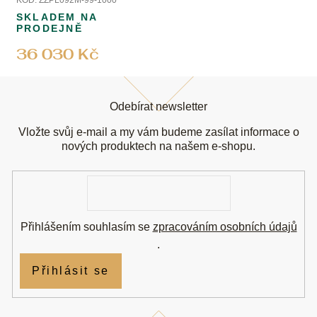
KÓD:
ZZPL092M-99-1000
SKLADEM NA
PRODEJNĚ
36 030 Kč
Z
á
Odebírat newsletter
p
a
Vložte svůj e-mail a my vám budeme zasílat informace o
t
nových produktech na našem e-shopu.
í
E-
mail
Přihlášením souhlasím se
zpracováním osobních údajů
.
Přihlásit se