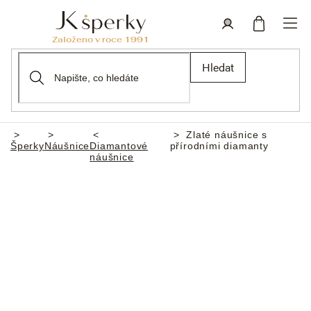
Přejít
na
obsah
Nákupní
Přihlášení
Hledat
košík
Zlaté náušnice s
Domů
Šperky
Náušnice
Diamantové
přírodními diamanty
náušnice