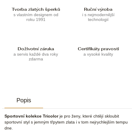
Tvorba zlatých šperků
Ruční výroba
s vlastním designem od
i s nejmodernější
roku 1991
technologií
Doživotní záruka
Certifikáty pravosti
a servis každé dva roky
a vysoké kvality
zdarma
Popis
Sportovní kolekce Tricolor
je pro ženy, které chtějí skloubit
sportovní styl s jemným třpytem zlata i v tom nejrychlejším tempu
dne.