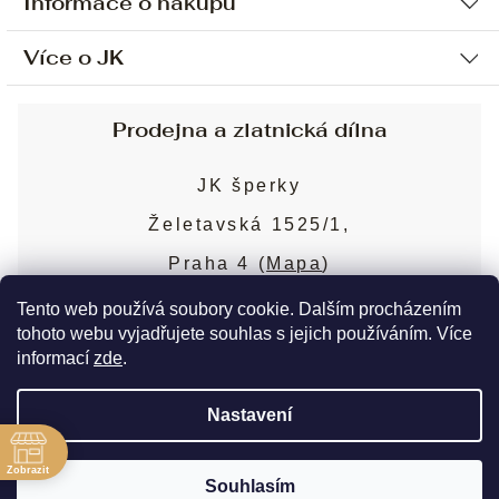
Informace o nákupu
Více o JK
Ochrana osobních údajů
Způsob platby a dopravy
Náš příběh
Prodejna a zlatnická dílna
Sjednání osobní schůzky
Náš tým
Obchodní podmínky
JK šperky
Design a výroba
Puncovní značky
Želetavská 1525/1,
Služby
Cookies
Praha 4 (
Mapa
)
Blog
Více o prodejně
Nejčastější dotazy
Tento web používá soubory cookie. Dalším procházením
tohoto webu vyjadřujete souhlas s jejich používáním. Více
informací
zde
.
Copyright 2026
JK šperky
. Všechna práva
Nastavení
vyhrazena.
Upravit nastavení cookies
ě
Zobrazit
Souhlasím
Vytvořil Shoptet Premium