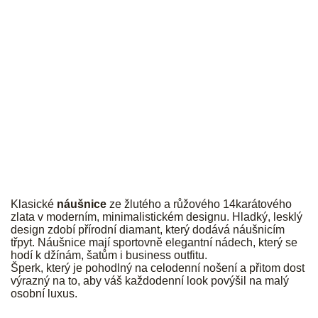
JK
Klasické
náušnice
ze žlutého a růžového 14karátového
zlata v moderním, minimalistickém designu. Hladký, lesklý
design zdobí přírodní diamant, který dodává náušnicím
třpyt. Náušnice mají sportovně elegantní nádech, který se
hodí k džínám, šatům i business outfitu.
Šperk, který je pohodlný na celodenní nošení a přitom dost
výrazný na to, aby váš každodenní look povýšil na malý
osobní luxus.