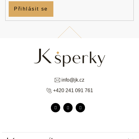
Přihlásit se
info
@
jk.cz
+420 241 091 761