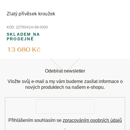
Zlatý přívěsek kroužek
KÓD:
ZZTR041H-99-0000
SKLADEM NA
PRODEJNĚ
13 680 Kč
Z
á
Odebírat newsletter
p
a
Vložte svůj e-mail a my vám budeme zasílat informace o
t
nových produktech na našem e-shopu.
í
E-
mail
Přihlášením souhlasím se
zpracováním osobních údajů
.