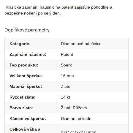
Klasické zapínání náušnic na patent zajišťuje pohodlné a
bezpečné nošení po celý den.
Doplňkové parametry
Kategorie
:
Diamantové náušnice
Zapínání náušnic
:
Patent
Typ produktu
:
Šperk
Velikost šperku
:
16 mm
Materiál šperku
:
Zlato
Ryzost zlata
:
14 kt
Barva zlata
:
Žlutá
,
Růžová
Kámen ve šperku
:
Diamant přírodní
Celková váha a
0,07 ct (2x2,0 mm)