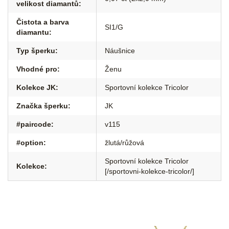
velikost diamantů
:
Čistota a barva
SI1/G
diamantu
:
Typ šperku
:
Náušnice
Vhodné pro
:
Ženu
Kolekce JK
:
Sportovní kolekce Tricolor
Značka šperku
:
JK
#paircode
:
v115
#option
:
žlutá/růžová
Sportovní kolekce Tricolor
Kolekce
:
[/sportovni-kolekce-tricolor/]