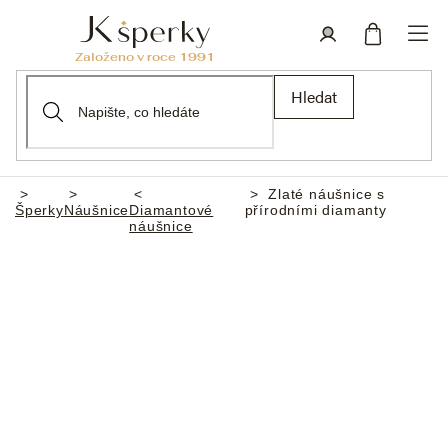
Přejít
na
obsah
Nákupní
Přihlášení
Hledat
košík
Zlaté náušnice s
Domů
Šperky
Náušnice
Diamantové
přírodními diamanty
náušnice