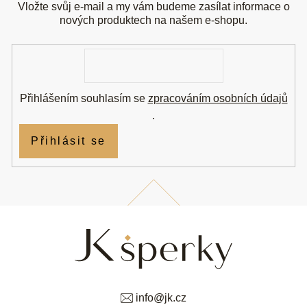
a
Vložte svůj e-mail a my vám budeme zasílat informace o
t
nových produktech na našem e-shopu.
í
E-
mail
Přihlášením souhlasím se
zpracováním osobních údajů
.
Přihlásit se
info
@
jk.cz