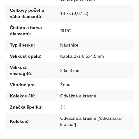
Celkový počet a
14 ks (0,07 ct)
váha diamantů
:
Čistota a barva
SI1/G
diamantů
:
Typ šperku
:
Náušnice
Velikost opálu
:
Kapka 2ks 6,5x4,5mm
Velikost
2 ks 3 mm
smaragdů
:
Vhodné pro
:
Ženu
Kolekce JK
:
Odvážná a krásná
Značka šperku
:
JK
Odvážná a krásná [/odvazna-a-
Kolekce
:
krasna/]