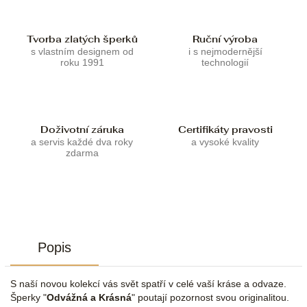
Tvorba zlatých šperků
Ruční výroba
s vlastním designem od
i s nejmodernější
roku 1991
technologií
Doživotní záruka
Certifikáty pravosti
a servis každé dva roky
a vysoké kvality
zdarma
Popis
S naší novou kolekcí vás svět spatří v celé vaší kráse a odvaze.
Šperky "
Odvážná a Krásná
" poutají pozornost svou originalitou.