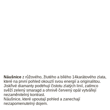
JK
Náušnice
z růžového, žlutého a bílého 14karátového zlata,
které na první pohled okouzlí svou energií a originalitou.
Jiskřivé diamanty podtrhují čistotu zlatých linií, zatímco
svěží zelený smaragd a ohnivě červený opál vytvářejí
nezaměnitelný kontrast.
Náušnice, které upoutají pohled a zanechají
nezapomenutelný dojem.