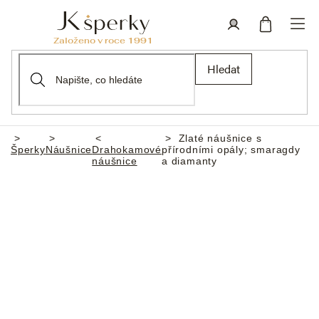
Přejít
na
obsah
Nákupní
Přihlášení
Hledat
košík
Zlaté náušnice s
Domů
Šperky
Náušnice
Drahokamové
přírodními opály; smaragdy
náušnice
a diamanty