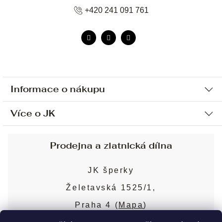
+420 241 091 761
Informace o nákupu
Více o JK
Ochrana osobních údajů
Způsob platby a dopravy
Náš příběh
Prodejna a zlatnická dílna
Sjednání osobní schůzky
Náš tým
Obchodní podmínky
JK šperky
Design a výroba
Puncovní značky
Želetavská 1525/1,
Služby
Cookies
Praha 4 (
Mapa
)
Blog