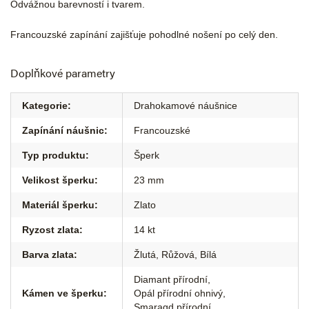
Odvážnou barevností i tvarem.
Francouzské zapínání zajišťuje pohodlné nošení po celý den.
Doplňkové parametry
Kategorie
:
Drahokamové náušnice
Zapínání náušnic
:
Francouzské
Typ produktu
:
Šperk
Velikost šperku
:
23 mm
Materiál šperku
:
Zlato
Ryzost zlata
:
14 kt
Barva zlata
:
Žlutá
,
Růžová
,
Bílá
Diamant přírodní
,
Kámen ve šperku
:
Opál přírodní ohnivý
,
Smaragd přírodní