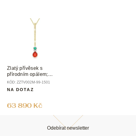
Zlatý přívěsek s
přírodním opálem;
smaragdem a diamanty
KÓD:
ZZTV002M-99-1501
NA DOTAZ
63 890 Kč
Z
á
Odebírat newsletter
p