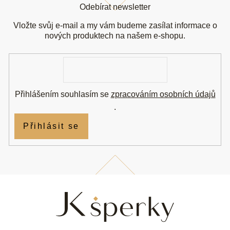
á
Odebírat newsletter
p
a
Vložte svůj e-mail a my vám budeme zasílat informace o
t
nových produktech na našem e-shopu.
í
E-
mail
Přihlášením souhlasím se
zpracováním osobních údajů
.
Přihlásit se