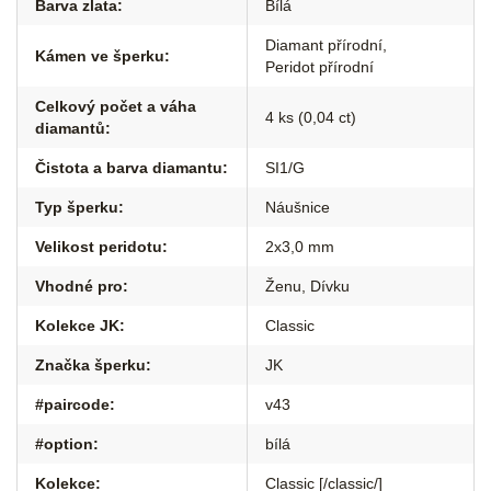
Barva zlata
:
Bílá
Diamant přírodní
,
Kámen ve šperku
:
Peridot přírodní
Celkový počet a váha
4 ks (0,04 ct)
diamantů
:
Čistota a barva diamantu
:
SI1/G
Typ šperku
:
Náušnice
Velikost peridotu
:
2x3,0 mm
Vhodné pro
:
Ženu
,
Dívku
Kolekce JK
:
Classic
Značka šperku
:
JK
#paircode
:
v43
#option
:
bílá
Kolekce
:
Classic [/classic/]