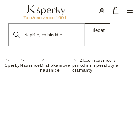
Přejít
na
obsah
Nákupní
Přihlášení
Hledat
košík
Zlaté náušnice s
Domů
Šperky
Náušnice
Drahokamové
přírodními peridoty a
náušnice
diamanty