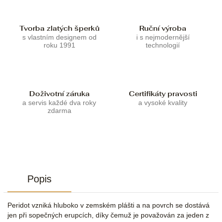
Tvorba zlatých šperků
Ruční výroba
s vlastním designem od
i s nejmodernější
roku 1991
technologií
Doživotní záruka
Certifikáty pravosti
a servis každé dva roky
a vysoké kvality
zdarma
Popis
Peridot vzniká hluboko v zemském plášti a na povrch se dostává
jen při sopečných erupcích, díky čemuž je považován za jeden z