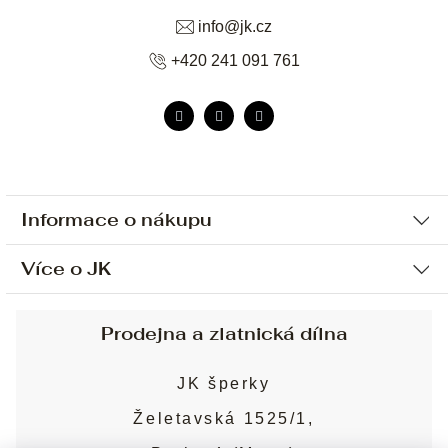
info
@
jk.cz
+420 241 091 761
Informace o nákupu
Více o JK
Ochrana osobních údajů
Způsob platby a dopravy
Náš příběh
Prodejna a zlatnická dílna
Sjednání osobní schůzky
Náš tým
Obchodní podmínky
JK šperky
Design a výroba
Puncovní značky
Želetavská 1525/1,
Služby
Cookies