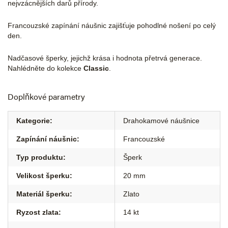
nejvzácnějších darů přírody.
Francouzské zapínání náušnic zajišťuje pohodlné nošení po celý
den.
Nadčasové šperky, jejichž krása i hodnota přetrvá generace.
Nahlédněte do kolekce
Classic
.
Doplňkové parametry
Kategorie
:
Drahokamové náušnice
Zapínání náušnic
:
Francouzské
Typ produktu
:
Šperk
Velikost šperku
:
20 mm
Materiál šperku
:
Zlato
Ryzost zlata
:
14 kt