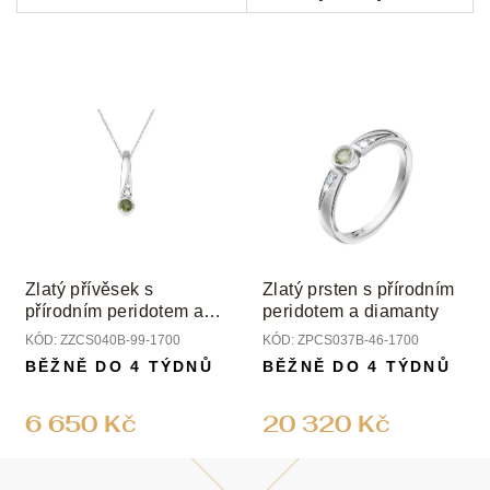
Zlatý přívěsek s
Zlatý prsten s přírodním
přírodním peridotem a
peridotem a diamanty
diamanty
KÓD:
ZZCS040B-99-1700
KÓD:
ZPCS037B-46-1700
BĚŽNĚ DO 4 TÝDNŮ
BĚŽNĚ DO 4 TÝDNŮ
6 650 Kč
20 320 Kč
Z