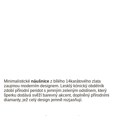
JK
Minimalistické
náušnice
z bílého 14karátového zlata
zaujmou moderním designem. Lesklý kónický obdélník
zdobí přírodní peridot s jemným zeleným odstínem, který
šperku dodává svěží barevný akcent, doplněný přírodními
diamanty, jež celý design jemně rozjasňují.