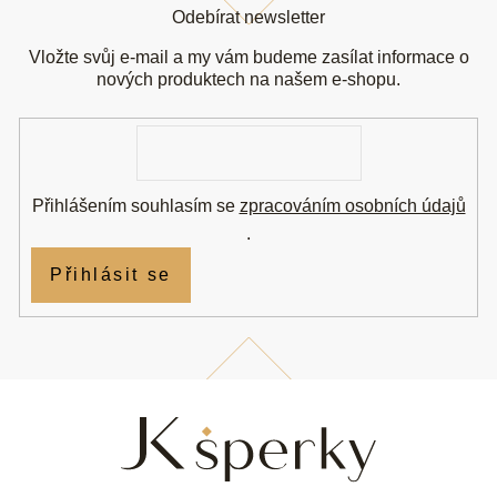
á
Odebírat newsletter
p
a
Vložte svůj e-mail a my vám budeme zasílat informace o
t
nových produktech na našem e-shopu.
í
E-
mail
Přihlášením souhlasím se
zpracováním osobních údajů
.
Přihlásit se