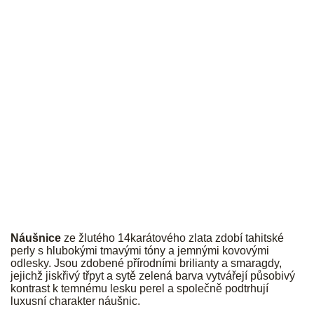
JK
Náušnice
ze žlutého 14karátového zlata zdobí tahitské
perly s hlubokými tmavými tóny a jemnými kovovými
odlesky. Jsou zdobené přírodními brilianty a smaragdy,
jejichž jiskřivý třpyt a sytě zelená barva vytvářejí působivý
kontrast k temnému lesku perel a společně podtrhují
luxusní charakter náušnic.