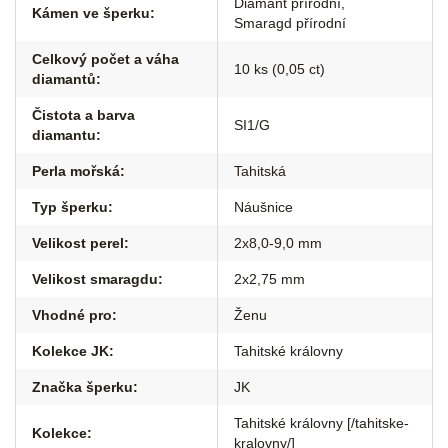
Diamant přírodní
,
Kámen ve šperku
:
Smaragd přírodní
Celkový počet a váha
10 ks (0,05 ct)
diamantů
:
Čistota a barva
SI1/G
diamantu
:
Perla mořská
:
Tahitská
Typ šperku
:
Náušnice
Velikost perel
:
2x8,0-9,0 mm
Velikost smaragdu
:
2x2,75 mm
Vhodné pro
:
Ženu
Kolekce JK
:
Tahitské královny
Značka šperku
:
JK
Tahitské královny [/tahitske-
Kolekce
:
kralovny/]