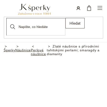
Přejít
na
obsah
Nákupní
Přihlášení
Hledat
košík
Zlaté náušnice s přírodními
Domů
Šperky
Náušnice
Perlové
tahitskými perlami; smaragdy a
náušnice
diamanty