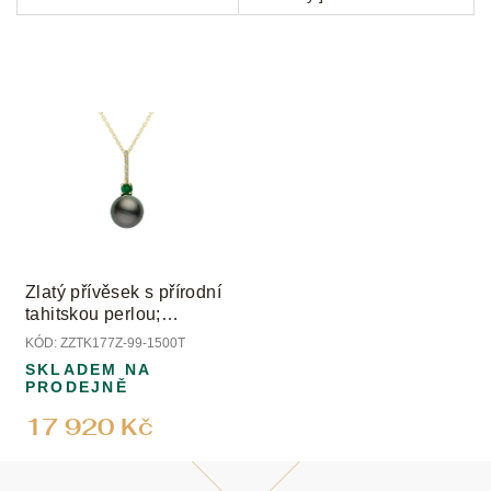
Zlatý přívěsek s přírodní
tahitskou perlou;
smaragdem a diamanty
KÓD:
ZZTK177Z-99-1500T
SKLADEM NA
PRODEJNĚ
17 920 Kč
Z