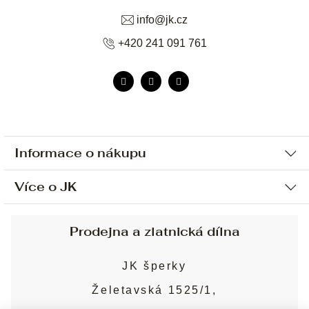
info
@
jk.cz
+420 241 091 761
Informace o nákupu
Více o JK
Ochrana osobních údajů
Způsob platby a dopravy
Náš příběh
Prodejna a zlatnická dílna
Sjednání osobní schůzky
Náš tým
Obchodní podmínky
JK šperky
Design a výroba
Puncovní značky
Želetavská 1525/1,
Služby
Cookies