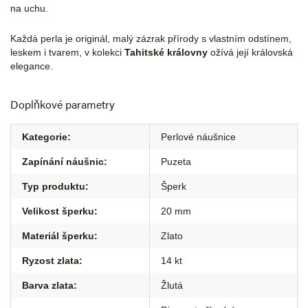
na uchu.
Každá perla je originál, malý zázrak přírody s vlastním odstínem,
leskem i tvarem, v kolekci
Tahitské královny
ožívá její královská
elegance.
Doplňkové parametry
Kategorie
:
Perlové náušnice
Zapínání náušnic
:
Puzeta
Typ produktu
:
Šperk
Velikost šperku
:
20 mm
Materiál šperku
:
Zlato
Ryzost zlata
:
14 kt
Barva zlata
:
Žlutá