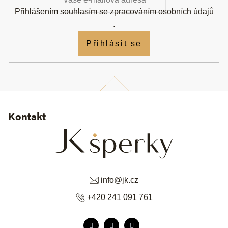
t
í
Přihlášením souhlasím se
zpracováním osobních údajů
.
Přihlásit se
Kontakt
info
@
jk.cz
+420 241 091 761