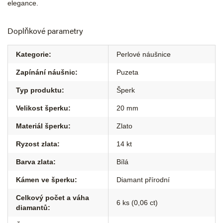
elegance.
Doplňkové parametry
Kategorie
:
Perlové náušnice
Zapínání náušnic
:
Puzeta
Typ produktu
:
Šperk
Velikost šperku
:
20 mm
Materiál šperku
:
Zlato
Ryzost zlata
:
14 kt
Barva zlata
:
Bílá
Kámen ve šperku
:
Diamant přírodní
Celkový počet a váha
6 ks (0,06 ct)
diamantů
: