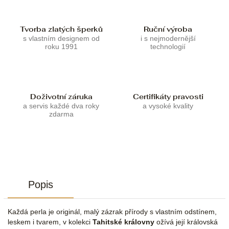
Tvorba zlatých šperků
Ruční výroba
s vlastním designem od
i s nejmodernější
roku 1991
technologií
Doživotní záruka
Certifikáty pravosti
a servis každé dva roky
a vysoké kvality
zdarma
Popis
Každá perla je originál, malý zázrak přírody s vlastním odstínem,
leskem i tvarem, v kolekci
Tahitské královny
ožívá její královská