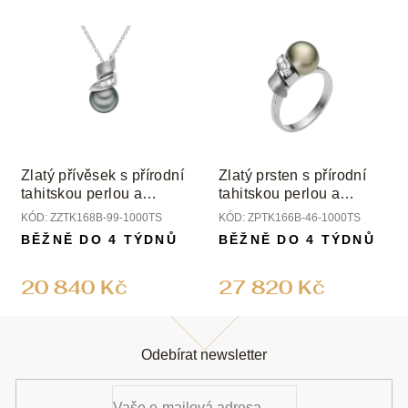
Zlatý přívěsek s přírodní
Zlatý prsten s přírodní
tahitskou perlou a
tahitskou perlou a
diamanty
diamanty
KÓD:
ZZTK168B-99-1000TS
KÓD:
ZPTK166B-46-1000TS
BĚŽNĚ DO 4 TÝDNŮ
BĚŽNĚ DO 4 TÝDNŮ
20 840 Kč
27 820 Kč
Z
á
Odebírat newsletter
p
a