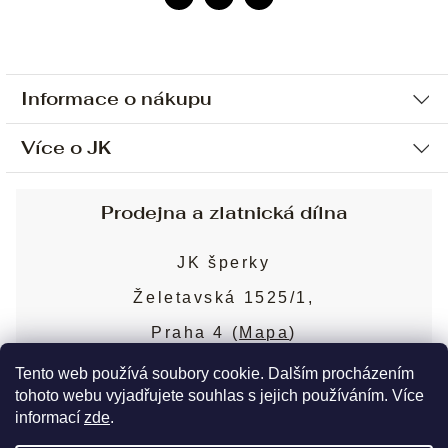
Informace o nákupu
Více o JK
Ochrana osobních údajů
Způsob platby a dopravy
Náš příběh
Prodejna a zlatnická dílna
Sjednání osobní schůzky
Náš tým
Obchodní podmínky
JK šperky
Design a výroba
Puncovní značky
Želetavská 1525/1,
Služby
Cookies
Praha 4 (
Mapa
)
Blog
Více o prodejně
Nejčastější dotazy
Tento web používá soubory cookie. Dalším procházením
tohoto webu vyjadřujete souhlas s jejich používáním. Více
informací
zde
.
Copyright 2026
JK šperky
. Všechna práva