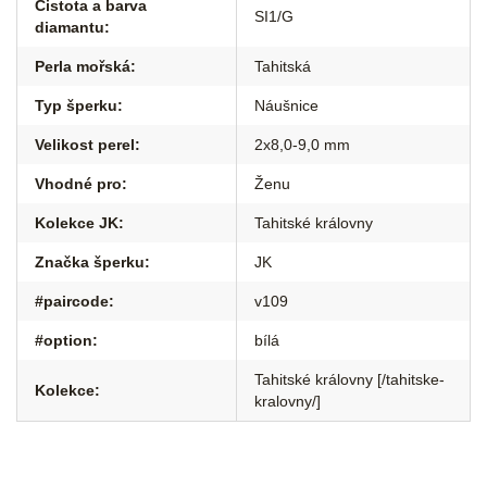
Čistota a barva
SI1/G
diamantu
:
Perla mořská
:
Tahitská
Typ šperku
:
Náušnice
Velikost perel
:
2x8,0-9,0 mm
Vhodné pro
:
Ženu
Kolekce JK
:
Tahitské královny
Značka šperku
:
JK
#paircode
:
v109
#option
:
bílá
Tahitské královny [/tahitske-
Kolekce
:
kralovny/]