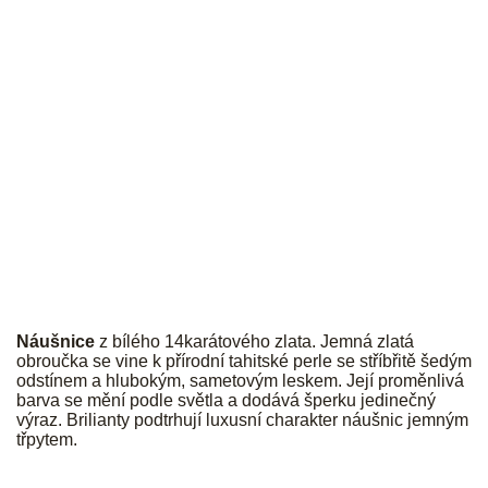
JK
Náušnice
z bílého 14karátového zlata. Jemná zlatá
obroučka se vine k přírodní tahitské perle se stříbřitě šedým
odstínem a hlubokým, sametovým leskem. Její proměnlivá
barva se mění podle světla a dodává šperku jedinečný
výraz. Brilianty podtrhují luxusní charakter náušnic jemným
třpytem.