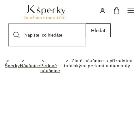
Přejít
na
obsah
Nákupní
Přihlášení
Hledat
košík
Zlaté náušnice s přírodními
Domů
Šperky
Náušnice
Perlové
tahitskými perlami a diamanty
náušnice