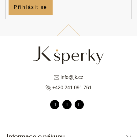
Přihlásit se
info
@
jk.cz
+420 241 091 761
Informace o nákupu