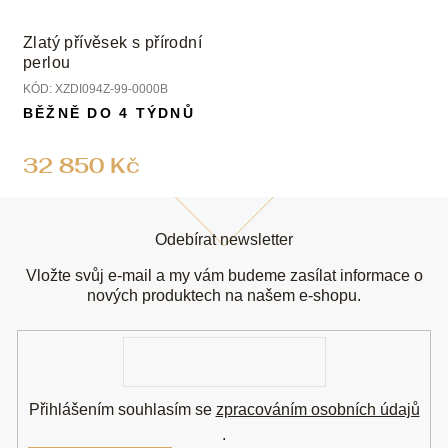
Zlatý přívěsek s přírodní
perlou
KÓD:
XZDI094Z-99-0000B
BĚŽNĚ DO 4 TÝDNŮ
32 850 Kč
Z
á
Odebírat newsletter
p
a
Vložte svůj e-mail a my vám budeme zasílat informace o
t
nových produktech na našem e-shopu.
í
E-
mail
Přihlášením souhlasím se
zpracováním osobních údajů
.