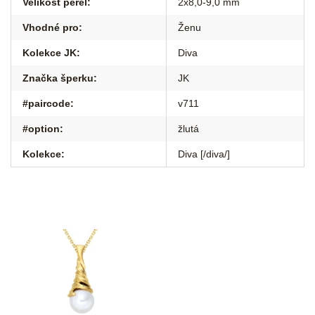
Velikost perel
:
2x8,0-9,0 mm
Vhodné pro
:
Ženu
Kolekce JK
:
Diva
Značka šperku
:
JK
#paircode
:
v711
#option
:
žlutá
Kolekce
:
Diva [/diva/]