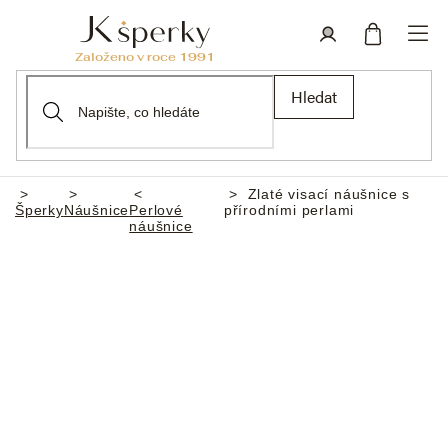
Přejít
na
obsah
Nákupní
Přihlášení
Hledat
košík
Zlaté visací náušnice s
Domů
Šperky
Náušnice
Perlové
přírodními perlami
náušnice