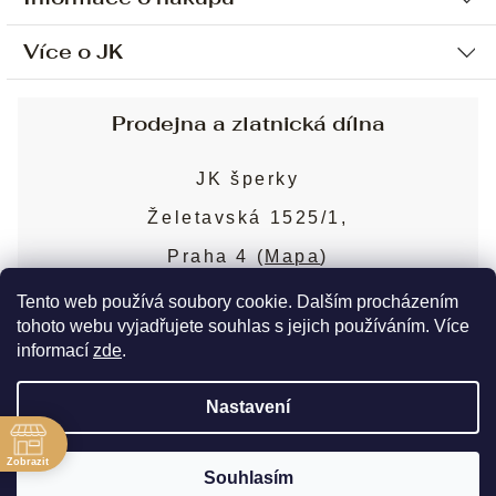
Více o JK
Ochrana osobních údajů
Způsob platby a dopravy
Náš příběh
Prodejna a zlatnická dílna
Sjednání osobní schůzky
Náš tým
Obchodní podmínky
JK šperky
Design a výroba
Puncovní značky
Želetavská 1525/1,
Služby
Cookies
Praha 4 (
Mapa
)
Blog
Více o prodejně
Nejčastější dotazy
Tento web používá soubory cookie. Dalším procházením
tohoto webu vyjadřujete souhlas s jejich používáním. Více
informací
zde
.
Copyright 2026
JK šperky
. Všechna práva
Nastavení
vyhrazena.
Upravit nastavení cookies
ě
Zobrazit
Souhlasím
Vytvořil Shoptet Premium