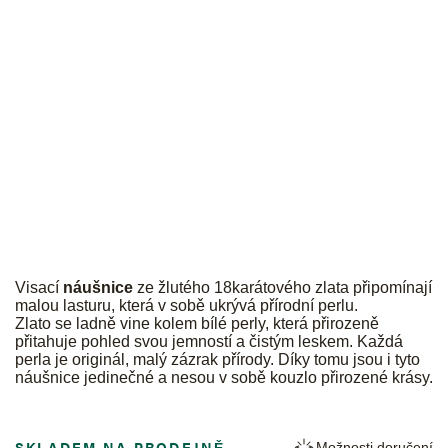
JK
Visací
náušnice
ze žlutého 18karátového zlata připomínají
malou lasturu, která v sobě ukrývá přírodní perlu.
Zlato se ladně vine kolem bílé perly, která přirozeně
přitahuje pohled svou jemností a čistým leskem. Každá
perla je originál, malý zázrak přírody. Díky tomu jsou i tyto
náušnice jedinečné a nesou v sobě kouzlo přirozené krásy.
SKLADEM NA PRODEJNĚ
Možnosti doručení