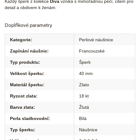
Každý šperk z kolekce
Diva
vzniká s mimořádnou péčí, citem pro
detail a obdivem k ženám.
Doplňkové parametry
Kategorie
:
Perlové náušnice
Zapínání náušnic
:
Francouzské
Typ produktu
:
Šperk
Velikost šperku
:
40 mm
Materiál šperku
:
Zlato
Ryzost zlata
:
18 kt
Barva zlata
:
Žlutá
Perla sladkovodní
:
Bílá
Typ šperku
:
Náušnice