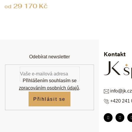
29 170 Kč
od
Z
á
p
a
t
í
Kontakt
Odebírat newsletter
Přihlášením souhlasím se
zpracováním osobních údajů
.
info
@
jk.cz
Přihlásit se
+420 241 