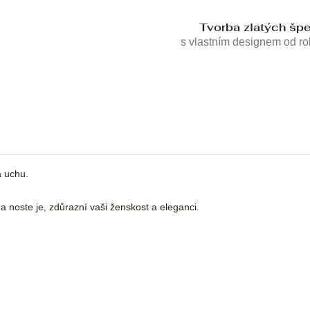
Tvorba zlatých šp
s vlastním designem od r
a uchu.
é a noste je, zdůrazní vaši ženskost a eleganci.