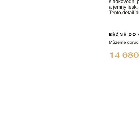
sladkovodní p
a jemný lesk.
Tento detail 
BĚŽNĚ DO 
Můžeme doruči
14 680