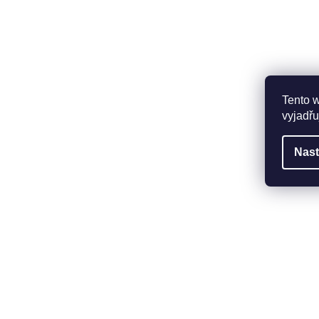
Tento 
vyjadřu
Nast