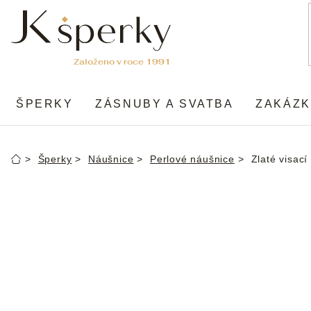
Přejít
na
obsah
ŠPERKY
ZÁSNUBY A SVATBA
ZAKÁZK
Šperky
Náušnice
Perlové náušnice
Zlaté visací
Domů