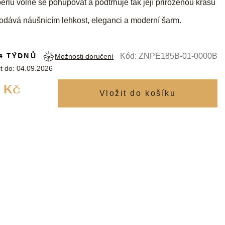
erlu volně se pohupovat a podtrhuje tak její přirozenou krásu
dodává náušnicím lehkost, eleganci a moderní šarm.
4 TÝDNŮ
Kód:
ZNPE185B-01-0000B
Možnosti doručení
t do:
04.09.2026
Měrná
 Kč
cena: