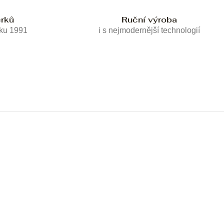
erků
Ruční výroba
oku 1991
i s nejmodernější technologií