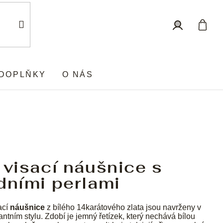
Nákup
Přihlášení
košík
DOPLŇKY
O NÁS
 visací náušnice s
dními perlami
ací
náušnice
z bílého 14karátového zlata jsou navrženy v
antním stylu. Zdobí je jemný řetízek, který nechává bílou