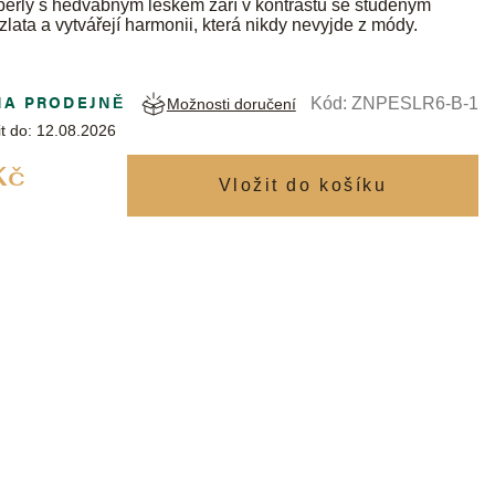
perly s hedvábným leskem září v kontrastu se studeným
zlata a vytvářejí harmonii, která nikdy nevyjde z módy.
NA PRODEJNĚ
Kód:
ZNPESLR6-B-1
Možnosti doručení
t do:
12.08.2026
Měrná
Kč
cena: