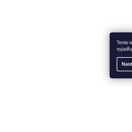
Tento 
vyjadřu
Nast