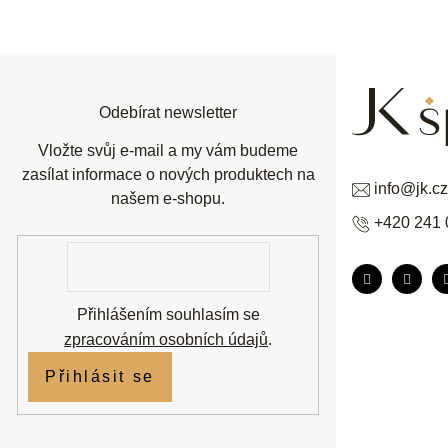
á
p
a
t
í
Odebírat newsletter
Vložte svůj e-mail a my vám budeme
zasílat informace o nových produktech na
info
@
jk.cz
našem e-shopu.
+420 241 
E-
mail
Přihlášením souhlasím se
zpracováním osobních údajů
.
Přihlásit se