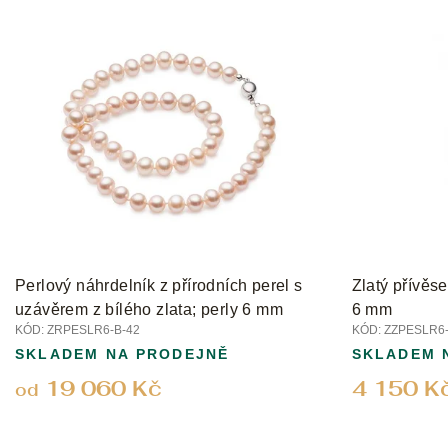
Perlový náhrdelník z přírodních perel s
Zlatý přívěse
uzávěrem z bílého zlata; perly 6 mm
6 mm
KÓD:
ZRPESLR6-B-42
KÓD:
ZZPESLR6
SKLADEM NA PRODEJNĚ
SKLADEM 
19 060 Kč
4 150 K
od
Z