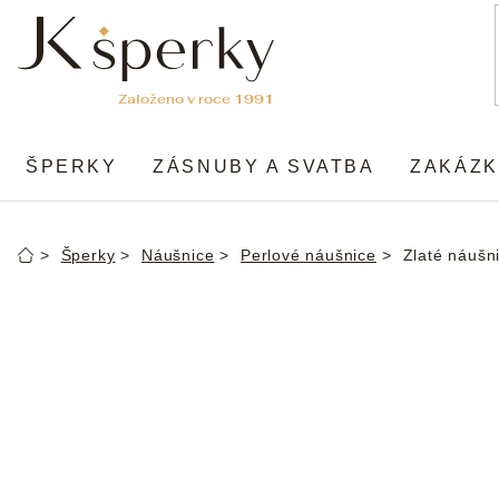
Přejít
na
obsah
ŠPERKY
ZÁSNUBY A SVATBA
ZAKÁZK
Šperky
Náušnice
Perlové náušnice
Zlaté náušni
Domů