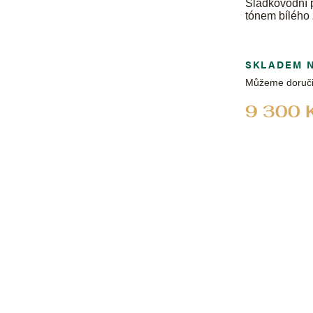
Sladkovodní 
tónem bílého 
SKLADEM 
Můžeme doruči
9 300 