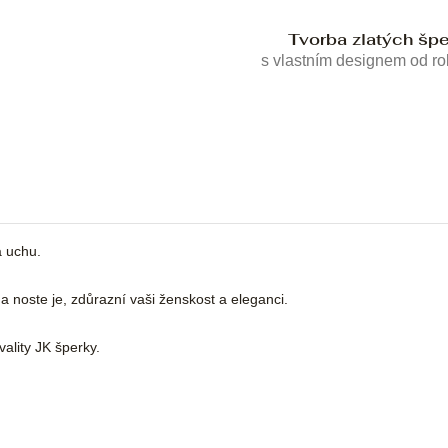
Tvorba zlatých šp
s vlastním designem od r
a uchu.
é a noste je, zdůrazní vaši ženskost a eleganci.
ality JK šperky.