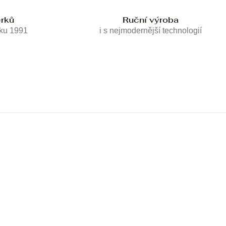
erků
Ruční výroba
oku 1991
i s nejmodernější technologií