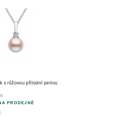
k s růžovou přírodní perlou
-B
NA PRODEJNĚ
č