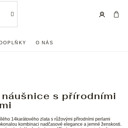
Nákup
Přihlášení
košík
DOPLŇKY
O NÁS
 náušnice s přírodními
ami
ílého 14karátového zlata s růžovými přírodními perlami
dokonalou kombinaci nadčasové elegance a jemné ženskosti.