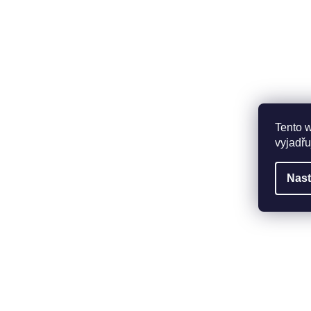
Tento 
vyjadřu
Nast