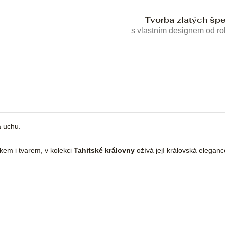
Tvorba zlatých šp
s vlastním designem od r
a uchu.
skem i tvarem, v kolekci
Tahitské královny
ožívá její královská eleganc