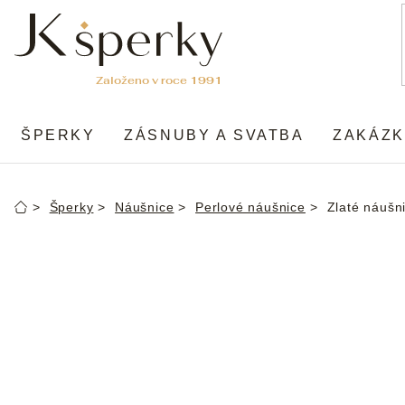
Přejít
na
obsah
ŠPERKY
ZÁSNUBY A SVATBA
ZAKÁZK
Šperky
Náušnice
Perlové náušnice
Zlaté náušni
Domů