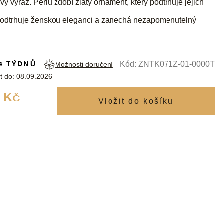
vý výraz. Perlu zdobí zlatý ornament, který podtrhuje jejich
.
 podtrhuje ženskou eleganci a zanechá nezapomenutelný
4 TÝDNŮ
Kód:
ZNTK071Z-01-0000T
Možnosti doručení
t do:
08.09.2026
Měrná
 Kč
cena: