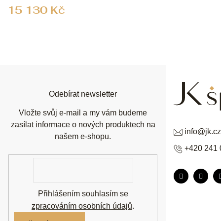
15 130 Kč
Z
á
p
a
t
í
Odebírat newsletter
Vložte svůj e-mail a my vám budeme
zasílat informace o nových produktech na
info
@
jk.cz
našem e-shopu.
+420 241 
E-
mail
Přihlášením souhlasím se
zpracováním osobních údajů
.