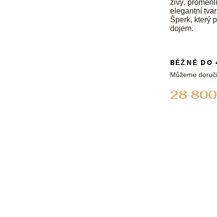
živý, proměnli
elegantní tvar
Šperk, který
dojem.
BĚŽNĚ DO 
Můžeme doruči
28 800