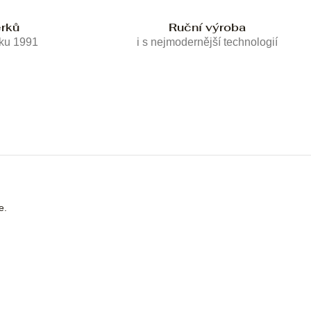
erků
Ruční výroba
oku 1991
i s nejmodernější technologií
e.