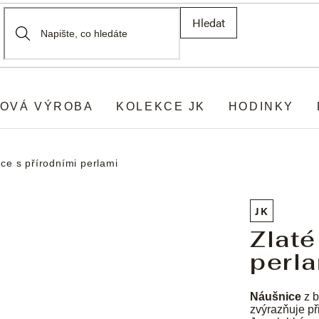
Hledat
OVÁ VÝROBA
KOLEKCE JK
HODINKY
ce s přírodními perlami
JK
Zlaté
perl
Náušnice
z b
zvýrazňuje př