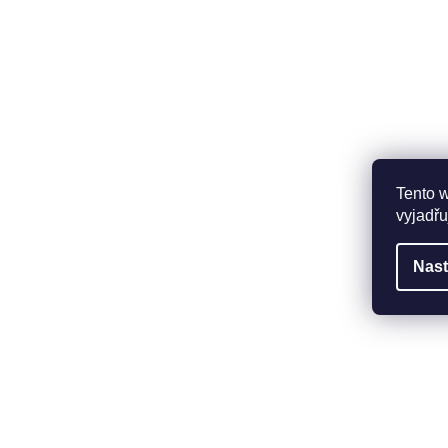
Tento 
vyjadřu
Nast