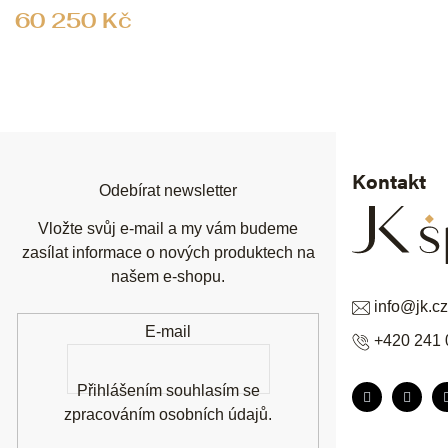
60 250 Kč
Z
á
p
a
t
í
Kontakt
Odebírat newsletter
Vložte svůj e-mail a my vám budeme
zasílat informace o nových produktech na
našem e-shopu.
info
@
jk.cz
E-mail
+420 241 
Přihlášením souhlasím se
zpracováním osobních údajů
.