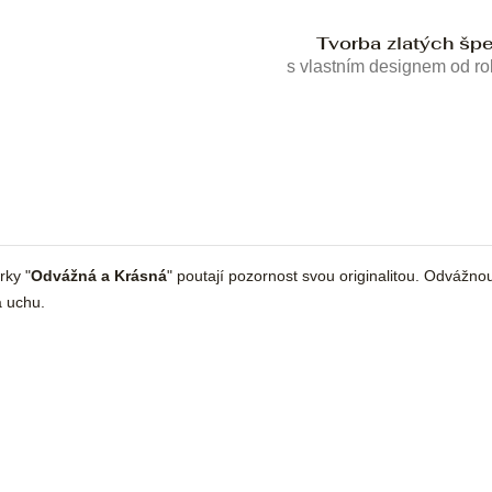
Tvorba zlatých šp
s vlastním designem od r
rky "
Odvážná a Krásná
" poutají pozornost svou originalitou. Odvážno
a uchu.