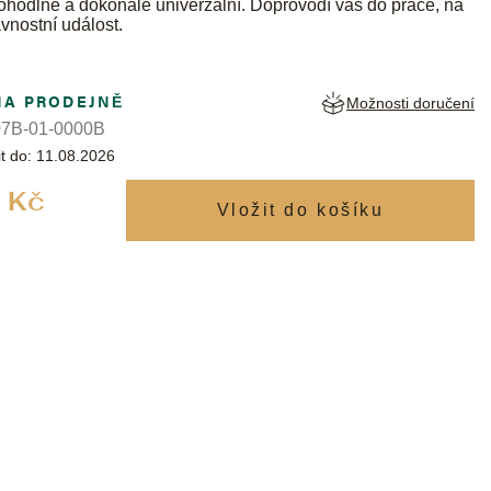
ohodlné a dokonale univerzální. Doprovodí vás do práce, na
avnostní událost.
NA PRODEJNĚ
Možnosti doručení
7B-01-0000B
t do:
11.08.2026
Měrná
 Kč
cena: