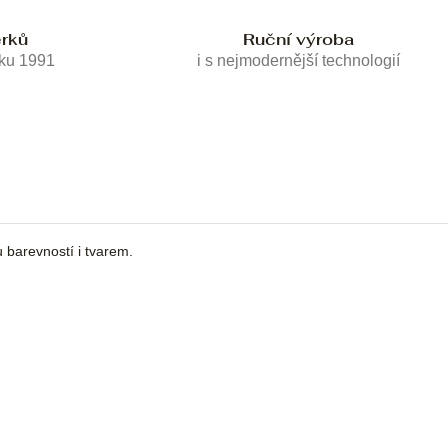
erků
Ruční výroba
oku 1991
i s nejmodernější technologií
u barevností i tvarem.