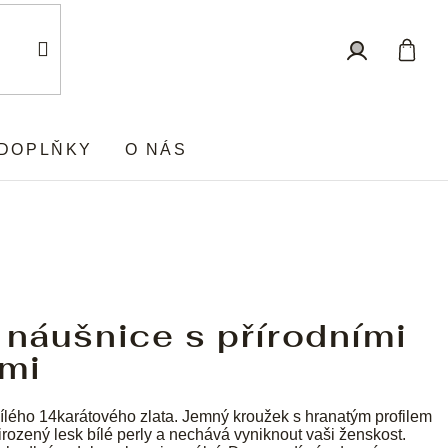
Nákup
Přihlášení
košík
DOPLŇKY
O NÁS
 náušnice s přírodními
ami
ílého 14karátového zlata. Jemný kroužek s hranatým profilem
irozený lesk bílé perly a nechává vyniknout vaši ženskost.