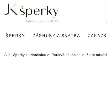
Přejít
na
obsah
ŠPERKY
ZÁSNUBY A SVATBA
ZAKÁZK
Šperky
Náušnice
Perlové náušnice
Zlaté náušni
Domů