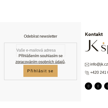
Z
á
p
a
t
í
Kontakt
Odebírat newsletter
Přihlášením souhlasím se
zpracováním osobních údajů
.
info
@
jk.cz
Přihlásit se
+420 241 