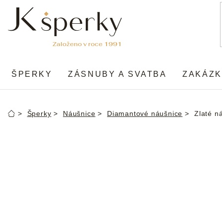
Přejít
na
obsah
ŠPERKY
ZÁSNUBY A SVATBA
ZAKÁZK
Šperky
Náušnice
Diamantové náušnice
Zlaté n
Domů