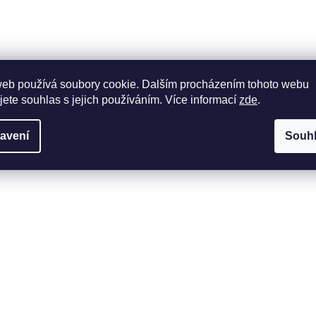
web používá soubory cookie. Dalším procházením tohoto webu
jete souhlas s jejich používáním. Více informací
zde
.
avení
Souh