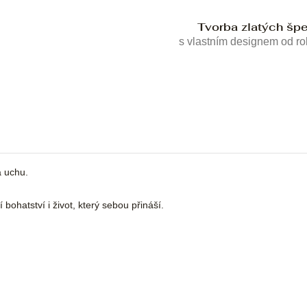
Tvorba zlatých šp
s vlastním designem od r
a uchu.
bohatství i život, který sebou přináší.