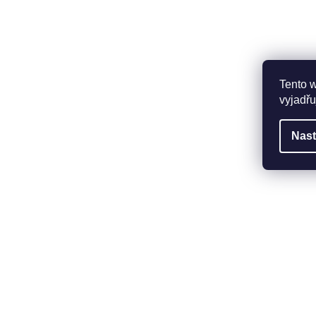
Tento 
vyjadřu
Nast