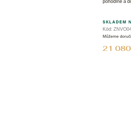
pohodlné a do
SKLADEM 
Kód:
ZNVO04
Můžeme doruči
21 080