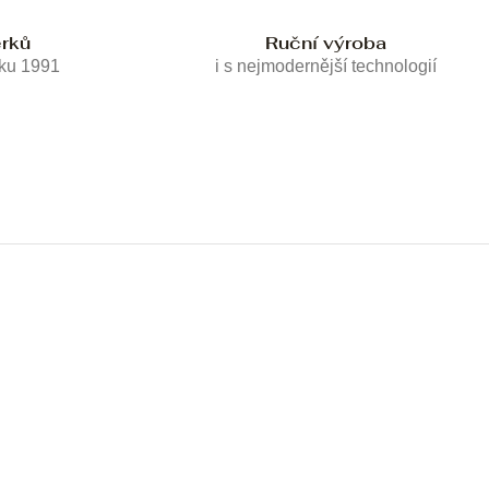
erků
Ruční výroba
oku 1991
i s nejmodernější technologií