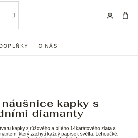
Nákup
Přihlášení
košík
DOPLŇKY
O NÁS
 náušnice kapky s
dními diamanty
tvaru kapky z růžového a bílého 14karátového zlata s
mantem, který zachytí každý paprsek světla. Lehoučké,