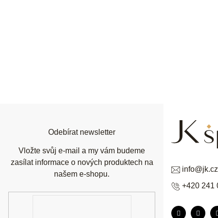
Z
á
p
a
t
í
Odebírat newsletter
Vložte svůj e-mail a my vám budeme
zasílat informace o nových produktech na
info
@
jk.cz
našem e-shopu.
+420 241 
E-
mail