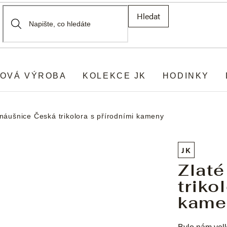
Hledat
OVÁ VÝROBA
KOLEKCE JK
HODINKY
 náušnice Česká trikolora s přírodními kameny
JK
Zlat
triko
kame