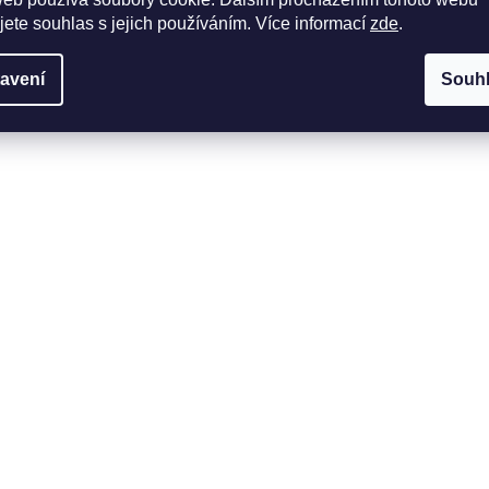
jete souhlas s jejich používáním. Více informací
zde
.
avení
Souh