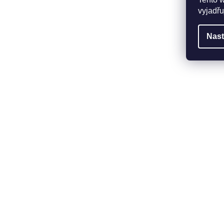
vyjadřu
Nast