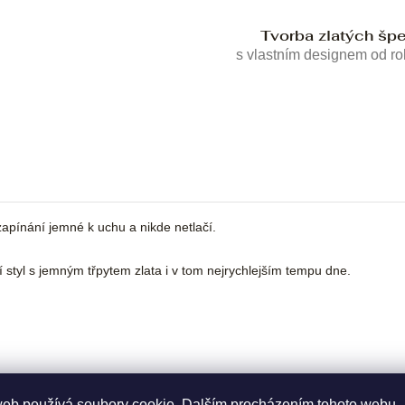
Tvorba zlatých šp
s vlastním designem od r
zapínání jemné k uchu a nikde netlačí.
ní styl s jemným třpytem zlata i v tom nejrychlejším tempu dne.
web používá soubory cookie. Dalším procházením tohoto webu