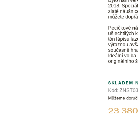
Bylo nám velk
2018. Speciál
zlaté náušnic
můžete dopřát
Pecičkové
ná
ušlechtilých
tón lápisu laz
výraznou avša
současně hrav
Ideální volba
originálního 
SKLADEM 
Kód:
ZNST03
Můžeme doruči
23 380