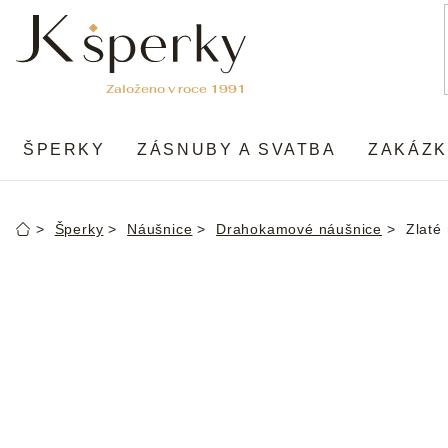
Přejít
na
obsah
ŠPERKY
ZÁSNUBY A SVATBA
ZAKÁZK
Šperky
Náušnice
Drahokamové náušnice
Zlaté
Domů