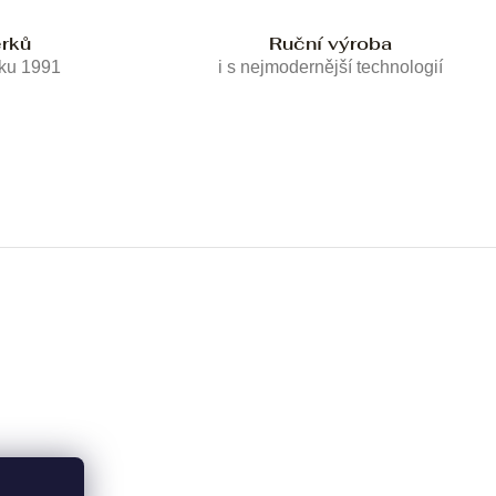
erků
Ruční výroba
oku 1991
i s nejmodernější technologií