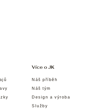
Více o JK
ajů
Náš příběh
ravy
Náš tým
ůzky
Design a výroba
Služby