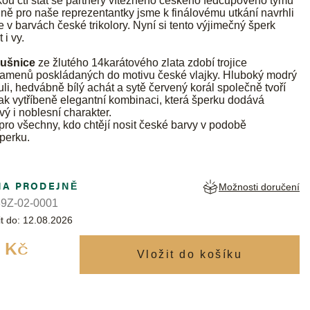
ou ctí stát se partnery vítězného českého fedcupového týmu
ně pro naše reprezentantky jsme k finálovému utkání navrhli
e v barvách české trikolory. Nyní si tento výjimečný šperk
 i vy.
ušnice
ze žlutého 14karátového zlata zdobí trojice
 kamenů poskládaných do motivu české vlajky. Hluboký modrý
uli, hedvábně bílý achát a sytě červený korál společně tvoří
k vytříbeně elegantní kombinaci, která šperku dodává
ý i noblesní charakter.
 pro všechny, kdo chtějí nosit české barvy v podobě
šperku.
NA PRODEJNĚ
Možnosti doručení
9Z-02-0001
t do:
12.08.2026
Měrná
 Kč
cena: