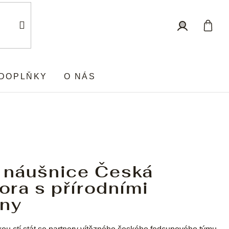
Nákup
Přihlášení
košík
DOPLŇKY
O NÁS
é náušnice Česká
lora s přírodními
ny