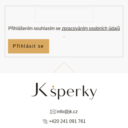
í
E-
mail
Přihlášením souhlasím se
zpracováním osobních údajů
.
Přihlásit se
info
@
jk.cz
+420 241 091 761