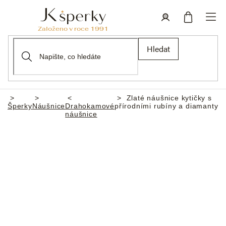
Přejít
na
obsah
Nákupní
Přihlášení
Hledat
košík
Zlaté náušnice kytičky s
Domů
Šperky
Náušnice
Drahokamové
přírodními rubíny a diamanty
náušnice