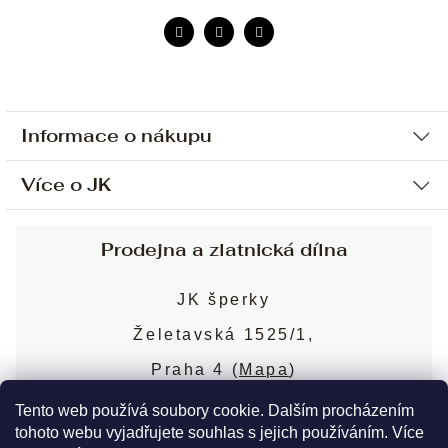
Informace o nákupu
Více o JK
Ochrana osobních údajů
Způsob platby a dopravy
Náš příběh
Prodejna a zlatnická dílna
Sjednání osobní schůzky
Náš tým
Obchodní podmínky
JK šperky
Design a výroba
Puncovní značky
Želetavská 1525/1,
Služby
Cookies
Praha 4 (
Mapa
)
Blog
Více o prodejně
Nejčastější dotazy
Tento web používá soubory cookie. Dalším procházením
tohoto webu vyjadřujete souhlas s jejich používáním. Více