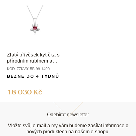
Zlatý přívěsek kytička s
přírodním rubínem a
diamanty
KÓD:
ZZKV015B-99-1400
BĚŽNĚ DO 4 TÝDNŮ
18 030 Kč
Z
á
Odebírat newsletter
p
a
Vložte svůj e-mail a my vám budeme zasílat informace o
t
nových produktech na našem e-shopu.