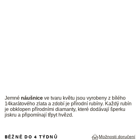
JK
Jemné
náušnice
ve tvaru květu jsou vyrobeny z bílého
14karátového zlata a zdobí je přírodní rubíny. Každý rubín
je obklopen přírodními diamanty, které dodávají šperku
jiskru a připomínají třpyt hvězd.
BĚŽNĚ DO 4 TÝDNŮ
Možnosti doručení