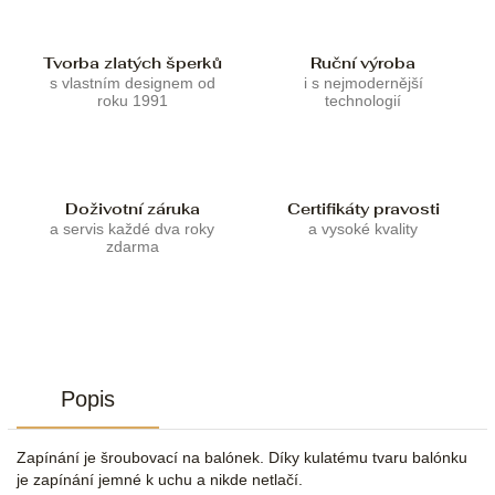
Tvorba zlatých šperků
Ruční výroba
s vlastním designem od
i s nejmodernější
roku 1991
technologií
Doživotní záruka
Certifikáty pravosti
a servis každé dva roky
a vysoké kvality
zdarma
Popis
Zapínání je šroubovací na balónek. Díky kulatému tvaru balónku
je zapínání jemné k uchu a nikde netlačí.