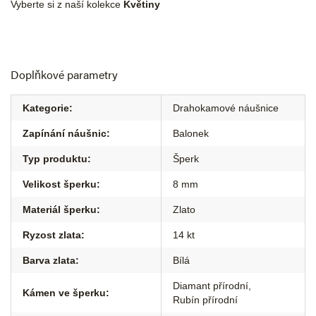
Vyberte si z naší kolekce
Květiny
Doplňkové parametry
Kategorie
:
Drahokamové náušnice
Zapínání náušnic
:
Balonek
Typ produktu
:
Šperk
Velikost šperku
:
8 mm
Materiál šperku
:
Zlato
Ryzost zlata
:
14 kt
Barva zlata
:
Bílá
Diamant přírodní
,
Kámen ve šperku
:
Rubín přírodní