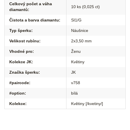
Celkový počet a váha
10 ks (0,025 ct)
diamantů
:
Čistota a barva diamantu
:
SI1/G
Typ šperku
:
Náušnice
Velikost rubínu
:
2x3,50 mm
Vhodné pro
:
Ženu
Kolekce JK
:
Květiny
Značka šperku
:
JK
#paircode
:
v758
#option
:
bílá
Kolekce
:
Květiny [/kvetiny/]