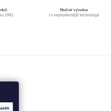
erků
Ruční výroba
oku 1991
i s nejmodernější technologií
lasím