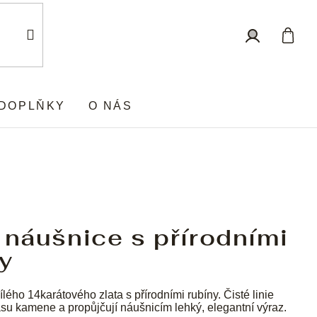
Nákup
Přihlášení
košík
DOPLŇKY
O NÁS
 náušnice s přírodními
y
ílého 14karátového zlata s přírodními rubíny. Čisté linie
ásu kamene a propůjčují náušnicím lehký, elegantní výraz.