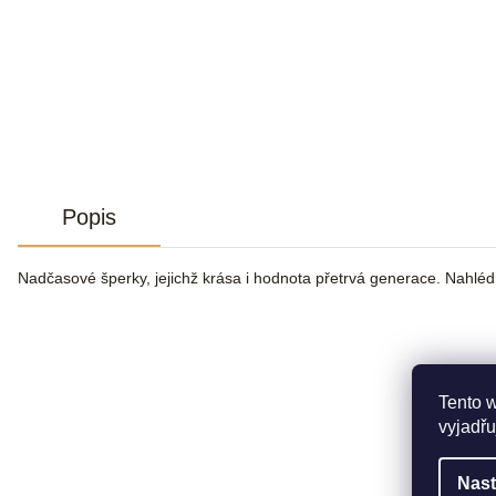
Popis
Nadčasové šperky, jejichž krása i hodnota přetrvá generace. Nahlé
Tento 
vyjadřu
Nast