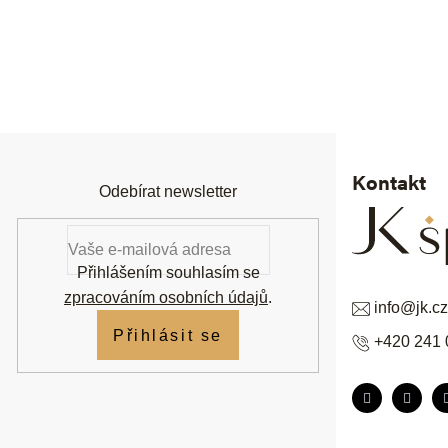
Z
á
p
a
t
í
Kontakt
Odebírat newsletter
Přihlášením souhlasím se
zpracováním osobních údajů
.
info
@
jk.cz
Přihlásit se
+420 241 