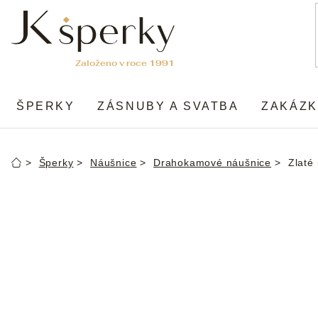
Přejít
na
obsah
ŠPERKY
ZÁSNUBY A SVATBA
ZAKÁZK
Šperky
Náušnice
Drahokamové náušnice
Zlaté
Domů