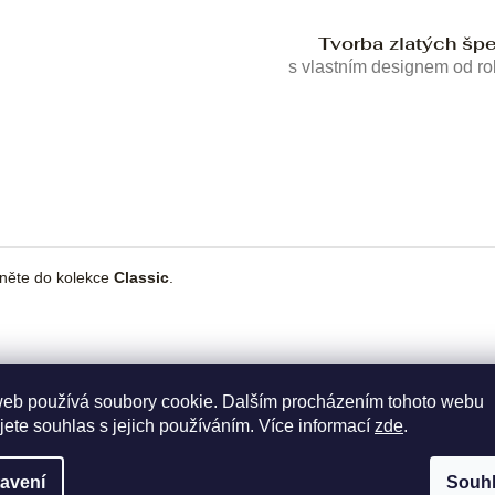
Tvorba zlatých šp
s vlastním designem od r
dněte do kolekce
Classic
.
web používá soubory cookie. Dalším procházením tohoto webu
jete souhlas s jejich používáním. Více informací
zde
.
avení
Souh