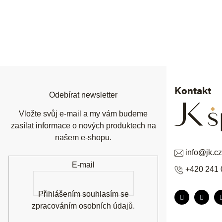
Z
á
p
a
t
í
Kontakt
Odebírat newsletter
Vložte svůj e-mail a my vám budeme
zasílat informace o nových produktech na
našem e-shopu.
info
@
jk.cz
E-mail
+420 241 
Přihlášením souhlasím se
zpracováním osobních údajů
.