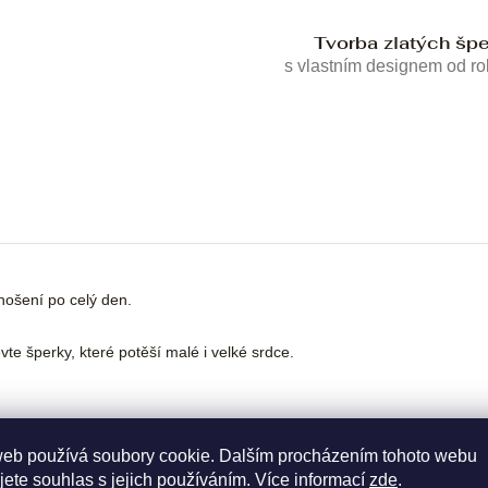
Tvorba zlatých šp
s vlastním designem od r
nošení po celý den.
te šperky, které potěší malé i velké srdce.
web používá soubory cookie. Dalším procházením tohoto webu
jete souhlas s jejich používáním. Více informací
zde
.