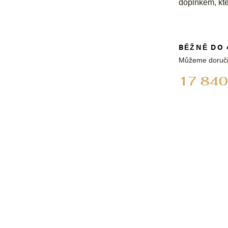
doplňkem, kte
BĚŽNĚ DO 
Můžeme doruči
17 840