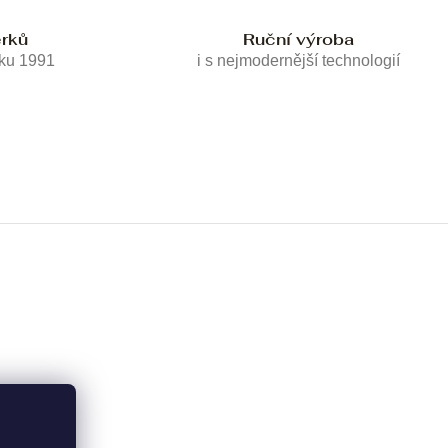
erků
Ruční výroba
oku 1991
i s nejmodernější technologií