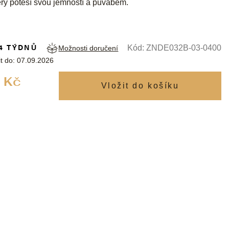
rý potěší svou jemností a půvabem.
4 TÝDNŮ
Kód:
ZNDE032B-03-0400
Možnosti doručení
t do:
07.09.2026
Měrná
 Kč
cena: