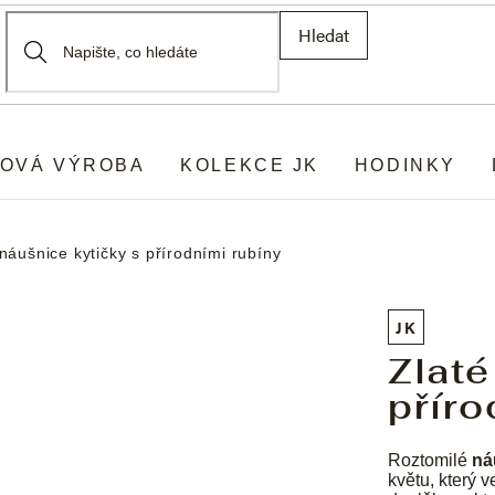
Hledat
OVÁ VÝROBA
KOLEKCE JK
HODINKY
 náušnice kytičky s přírodními rubíny
JK
Zlaté
příro
Roztomilé
ná
květu, který 