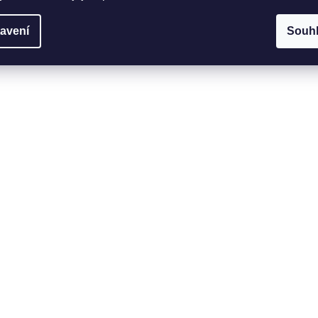
avení
Souh