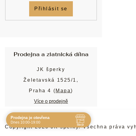
Přihlásit se
Prodejna a zlatnická dílna
JK šperky
Želetavská 1525/1,
Praha 4 (
Mapa
)
Více o prodejně
Prodejna je otevřena
Navštivte nás osobně
Dnes 10:00-19:00
Skrýt
Copyright 2026
JK šperky
. Všechna práva vy
Čas
Pauza
Po
10:00 - 19:00
-