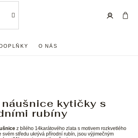
Nákup
Přihlášení
košík
DOPLŇKY
O NÁS
 náušnice kytičky s
dními rubíny
ušnice
z bílého 14karátového zlata s motivem rozkvetlého
ve svém středu ukrývá přírodní rubín, jsou výjimečným