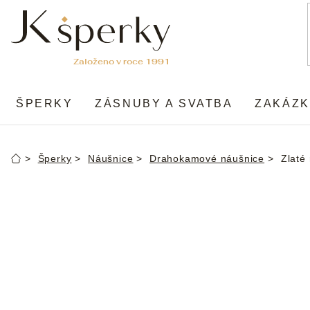
Přejít
na
obsah
ŠPERKY
ZÁSNUBY A SVATBA
ZAKÁZK
Šperky
Náušnice
Drahokamové náušnice
Zlaté
Domů