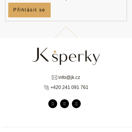
Přihlásit se
info
@
jk.cz
+420 241 091 761