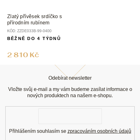
Zlatý přívěsek srdíčko s
přírodním rubínem
KÓD:
ZZDE033B-99-0400
BĚŽNĚ DO 4 TÝDNŮ
2 810 Kč
Z
á
Odebírat newsletter
p
a
Vložte svůj e-mail a my vám budeme zasílat informace o
t
nových produktech na našem e-shopu.
í
E-
mail
Přihlášením souhlasím se
zpracováním osobních údajů
.