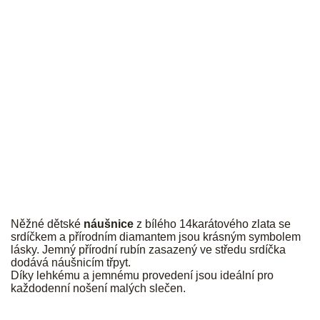
JK
Něžné dětské
náušnice
z bílého 14karátového zlata se
srdíčkem a přírodním diamantem jsou krásným symbolem
lásky. Jemný přírodní rubín zasazený ve středu srdíčka
dodává náušnicím třpyt.
Díky lehkému a jemnému provedení jsou ideální pro
každodenní nošení malých slečen.