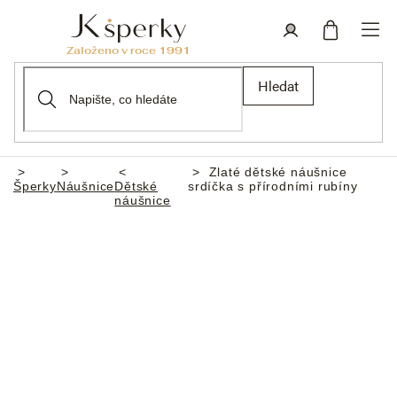
Přejít
na
obsah
Nákupní
Přihlášení
Hledat
košík
Zlaté dětské náušnice
Domů
Šperky
Náušnice
Dětské
srdíčka s přírodními rubíny
náušnice