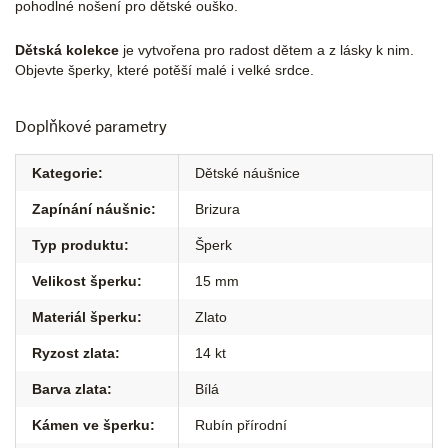
pohodlné nošení pro dětské ouško.
Dětská kolekce
je vytvořena pro radost dětem a z lásky k nim.
Objevte šperky, které potěší malé i velké srdce.
Doplňkové parametry
Kategorie
:
Dětské náušnice
Zapínání náušnic
:
Brizura
Typ produktu
:
Šperk
Velikost šperku
:
15 mm
Materiál šperku
:
Zlato
Ryzost zlata
:
14 kt
Barva zlata
:
Bílá
Kámen ve šperku
:
Rubín přírodní