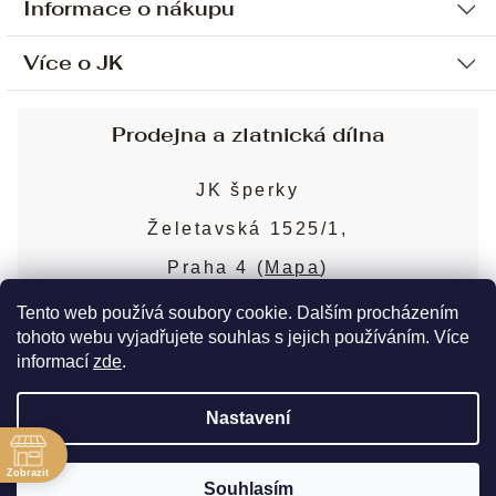
Informace o nákupu
Více o JK
Ochrana osobních údajů
Způsob platby a dopravy
Náš příběh
Prodejna a zlatnická dílna
Sjednání osobní schůzky
Náš tým
Obchodní podmínky
JK šperky
Design a výroba
Puncovní značky
Želetavská 1525/1,
Služby
Cookies
Praha 4 (
Mapa
)
Blog
Více o prodejně
Nejčastější dotazy
Tento web používá soubory cookie. Dalším procházením
tohoto webu vyjadřujete souhlas s jejich používáním. Více
informací
zde
.
Copyright 2026
JK šperky
. Všechna práva
Nastavení
vyhrazena.
Upravit nastavení cookies
ě
Zobrazit
Souhlasím