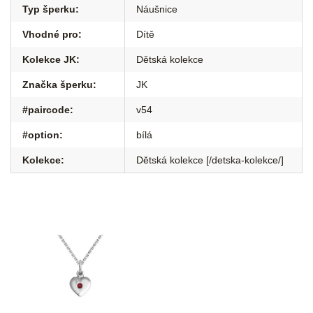
Typ šperku
:
Náušnice
Vhodné pro
:
Dítě
Kolekce JK
:
Dětská kolekce
Značka šperku
:
JK
#paircode
:
v54
#option
:
bílá
Kolekce
:
Dětská kolekce [/detska-kolekce/]