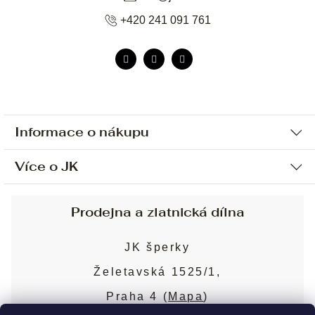
+420 241 091 761
Informace o nákupu
Více o JK
Ochrana osobních údajů
Způsob platby a dopravy
Náš příběh
Prodejna a zlatnická dílna
Sjednání osobní schůzky
Náš tým
Obchodní podmínky
JK šperky
Design a výroba
Puncovní značky
Želetavská 1525/1,
Služby
Cookies
Praha 4 (
Mapa
)
Blog