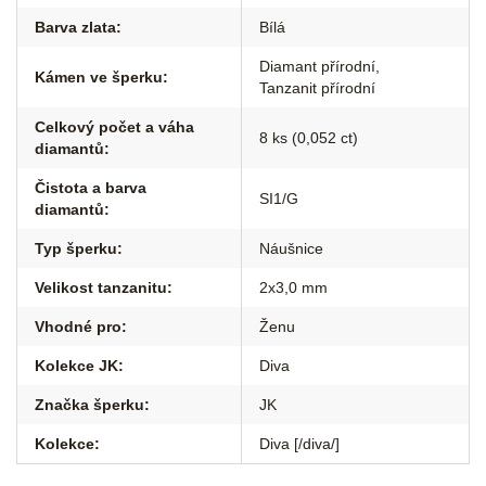
Barva zlata
:
Bílá
Diamant přírodní
,
Kámen ve šperku
:
Tanzanit přírodní
Celkový počet a váha
8 ks (0,052 ct)
diamantů
:
Čistota a barva
SI1/G
diamantů
:
Typ šperku
:
Náušnice
Velikost tanzanitu
:
2x3,0 mm
Vhodné pro
:
Ženu
Kolekce JK
:
Diva
Značka šperku
:
JK
Kolekce
:
Diva [/diva/]