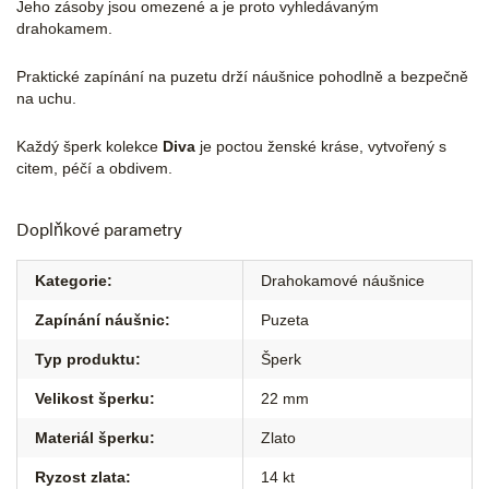
Jeho zásoby jsou omezené a je proto vyhledávaným
drahokamem.
Praktické zapínání na puzetu drží náušnice pohodlně a bezpečně
na uchu.
Každý šperk kolekce
Diva
je poctou ženské kráse, vytvořený s
citem, péčí a obdivem.
Doplňkové parametry
Kategorie
:
Drahokamové náušnice
Zapínání náušnic
:
Puzeta
Typ produktu
:
Šperk
Velikost šperku
:
22 mm
Materiál šperku
:
Zlato
Ryzost zlata
:
14 kt