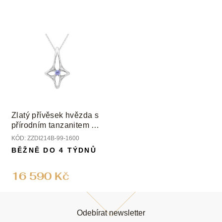
Zlatý přívěsek hvězda s
přírodním tanzanitem a
diamanty
KÓD:
ZZDI214B-99-1600
BĚŽNĚ DO 4 TÝDNŮ
16 590 Kč
Z
á
Odebírat newsletter
p