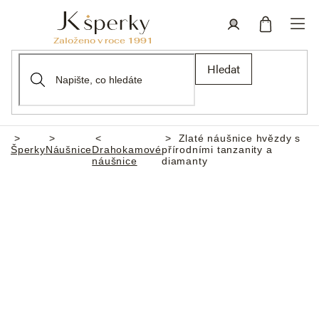
Přejít
na
obsah
Nákupní
Přihlášení
Hledat
košík
Zlaté náušnice hvězdy s
Domů
Šperky
Náušnice
Drahokamové
přírodními tanzanity a
náušnice
diamanty