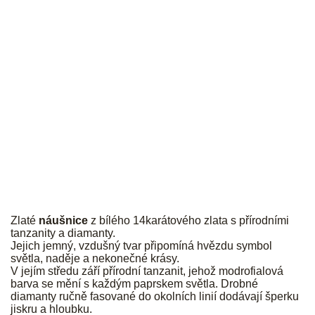
JK
Zlaté
náušnice
z bílého 14karátového zlata s přírodními
tanzanity a diamanty.
Jejich jemný, vzdušný tvar připomíná hvězdu symbol
světla, naděje a nekonečné krásy.
V jejím středu září přírodní tanzanit, jehož modrofialová
barva se mění s každým paprskem světla. Drobné
diamanty ručně fasované do okolních linií dodávají šperku
jiskru a hloubku.