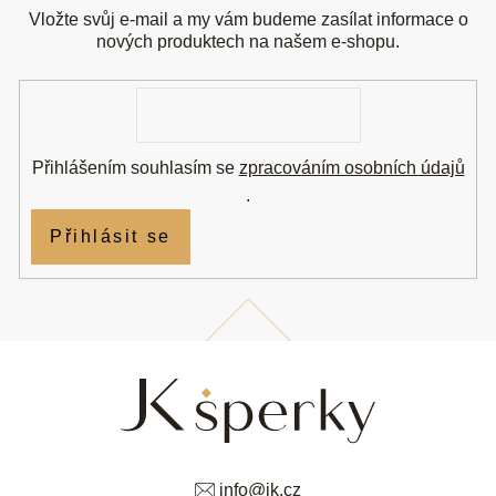
a
Vložte svůj e-mail a my vám budeme zasílat informace o
t
nových produktech na našem e-shopu.
í
E-
mail
Přihlášením souhlasím se
zpracováním osobních údajů
.
Přihlásit se
info
@
jk.cz