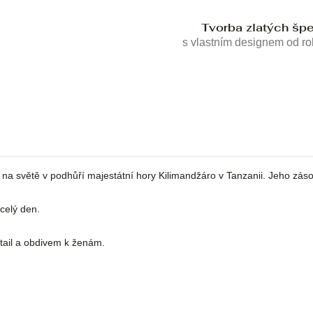
Tvorba zlatých šp
s vlastním designem od r
ě na světě v podhůří majestátní hory Kilimandžáro v Tanzanii. Jeho z
celý den.
tail a obdivem k ženám.