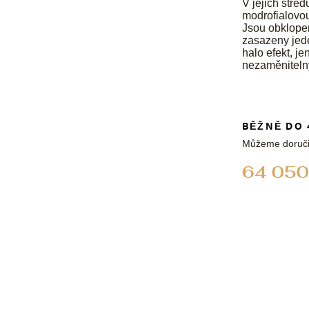
V jejich stře
modrofialovou
Jsou obklopen
zasazeny jede
halo efekt, j
nezaměnitelný
BĚŽNĚ DO 
Můžeme doruči
64 050