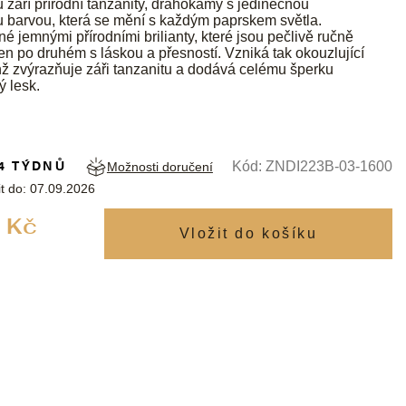
du září přírodní tanzanity, drahokamy s jedinečnou
 barvou, která se mění s každým paprskem světla.
é jemnými přírodními brilianty, které jsou pečlivě ručně
n po druhém s láskou a přesností. Vzniká tak okouzlující
enž zvýrazňuje záři tanzanitu a dodává celému šperku
 lesk.
4 TÝDNŮ
Kód:
ZNDI223B-03-1600
Možnosti doručení
t do:
07.09.2026
Měrná
 Kč
cena: