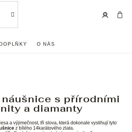
Nákup
Přihlášení
košík
DOPLŇKY
O NÁS
 náušnice s přírodními
nity a diamanty
sa a výjimečnost, tři slova, která dokonale vystihují tyto
ušnice
z bílého 14karátového zlata.