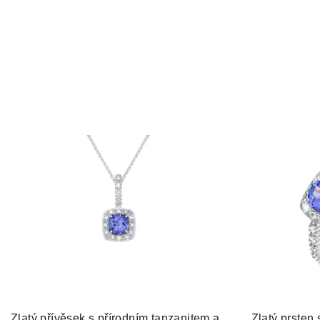
Zlatý přívěsek s přírodním tanzanitem a
Zlatý prsten