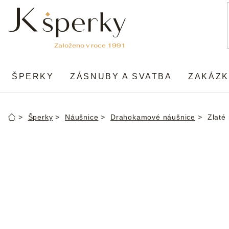
Přejít
na
obsah
ŠPERKY
ZÁSNUBY A SVATBA
ZAKÁZK
Šperky
Náušnice
Drahokamové náušnice
Zlaté
Domů