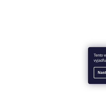
Tento 
vyjadřu
Nast