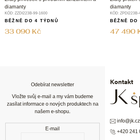
diamanty
diamanty
KÓD:
ZZDI223B-99-1600
KÓD:
ZPDI223B-
BĚŽNĚ DO 4 TÝDNŮ
BĚŽNĚ DO
33 090 Kč
47 490 
Z
á
p
a
t
í
Kontakt
Odebírat newsletter
Vložte svůj e-mail a my vám budeme
zasílat informace o nových produktech na
našem e-shopu.
info
@
jk.cz
E-mail
+420 241 