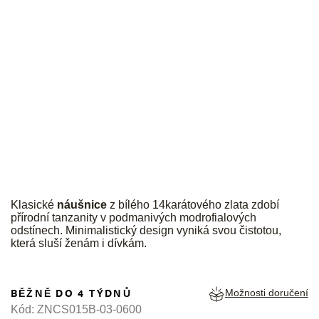
JK
Klasické
náušnice
z bílého 14karátového zlata zdobí
přírodní tanzanity v podmanivých modrofialových
odstínech. Minimalistický design vyniká svou čistotou,
která sluší ženám i dívkám.
BĚŽNĚ DO 4 TÝDNŮ
Možnosti doručení
Kód:
ZNCS015B-03-0600