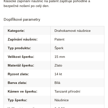
Klasické zapínání náušnic na patent zajišťuje pohodlné a
bezpečné nošení po celý den.
Doplňkové parametry
Kategorie
:
Drahokamové náušnice
Zapínání náušnic
:
Patent
Typ produktu
:
Šperk
Velikost šperku
:
15 mm
Materiál šperku
:
Zlato
Ryzost zlata
:
14 kt
Barva zlata
:
Bílá
Kámen ve šperku
:
Tanzanit přírodní
Typ šperku
:
Náušnice