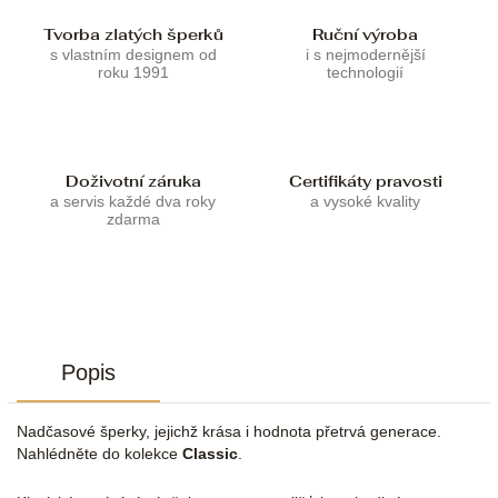
Tvorba zlatých šperků
Ruční výroba
s vlastním designem od
i s nejmodernější
roku 1991
technologií
Doživotní záruka
Certifikáty pravosti
a servis každé dva roky
a vysoké kvality
zdarma
Popis
Nadčasové šperky, jejichž krása i hodnota přetrvá generace.
Nahlédněte do kolekce
Classic
.