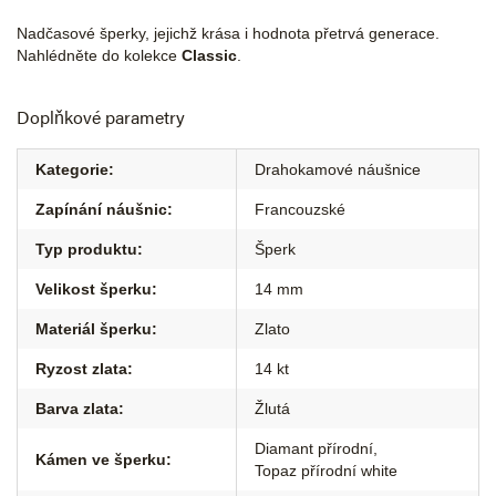
Nadčasové šperky, jejichž krása i hodnota přetrvá generace.
Nahlédněte do kolekce
Classic
.
Doplňkové parametry
Kategorie
:
Drahokamové náušnice
Zapínání náušnic
:
Francouzské
Typ produktu
:
Šperk
Velikost šperku
:
14 mm
Materiál šperku
:
Zlato
Ryzost zlata
:
14 kt
Barva zlata
:
Žlutá
Diamant přírodní
,
Kámen ve šperku
:
Topaz přírodní white