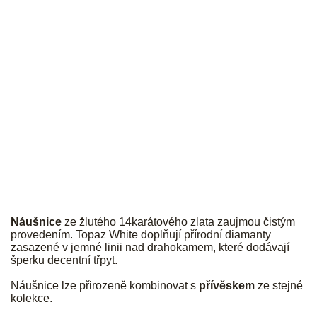
JK
Náušnice
ze žlutého 14karátového zlata zaujmou čistým
provedením. Topaz White doplňují přírodní diamanty
zasazené v jemné linii nad drahokamem, které dodávají
šperku decentní třpyt.
Náušnice lze přirozeně kombinovat s
přívěskem
ze stejné
kolekce.