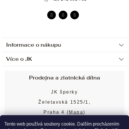
Informace o nákupu
Více o JK
Ochrana osobních údajů
Způsob platby a dopravy
Náš příběh
Prodejna a zlatnická dílna
Sjednání osobní schůzky
Náš tým
Obchodní podmínky
JK šperky
Design a výroba
Puncovní značky
Želetavská 1525/1,
Služby
Cookies
Praha 4 (
Mapa
)
Blog
Více o prodejně
Nejčastější dotazy
Tento web používá soubory cookie. Dalším procházením