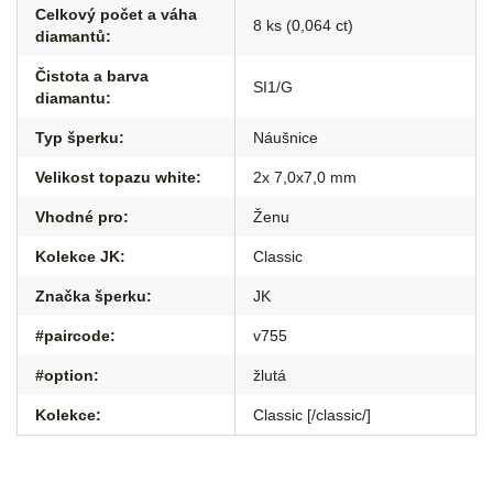
Celkový počet a váha
8 ks (0,064 ct)
diamantů
:
Čistota a barva
SI1/G
diamantu
:
Typ šperku
:
Náušnice
Velikost topazu white
:
2x 7,0x7,0 mm
Vhodné pro
:
Ženu
Kolekce JK
:
Classic
Značka šperku
:
JK
#paircode
:
v755
#option
:
žlutá
Kolekce
:
Classic [/classic/]