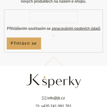
t
nových produktech na našem e-shopu.
í
E-
mail
Přihlášením souhlasím se
zpracováním osobních údajů
.
Přihlásit se
info
@
jk.cz
+420 241 091 761