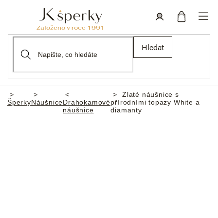
Přejít
na
obsah
Nákupní
Přihlášení
Hledat
košík
Zlaté náušnice s
Domů
Šperky
Náušnice
Drahokamové
přírodními topazy White a
náušnice
diamanty