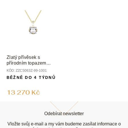
Zlatý přívěsek s
přírodním topazem
White a diamanty
KÓD:
ZZCS063Z-99-1001
BĚŽNĚ DO 4 TÝDNŮ
13 270 Kč
Z
á
Odebírat newsletter
p
a
Vložte svůj e-mail a my vám budeme zasílat informace o