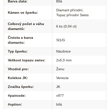
Barva zlata
:
Bílá
Diamant přírodní
,
Kámen ve šperku
:
Topaz přírodní Swiss
Celkový počet a váha
6 ks (0,04 ct)
diamantů
:
Čistota a barva
SI1/G
diamantu
:
Typ šperku
:
Náušnice
Velikost topazu swiss
:
2x5,0 mm
Vhodné pro
:
Ženu
Kolekce JK
:
Venezia
Značka šperku
:
JK
#paircode
:
v977
#option
:
bílá