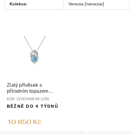
Kolekce
:
Venezia [/venezia/]
Zlatý přívěsek s
přírodním topazem
Swiss a diamanty
KÓD:
ZZVE046B-99-1200
BĚŽNĚ DO 4 TÝDNŮ
10 850 Kč