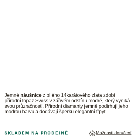
JK
Jemné
náušnice
z bílého
14karátového zlata zdobí
přírodní topaz Swiss v zářivém odstínu modré, který vyniká
svou průzračností. Přírodní diamanty jemně podtrhují jeho
modrou barvu a dodávají šperku elegantní třpyt.
SKLADEM NA PRODEJNĚ
Možnosti doručení