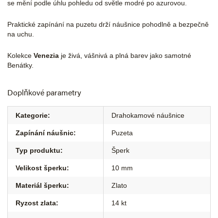
se mění podle úhlu pohledu od světle modré po azurovou.
Praktické zapínání na puzetu drží náušnice pohodlně a bezpečně
na uchu.
Kolekce
Venezia
je živá, vášnivá a plná barev jako samotné
Benátky.
Doplňkové parametry
Kategorie
:
Drahokamové náušnice
Zapínání náušnic
:
Puzeta
Typ produktu
:
Šperk
Velikost šperku
:
10 mm
Materiál šperku
:
Zlato
Ryzost zlata
:
14 kt