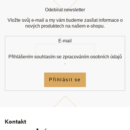
Z
á
Odebírat newsletter
p
a
Vložte svůj e-mail a my vám budeme zasílat informace o
t
nových produktech na našem e-shopu.
í
E-mail
Přihlášením souhlasím se
zpracováním osobních údajů
.
Přihlásit se
Kontakt