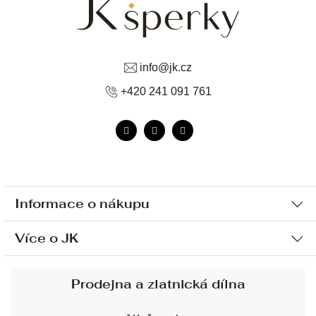
info
@
jk.cz
+420 241 091 761
Informace o nákupu
Více o JK
Ochrana osobních údajů
Způsob platby a dopravy
Náš příběh
Prodejna a zlatnická dílna
Sjednání osobní schůzky
Náš tým
Obchodní podmínky