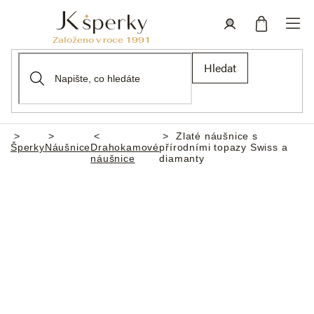
Přejít
na
obsah
Nákupní
Přihlášení
Hledat
košík
Zlaté náušnice s
Domů
Šperky
Náušnice
Drahokamové
přírodními topazy Swiss a
náušnice
diamanty