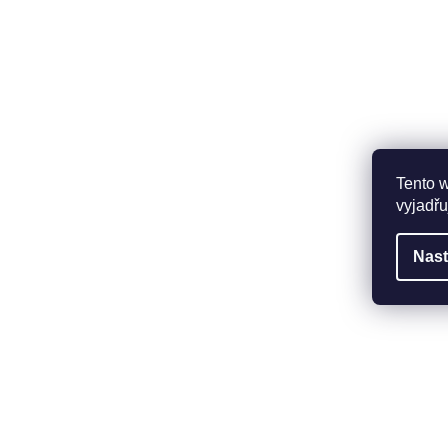
Tento 
vyjadřu
Nast