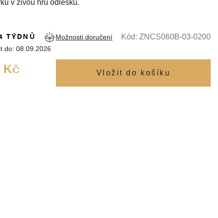
rku v živou hru odlesků.
4 TÝDNŮ
Kód:
ZNCS060B-03-0200
Možnosti doručení
t do:
08.09.2026
Měrná
 Kč
cena: