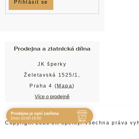
Přihlásit se
Prodejna a zlatnická dílna
JK šperky
Želetavská 1525/1,
Praha 4 (
Mapa
)
Více o prodejně
Prodejna je nyní zavřena
Navštivte nás osobně
Dnes 10:00-18:00
Skrýt
Copyright 2026
JK šperky
. Všechna práva vy
Čas
Pauza
Po
10:00 - 19:00
-
Út
10:00 - 19:00
-