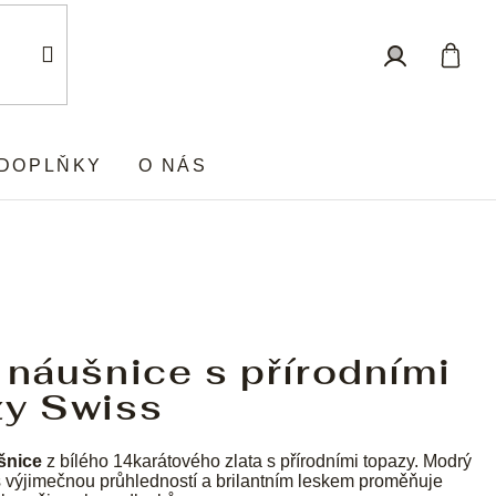
Nákup
Přihlášení
košík
DOPLŇKY
O NÁS
 náušnice s přírodními
zy Swiss
šnice
z bílého 14karátového zlata s přírodními topazy. Modrý
 výjimečnou průhledností a brilantním leskem proměňuje