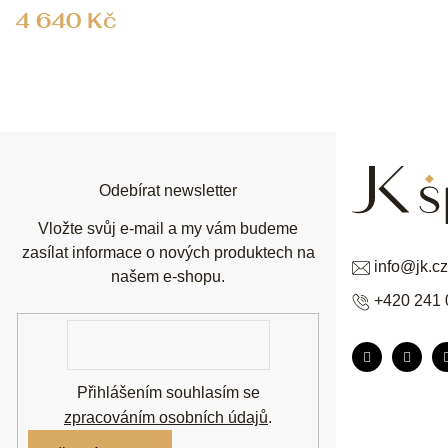
4 640 Kč
Z
á
p
a
t
í
Odebírat newsletter
Vložte svůj e-mail a my vám budeme
zasílat informace o nových produktech na
info
@
jk.cz
našem e-shopu.
+420 241 
E-
mail
Přihlášením souhlasím se
zpracováním osobních údajů
.