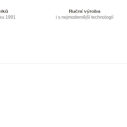
erků
Ruční výroba
oku 1991
i s nejmodernější technologií