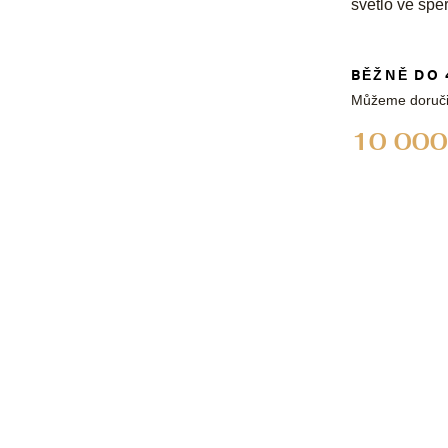
světlo ve špe
BĚŽNĚ DO 
Můžeme doruči
10 000