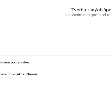
Tvorba zlatých šp
s vlastním designem od r
nošení po celý den.
dněte do kolekce
Classic
.