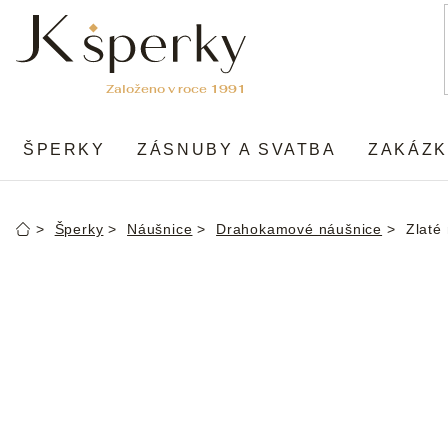
Přejít
na
obsah
ŠPERKY
ZÁSNUBY A SVATBA
ZAKÁZK
Šperky
Náušnice
Drahokamové náušnice
Zlaté
Domů