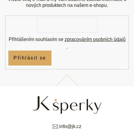
a
t
nových produktech na našem e-shopu.
í
E-
mail
Přihlášením souhlasím se
zpracováním osobních údajů
.
Přihlásit se
info
@
jk.cz