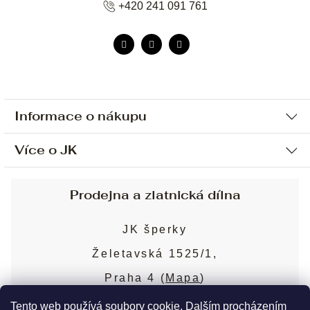
+420 241 091 761
Informace o nákupu
Více o JK
Ochrana osobních údajů
Způsob platby a dopravy
Náš příběh
Prodejna a zlatnická dílna
Sjednání osobní schůzky
Náš tým
Obchodní podmínky
JK šperky
Design a výroba
Puncovní značky
Želetavská 1525/1,
Služby
Cookies
Praha 4 (
Mapa
)
Blog
Více o prodejně
Nejčastější dotazy
Tento web používá soubory cookie. Dalším procházením