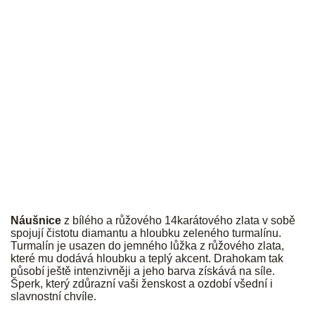
JK
Náušnice
z bílého a růžového 14karátového zlata v sobě
spojují čistotu diamantu a hloubku zeleného turmalínu.
Turmalín je usazen do jemného lůžka z růžového zlata,
které mu dodává hloubku a teplý akcent. Drahokam tak
působí ještě intenzivněji a jeho barva získává na síle.
Šperk, který zdůrazní vaši ženskost a ozdobí všední i
slavnostní chvíle.