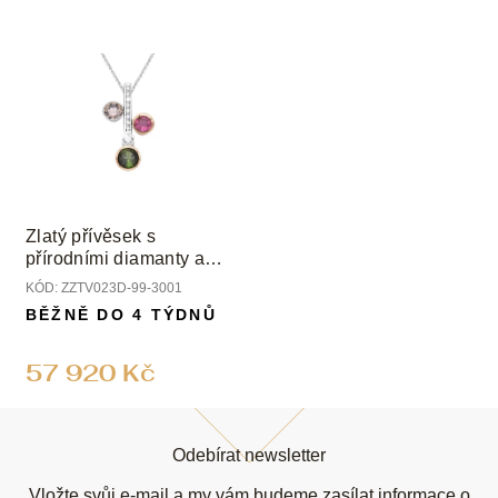
Zlatý přívěsek s
přírodními diamanty a
turmalíny
KÓD:
ZZTV023D-99-3001
BĚŽNĚ DO 4 TÝDNŮ
57 920 Kč
Z
á
Odebírat newsletter
p
Vložte svůj e-mail a my vám budeme zasílat informace o