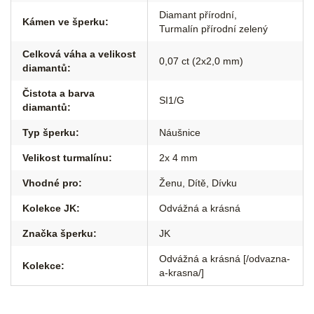
Diamant přírodní
,
Kámen ve šperku
:
Turmalín přírodní zelený
Celková váha a velikost
0,07 ct (2x2,0 mm)
diamantů
:
Čistota a barva
SI1/G
diamantů
:
Typ šperku
:
Náušnice
Velikost turmalínu
:
2x 4 mm
Vhodné pro
:
Ženu
,
Dítě
,
Dívku
Kolekce JK
:
Odvážná a krásná
Značka šperku
:
JK
Odvážná a krásná [/odvazna-
Kolekce
:
a-krasna/]