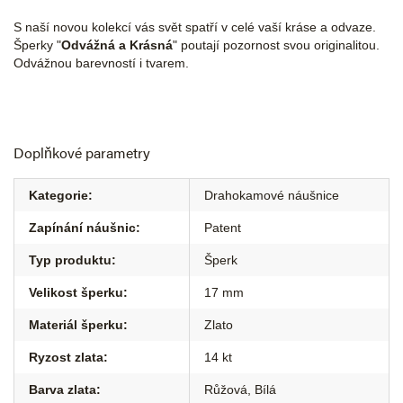
S naší novou kolekcí vás svět spatří v celé vaší kráse a odvaze.
Šperky "
Odvážná a Krásná
" poutají pozornost svou originalitou.
Odvážnou barevností i tvarem.
Doplňkové parametry
Kategorie
:
Drahokamové náušnice
Zapínání náušnic
:
Patent
Typ produktu
:
Šperk
Velikost šperku
:
17 mm
Materiál šperku
:
Zlato
Ryzost zlata
:
14 kt
Barva zlata
:
Růžová
,
Bílá