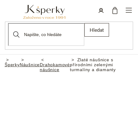
Přejít
na
obsah
Nákupní
Přihlášení
Hledat
košík
Zlaté náušnice s
Domů
Šperky
Náušnice
Drahokamové
přírodními zelenými
náušnice
turmalíny a diamanty