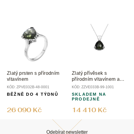
Zlatý prsten s přírodním
Zlatý přívěsek s
vltavínem
přírodním vltavínem a
diamantem
KÓD:
ZPVE032B-48-0001
KÓD:
ZZVE033B-99-1001
BĚŽNĚ DO 4 TÝDNŮ
SKLADEM NA
PRODEJNĚ
26 090 Kč
14 410 Kč
Z
á
Odebírat newsletter