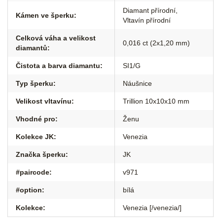
Diamant přírodní
,
Kámen ve šperku
:
Vltavín přírodní
Celková váha a velikost
0,016 ct (2x1,20 mm)
diamantů
:
Čistota a barva diamantu
:
SI1/G
Typ šperku
:
Náušnice
Velikost vltavínu
:
Trillion 10x10x10 mm
Vhodné pro
:
Ženu
Kolekce JK
:
Venezia
Značka šperku
:
JK
#paircode
:
v971
#option
:
bílá
Kolekce
:
Venezia [/venezia/]