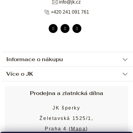
info
@
jk.cz
+420 241 091 761
Informace o nákupu
Více o JK
Ochrana osobních údajů
Způsob platby a dopravy
Náš příběh
Prodejna a zlatnická dílna
Sjednání osobní schůzky
Náš tým
Obchodní podmínky
JK šperky
Design a výroba
Puncovní značky
Želetavská 1525/1,
Služby
Cookies
Praha 4 (
Mapa
)
Blog