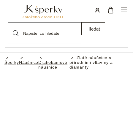
Přejít
na
obsah
Nákupní
Přihlášení
Hledat
košík
Zlaté náušnice s
Domů
Šperky
Náušnice
Drahokamové
přírodními vltavíny a
náušnice
diamanty