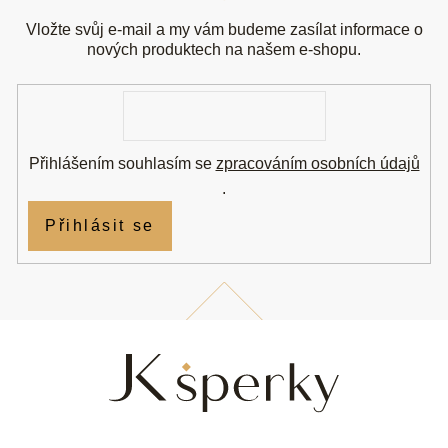
p
a
Vložte svůj e-mail a my vám budeme zasílat informace o
t
nových produktech na našem e-shopu.
í
E-
mail
Přihlášením souhlasím se
zpracováním osobních údajů
.
Přihlásit se