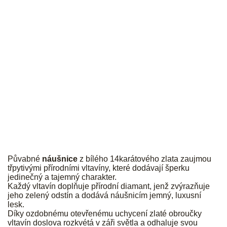
JK
Půvabné
náušnice
z bílého 14karátového zlata zaujmou
třpytivými přírodními vltavíny, které dodávají šperku
jedinečný a tajemný charakter.
Každý vltavín doplňuje přírodní diamant, jenž zvýrazňuje
jeho zelený odstín a dodává náušnicím jemný, luxusní
lesk.
Díky ozdobnému otevřenému uchycení zlaté obroučky
vltavín doslova rozkvétá v záři světla a odhaluje svou