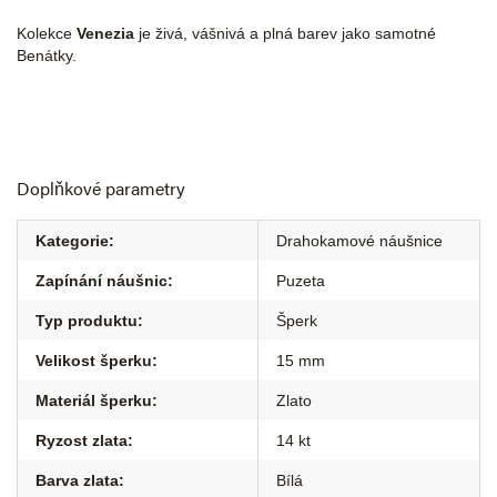
Kolekce
Venezia
je živá, vášnivá a plná barev jako samotné
Benátky.
Doplňkové parametry
Kategorie
:
Drahokamové náušnice
Zapínání náušnic
:
Puzeta
Typ produktu
:
Šperk
Velikost šperku
:
15 mm
Materiál šperku
:
Zlato
Ryzost zlata
:
14 kt
Barva zlata
:
Bílá