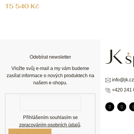
15 540 Kč
Z
á
p
a
t
í
Odebírat newsletter
Vložte svůj e-mail a my vám budeme
zasílat informace o nových produktech na
info
@
jk.cz
našem e-shopu.
+420 241 
E-
mail
Přihlášením souhlasím se
zpracováním osobních údajů
.