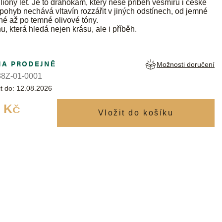
iliony let. Je to drahokam, který nese příběh vesmíru i české
ohyb nechává vltavín rozzářit v jiných odstínech, od jemné
né až po temné olivové tóny.
, která hledá nejen krásu, ale i příběh.
NA PRODEJNĚ
Možnosti doručení
8Z-01-0001
t do:
12.08.2026
Měrná
 Kč
cena: