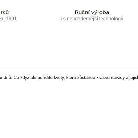
erků
Ruční výroba
oku 1991
i s nejmodernější technologií
 pár dnů. Co když ale pořídíte květy, které zůstanou krásné navždy a jej