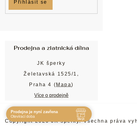
Přihlásit se
Prodejna a zlatnická dílna
JK šperky
Želetavská 1525/1,
Praha 4 (
Mapa
)
Více o prodejně
Prodejna je nyní zavřena
Navštivte nás osobně
Otevírací doba
Skrýt
Copyright 2026
JK šperky
. Všechna práva vy
Čas
Pauza
Po
10:00 - 19:00
-
Út
10:00 - 19:00
-