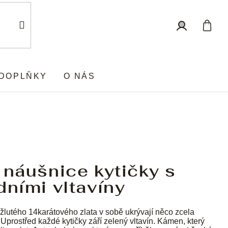
Nákup
Přihlášení
košík
DOPLŇKY
O NÁS
 náušnice kytičky s
dními vltavíny
žlutého 14karátového zlata v sobě ukrývají něco zcela
Uprostřed každé kytičky září zelený vltavín. Kámen, který