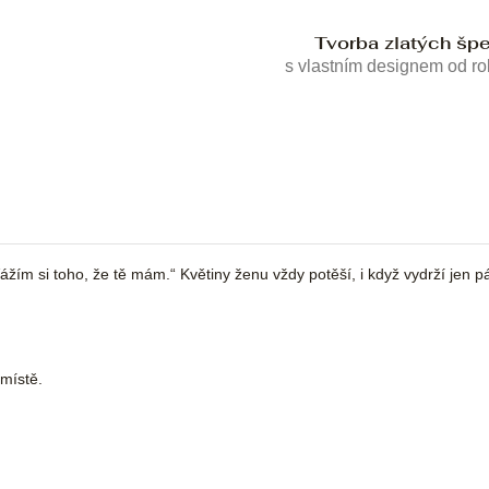
Tvorba zlatých šp
s vlastním designem od r
. Vážím si toho, že tě mám.“ Květiny ženu vždy potěší, i když vydrží jen
 místě.