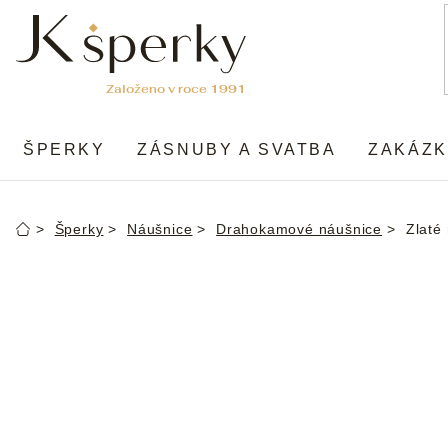
Přejít
na
obsah
ŠPERKY
ZÁSNUBY A SVATBA
ZAKÁZK
Šperky
Náušnice
Drahokamové náušnice
Zlaté 
Domů