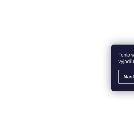
Tento 
vyjadřu
Nast