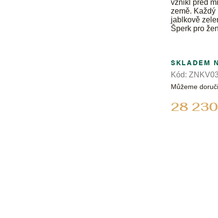
vznikl před m
země. Každý p
jablkově zele
Šperk pro ženu
SKLADEM 
Kód:
ZNKV03
Můžeme doruči
28 230