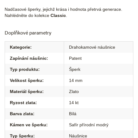
Nadčasové šperky, jejichž krása i hodnota přetrvá generace.
Nahlédněte do kolekce
Classic
.
Doplňkové parametry
Kategorie
:
Drahokamové náušnice
Zapínání náušnic
:
Patent
Typ produktu
:
Šperk
Velikost šperku
:
14 mm
Materiál šperku
:
Zlato
Ryzost zlata
:
14 kt
Barva zlata
:
Bílá
Kámen ve šperku
:
Safír přírodní modrý
Typ šperku
:
Náušnice