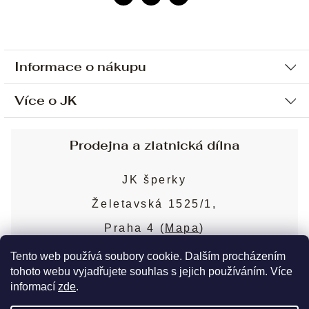
Informace o nákupu
Více o JK
Ochrana osobních údajů
Způsob platby a dopravy
Náš příběh
Prodejna a zlatnická dílna
Sjednání osobní schůzky
Náš tým
Obchodní podmínky
JK šperky
Design a výroba
Puncovní značky
Želetavská 1525/1,
Služby
Cookies
Praha 4 (
Mapa
)
Blog
Více o prodejně
Nejčastější dotazy
Tento web používá soubory cookie. Dalším procházením
tohoto webu vyjadřujete souhlas s jejich používáním. Více
informací
zde
.
Copyright 2026
JK šperky
. Všechna práva