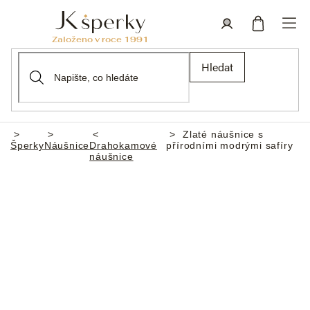
Přejít
na
obsah
Nákupní
Přihlášení
Hledat
košík
Zlaté náušnice s
Domů
Šperky
Náušnice
Drahokamové
přírodními modrými safíry
náušnice