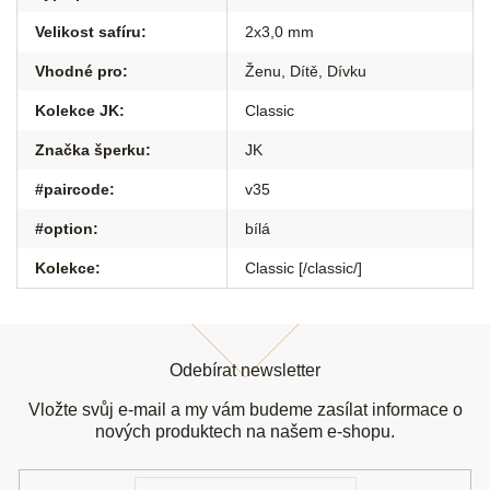
Velikost safíru
:
2x3,0 mm
Vhodné pro
:
Ženu
,
Dítě
,
Dívku
Kolekce JK
:
Classic
Značka šperku
:
JK
#paircode
:
v35
#option
:
bílá
Kolekce
:
Classic [/classic/]
Z
á
Odebírat newsletter
p
a
Vložte svůj e-mail a my vám budeme zasílat informace o
t
nových produktech na našem e-shopu.
í
E-