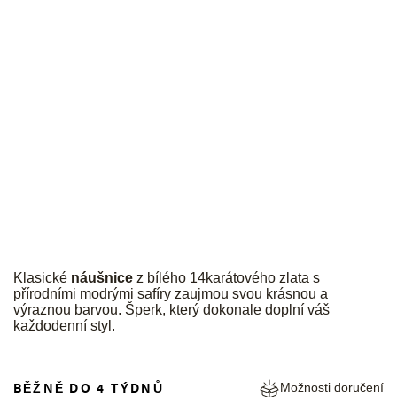
JK
Klasické
náušnice
z bílého 14karátového zlata s
přírodními modrými safíry zaujmou svou krásnou a
výraznou barvou. Šperk, který dokonale doplní váš
každodenní styl.
BĚŽNĚ DO 4 TÝDNŮ
Možnosti doručení