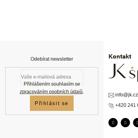
Z
á
p
a
t
í
Kontakt
Odebírat newsletter
Přihlášením souhlasím se
zpracováním osobních údajů
.
info
@
jk.cz
Přihlásit se
+420 241 