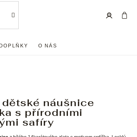
Nákup
Přihlášení
košík
DOPLŇKY
O NÁS
 dětské náušnice
ka s přírodními
ými safíry