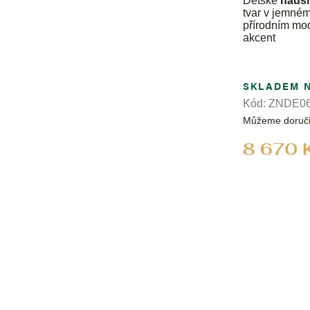
Dětské
náuš
tvar v jemném
přírodním mo
akcent
SKLADEM 
Kód:
ZNDE06
Můžeme doruči
8 670 