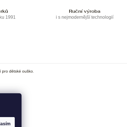
erků
Ruční výroba
oku 1991
i s nejmodernější technologií
 pro dětské ouško.
lasím