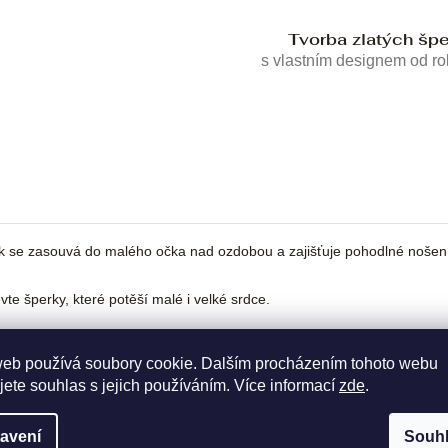
Tvorba zlatých šp
s vlastním designem od r
ek se zasouvá do malého očka nad ozdobou a zajišťuje pohodlné nošení
te šperky, které potěší malé i velké srdce.
web používá soubory cookie. Dalším procházením tohoto webu
jete souhlas s jejich používáním. Více informací
zde
.
avení
Souh