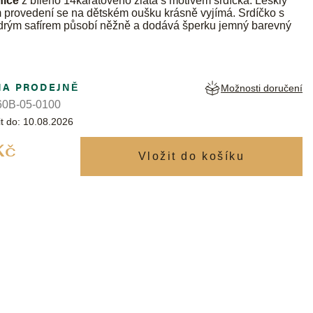
nice
z bílého 14karátového zlata s motivem srdíčka. Lesklý
 provedení se na dětském oušku krásně vyjímá. Srdíčko s
drým safírem působí něžně a dodává šperku jemný barevný
NA PRODEJNĚ
Možnosti doručení
0B-05-0100
t do:
10.08.2026
Měrná
Kč
cena: