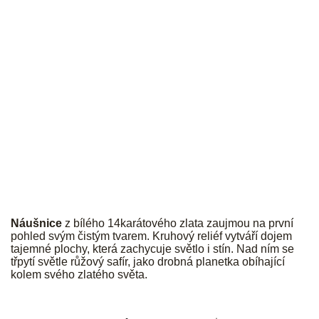
JK
Náušnice
z bílého 14karátového zlata zaujmou na první
pohled svým čistým tvarem. Kruhový reliéf vytváří dojem
tajemné plochy, která zachycuje světlo i stín. Nad ním se
třpytí světle růžový safír, jako drobná planetka obíhající
kolem svého zlatého světa.