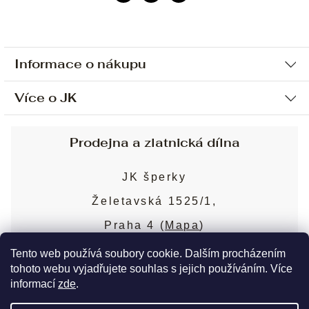
Informace o nákupu
Více o JK
Ochrana osobních údajů
Způsob platby a dopravy
Náš příběh
Prodejna a zlatnická dílna
Sjednání osobní schůzky
Náš tým
Obchodní podmínky
JK šperky
Design a výroba
Puncovní značky
Želetavská 1525/1,
Služby
Cookies
Praha 4 (
Mapa
)
Blog
Více o prodejně
Nejčastější dotazy
Tento web používá soubory cookie. Dalším procházením
tohoto webu vyjadřujete souhlas s jejich používáním. Více
informací
zde
.
Copyright 2026
JK šperky
. Všechna práva