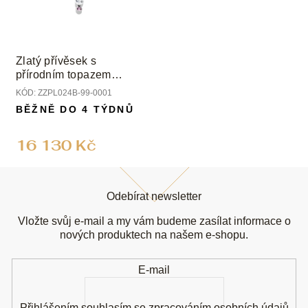
Zlatý přívěsek s
přírodním topazem
White a růžovým safírem
KÓD:
ZZPL024B-99-0001
BĚŽNĚ DO 4 TÝDNŮ
16 130 Kč
Z
á
Odebírat newsletter
p
a
Vložte svůj e-mail a my vám budeme zasílat informace o
t
nových produktech na našem e-shopu.
í
E-mail
Přihlášením souhlasím se
zpracováním osobních údajů