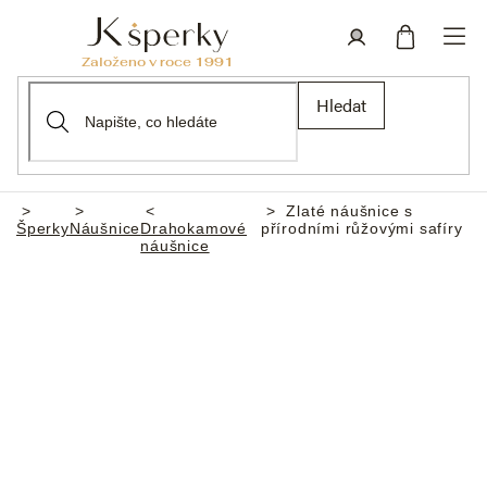
Přejít
na
obsah
Nákupní
Přihlášení
Hledat
košík
Zlaté náušnice s
Domů
Šperky
Náušnice
Drahokamové
přírodními růžovými safíry
náušnice