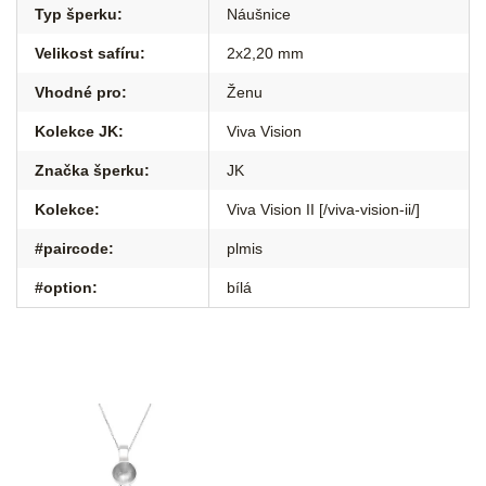
Typ šperku
:
Náušnice
Velikost safíru
:
2x2,20 mm
Vhodné pro
:
Ženu
Kolekce JK
:
Viva Vision
Značka šperku
:
JK
Kolekce
:
Viva Vision II [/viva-vision-ii/]
#paircode
:
plmis
#option
:
bílá