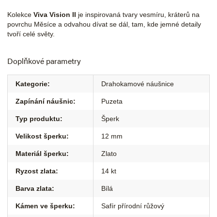
Kolekce
Viva Vision II
je inspirovaná tvary vesmíru, kráterů na
povrchu Měsíce a odvahou dívat se dál, tam, kde jemné detaily
tvoří celé světy.
Doplňkové parametry
Kategorie
:
Drahokamové náušnice
Zapínání náušnic
:
Puzeta
Typ produktu
:
Šperk
Velikost šperku
:
12 mm
Materiál šperku
:
Zlato
Ryzost zlata
:
14 kt
Barva zlata
:
Bílá
Kámen ve šperku
:
Safír přírodní růžový