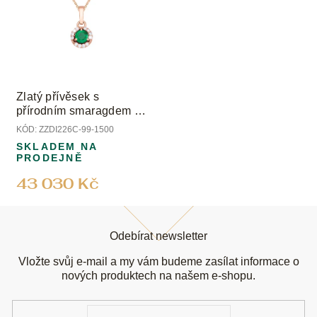
Zlatý přívěsek s
přírodním smaragdem a
přírodními diamanty
KÓD:
ZZDI226C-99-1500
SKLADEM NA
PRODEJNĚ
43 030 Kč
Z
á
Odebírat newsletter
p
a
Vložte svůj e-mail a my vám budeme zasílat informace o
t
nových produktech na našem e-shopu.
í
E-