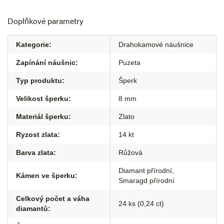
Doplňkové parametry
Kategorie
:
Drahokamové náušnice
Zapínání náušnic
:
Puzeta
Typ produktu
:
Šperk
Velikost šperku
:
8 mm
Materiál šperku
:
Zlato
Ryzost zlata
:
14 kt
Barva zlata
:
Růžová
Diamant přírodní
,
Kámen ve šperku
:
Smaragd přírodní
Celkový počet a váha
24 ks (0,24 ct)
diamantů
: