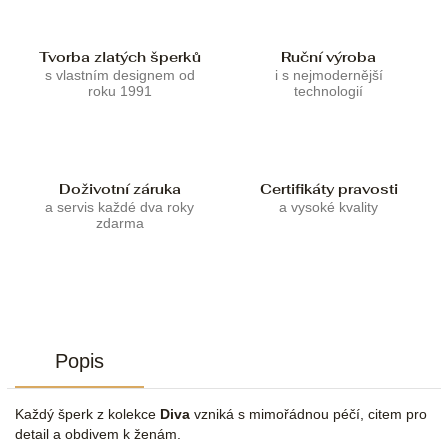
Tvorba zlatých šperků
Ruční výroba
s vlastním designem od
i s nejmodernější
roku 1991
technologií
Doživotní záruka
Certifikáty pravosti
a servis každé dva roky
a vysoké kvality
zdarma
Popis
Každý šperk z kolekce
Diva
vzniká s mimořádnou péčí, citem pro
detail a obdivem k ženám.