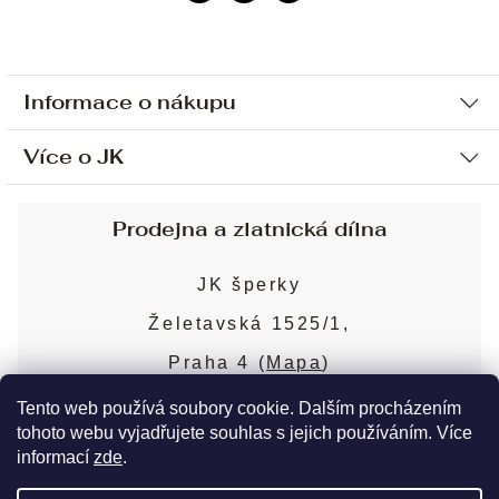
Informace o nákupu
Více o JK
Ochrana osobních údajů
Způsob platby a dopravy
Náš příběh
Prodejna a zlatnická dílna
Sjednání osobní schůzky
Náš tým
Obchodní podmínky
JK šperky
Design a výroba
Puncovní značky
Želetavská 1525/1,
Služby
Cookies
Praha 4 (
Mapa
)
Blog
Více o prodejně
Nejčastější dotazy
Tento web používá soubory cookie. Dalším procházením
tohoto webu vyjadřujete souhlas s jejich používáním. Více
informací
zde
.
Copyright 2026
JK šperky
. Všechna práva