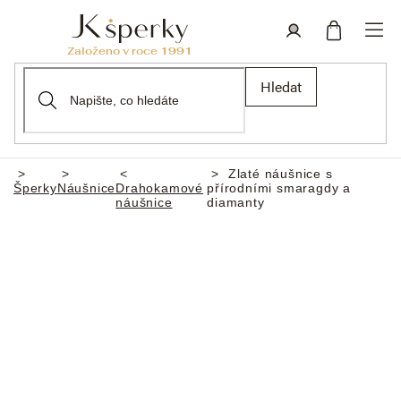
Přejít
na
obsah
Nákupní
Přihlášení
Hledat
košík
Zlaté náušnice s
Domů
Šperky
Náušnice
Drahokamové
přírodními smaragdy a
náušnice
diamanty