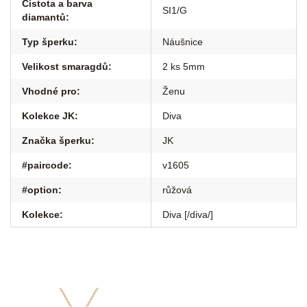
Čistota a barva
SI1/G
diamantů
:
Typ šperku
:
Náušnice
Velikost smaragdů
:
2 ks 5mm
Vhodné pro
:
Ženu
Kolekce JK
:
Diva
Značka šperku
:
JK
#paircode
:
v1605
#option
:
růžová
Kolekce
:
Diva [/diva/]