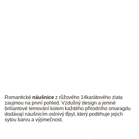
JK
Romantické
náušnice
z růžového 14karátového zlata
zaujmou na první pohled.
Vzdušný design a jemné
briliantové lemování kolem každého přírodního smaragdu
dodávají náušnicím oslnivý třpyt, který podtrhuje jejich
sytou barvu a výjimečnost.