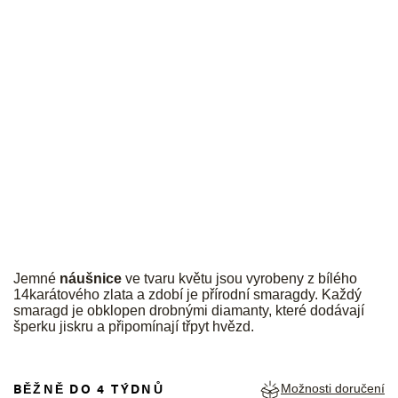
JK
Jemné
náušnice
ve tvaru květu jsou vyrobeny z bílého
14karátového zlata a zdobí je přírodní smaragdy. Každý
smaragd je obklopen drobnými diamanty, které dodávají
šperku jiskru a připomínají třpyt hvězd.
BĚŽNĚ DO 4 TÝDNŮ
Možnosti doručení