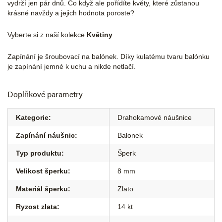
vydrží jen pár dnů. Co když ale pořídíte květy, které zůstanou
krásné navždy a jejich hodnota poroste?
Vyberte si z naší kolekce
Květiny
Zapínání je šroubovací na balónek. Díky kulatému tvaru balónku
je zapínání jemné k uchu a nikde netlačí.
Doplňkové parametry
Kategorie
:
Drahokamové náušnice
Zapínání náušnic
:
Balonek
Typ produktu
:
Šperk
Velikost šperku
:
8 mm
Materiál šperku
:
Zlato
Ryzost zlata
:
14 kt