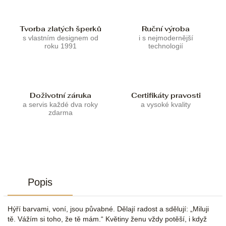
Tvorba zlatých šperků
Ruční výroba
s vlastním designem od
i s nejmodernější
roku 1991
technologií
Doživotní záruka
Certifikáty pravosti
a servis každé dva roky
a vysoké kvality
zdarma
Popis
Hýří barvami, voní, jsou půvabné. Dělají radost a sdělují: „Miluji
tě. Vážím si toho, že tě mám.“ Květiny ženu vždy potěší, i když