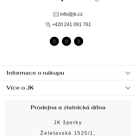
info
@
jk.cz
+420 241 091 761
Informace o nákupu
Více o JK
Ochrana osobních údajů
Způsob platby a dopravy
Náš příběh
Prodejna a zlatnická dílna
Sjednání osobní schůzky
Náš tým
Obchodní podmínky
JK šperky
Design a výroba
Puncovní značky
Želetavská 1525/1,
Služby