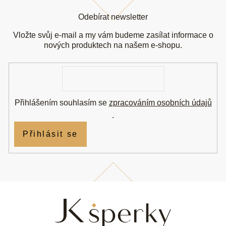
Z
á
Odebírat newsletter
p
a
Vložte svůj e-mail a my vám budeme zasílat informace o
t
nových produktech na našem e-shopu.
í
E-
mail
Přihlášením souhlasím se
zpracováním osobních údajů
.
Přihlásit se