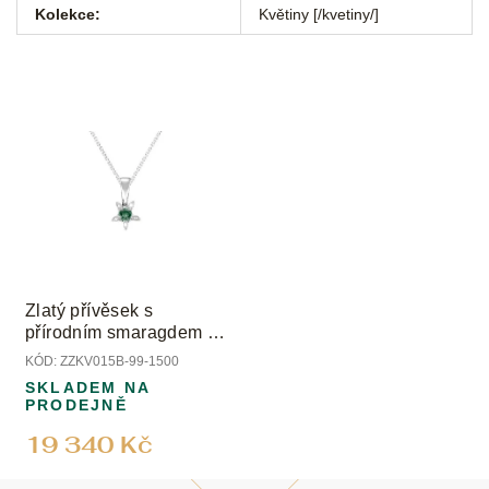
Kolekce
:
Květiny [/kvetiny/]
Zlatý přívěsek s
přírodním smaragdem a
diamanty
KÓD:
ZZKV015B-99-1500
SKLADEM NA
PRODEJNĚ
19 340 Kč