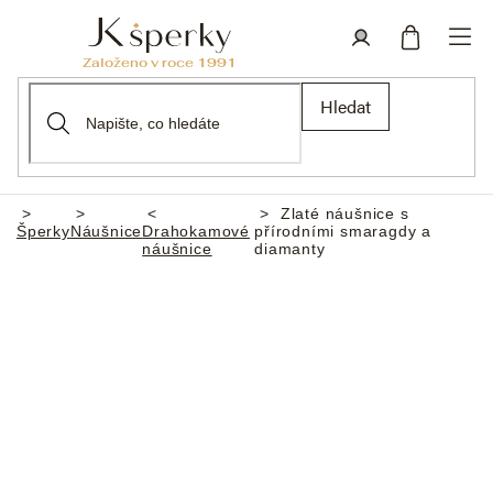
Přejít
na
obsah
Nákupní
Přihlášení
Hledat
košík
Zlaté náušnice s
Domů
Šperky
Náušnice
Drahokamové
přírodními smaragdy a
náušnice
diamanty