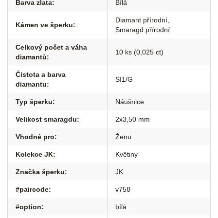
Barva zlata
:
Bílá
Diamant přírodní
,
Kámen ve šperku
:
Smaragd přírodní
Celkový počet a váha
10 ks (0,025 ct)
diamantů
:
Čistota a barva
SI1/G
diamantu
:
Typ šperku
:
Náušnice
Velikost smaragdu
:
2x3,50 mm
Vhodné pro
:
Ženu
Kolekce JK
:
Květiny
Značka šperku
:
JK
#paircode
:
v758
#option
:
bílá