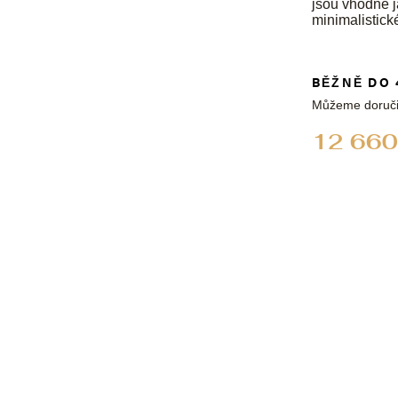
jsou vhodné ja
minimalistick
BĚŽNĚ DO 
Můžeme doruči
12 660