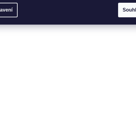
avení
Souh