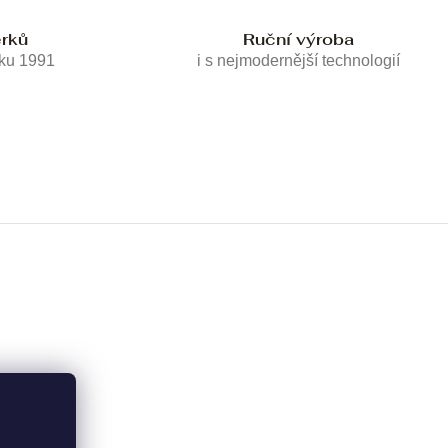
erků
Ruční výroba
oku 1991
i s nejmodernější technologií