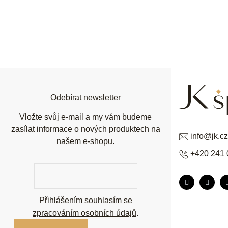
Z
á
p
a
t
í
Odebírat newsletter
Vložte svůj e-mail a my vám budeme
zasílat informace o nových produktech na
info
@
jk.cz
našem e-shopu.
+420 241 
E-
mail
Přihlášením souhlasím se
zpracováním osobních údajů
.