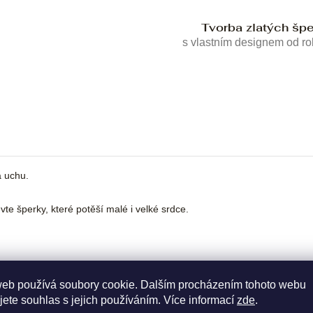
Tvorba zlatých šp
s vlastním designem od r
a uchu.
te šperky, které potěší malé i velké srdce.
web používá soubory cookie. Dalším procházením tohoto webu
jete souhlas s jejich používáním. Více informací
zde
.