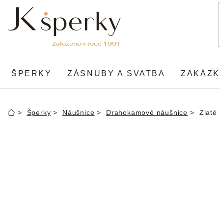
Přejít
na
obsah
ŠPERKY
ZÁSNUBY A SVATBA
ZAKÁZK
Šperky
Náušnice
Drahokamové náušnice
Zlaté
Domů