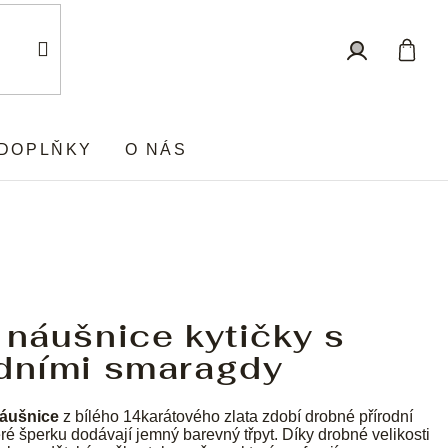
Nákup
Přihlášení
košík
DOPLŇKY
O NÁS
 náušnice kytičky s
odními smaragdy
áušnice
z bílého 14karátového zlata zdobí drobné přírodní
ré šperku dodávají jemný barevný třpyt. Díky drobné velikosti