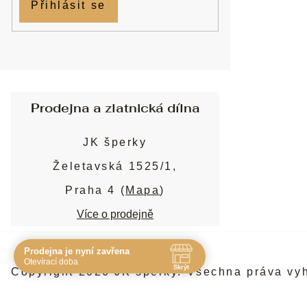
Přihlásit se
Prodejna a zlatnická dílna
JK šperky
Želetavská 1525/1,
Praha 4 (
Mapa
)
Více o prodejně
Prodejna je nyní zavřena
Navštivte nás osobně
Otevírací doba
Skrýt
Copyright 2026
JK šperky
. Všechna práva vy
Čas
Pauza
Po
10:00 - 19:00
-
Út
10:00 - 19:00
-