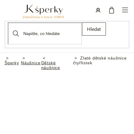
Přejít
na
obsah
Nákupní
Přihlášení
Hledat
košík
Zlaté dětské náušnice
Domů
Šperky
Náušnice
Dětské
čtyřlístek
náušnice