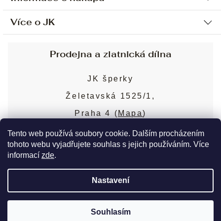
Více o JK
Ochrana osobních údajů
Způsob platby a dopravy
Náš příběh
Prodejna a zlatnická dílna
Sjednání osobní schůzky
Náš tým
Obchodní podmínky
JK šperky
Design a výroba
Puncovní značky
Želetavská 1525/1,
Služby
Cookies
Praha 4 (
Mapa
)
Blog
Více o prodejně
Nejčastější dotazy
Tento web používá soubory cookie. Dalším procházením
tohoto webu vyjadřujete souhlas s jejich používáním. Více
informací
zde
.
Copyright 2026
JK šperky
. Všechna práva
Nastavení
vyhrazena.
Upravit nastavení cookies
Souhlasím
Vytvořil Shoptet Premium