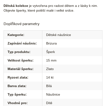
Dětská kolekce
je vytvořena pro radost dětem a z lásky k nim.
Objevte šperky, které potěší malé i velké srdce.
Doplňkové parametry
Kategorie
:
Dětské náušnice
Zapínání náušnic
:
Brizura
Typ produktu
:
Šperk
Velikost šperku
:
15 mm
Materiál šperku
:
Zlato
Ryzost zlata
:
14 kt
Barva zlata
:
Bílá
Typ šperku
:
Náušnice
Vhodné pro
:
Dítě