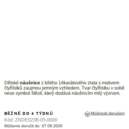
JK
Dětské
náušnice
z bílého 14karátového zlata s motivem
čtyřlístků zaujmou jemným vzhledem. Tvar čtyřlístku v sobě
nese symbol štěstí, který dodává náušnicím milý význam.
BĚŽNĚ DO 4 TÝDNŮ
Možnosti doručení
Kód:
ZNDE023B-05-0000
Můžeme doručit do:
07.09.2026