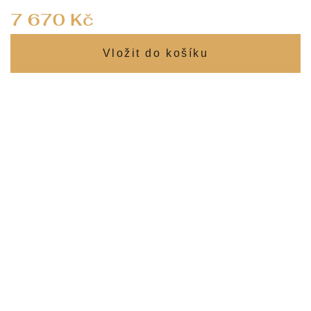
Měrná
7 670 Kč
cena: