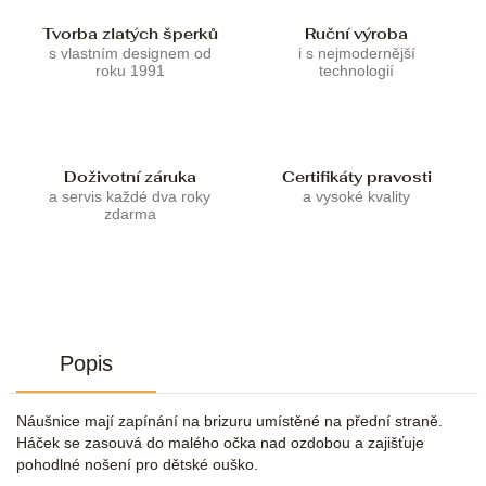
Tvorba zlatých šperků
Ruční výroba
s vlastním designem od
i s nejmodernější
roku 1991
technologií
Doživotní záruka
Certifikáty pravosti
a servis každé dva roky
a vysoké kvality
zdarma
Popis
Náušnice mají zapínání na brizuru umístěné na přední straně.
Háček se zasouvá do malého očka nad ozdobou a zajišťuje
pohodlné nošení pro dětské ouško.