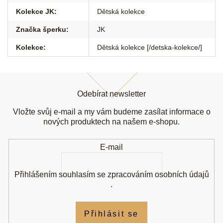
Kolekce JK
:
Dětská kolekce
Značka šperku
:
JK
Kolekce
:
Dětská kolekce [/detska-kolekce/]
Z
á
Odebírat newsletter
p
a
Vložte svůj e-mail a my vám budeme zasílat informace o
t
nových produktech na našem e-shopu.
í
E-mail
Přihlášením souhlasím se
zpracováním osobních údajů
.
Přihlásit se