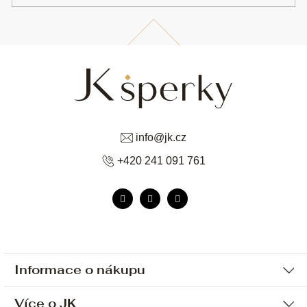
info
@
jk.cz
+420 241 091 761
Informace o nákupu
Více o JK
Ochrana osobních údajů