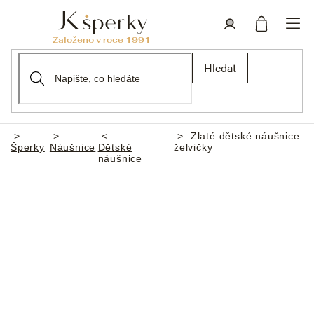
Přejít
na
obsah
Nákupní
Přihlášení
Hledat
košík
Zlaté dětské náušnice
Domů
Šperky
Náušnice
Dětské
želvičky
náušnice