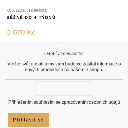
KÓD:
ZZDE001B-99-0000
BĚŽNĚ DO 4 TÝDNŮ
3 070 Kč
Z
á
Odebírat newsletter
p
a
Vložte svůj e-mail a my vám budeme zasílat informace o
t
nových produktech na našem e-shopu.
í
E-
mail
Přihlášením souhlasím se
zpracováním osobních údajů
.
Přihlásit se