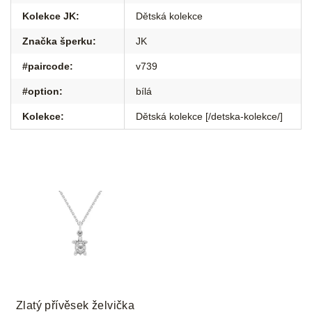
Kolekce JK
:
Dětská kolekce
Značka šperku
:
JK
#paircode
:
v739
#option
:
bílá
Kolekce
:
Dětská kolekce [/detska-kolekce/]
Zlatý přívěsek želvička