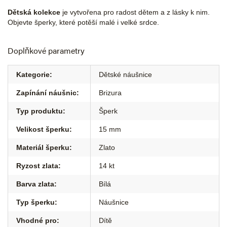
Dětská kolekce
je vytvořena pro radost dětem a z lásky k nim.
Objevte šperky, které potěší malé i velké srdce.
Doplňkové parametry
Kategorie
:
Dětské náušnice
Zapínání náušnic
:
Brizura
Typ produktu
:
Šperk
Velikost šperku
:
15 mm
Materiál šperku
:
Zlato
Ryzost zlata
:
14 kt
Barva zlata
:
Bílá
Typ šperku
:
Náušnice
Vhodné pro
:
Dítě