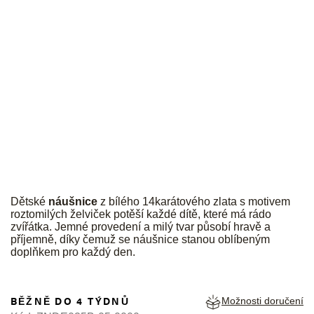
JK
Dětské
náušnice
z bílého 14karátového zlata s motivem
roztomilých želviček potěší každé dítě, které má rádo
zvířátka. Jemné provedení a milý tvar působí hravě a
příjemně, díky čemuž se náušnice stanou oblíbeným
doplňkem pro každý den.
BĚŽNĚ DO 4 TÝDNŮ
Možnosti doručení