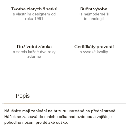
Tvorba zlatých šperků
Ruční výroba
s vlastním designem od
i s nejmodernější
roku 1991
technologií
Doživotní záruka
Certifikáty pravosti
a servis každé dva roky
a vysoké kvality
zdarma
Popis
Náušnice mají zapínání na brizuru umístěné na přední straně.
Háček se zasouvá do malého očka nad ozdobou a zajišťuje
pohodlné nošení pro dětské ouško.