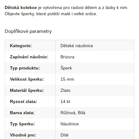
Dětská kolekce
je vytvořena pro radost dětem a z lásky k nim.
Objevte šperky, které potěší malé i velké srdce.
Doplňkové parametry
Kategorie
:
Dětské náušnice
Zapínání náušnic
:
Brizura
Typ produktu
:
Šperk
Velikost šperku
:
15 mm
Materiál šperku
:
Zlato
Ryzost zlata
:
14 kt
Barva zlata
:
Růžová
,
Bílá
Typ šperku
:
Náušnice
Vhodné pro
:
Dítě