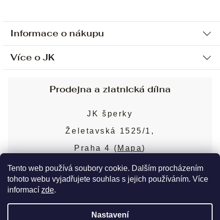
Informace o nákupu
Více o JK
Ochrana osobních údajů
Způsob platby a dopravy
Náš příběh
Prodejna a zlatnická dílna
Sjednání osobní schůzky
Náš tým
Obchodní podmínky
JK šperky
Design a výroba
Puncovní značky
Želetavská 1525/1,
Služby
Cookies
Praha 4 (
Mapa
)
Blog
Více o prodejně
Nejčastější dotazy
Tento web používá soubory cookie. Dalším procházením
tohoto webu vyjadřujete souhlas s jejich používáním. Více
informací
zde
.
Copyright 2026
JK šperky
. Všechna práva
Nastavení
vyhrazena.
Upravit nastavení cookies