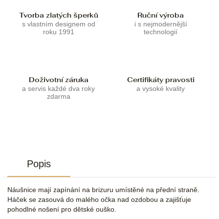
Tvorba zlatých šperků
Ruční výroba
s vlastním designem od
i s nejmodernější
roku 1991
technologií
Doživotní záruka
Certifikáty pravosti
a servis každé dva roky
a vysoké kvality
zdarma
Popis
Náušnice mají zapínání na brizuru umístěné na přední straně.
Háček se zasouvá do malého očka nad ozdobou a zajišťuje
pohodlné nošení pro dětské ouško.