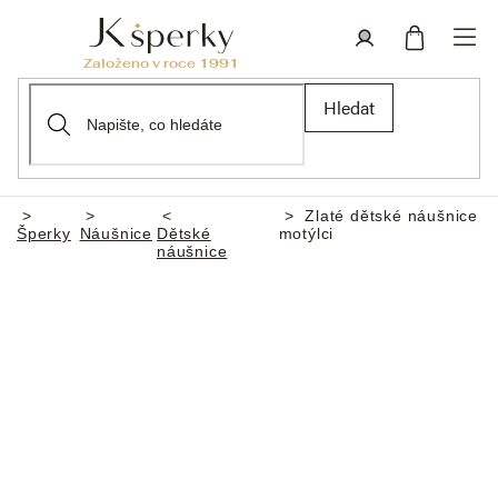
Přejít
na
obsah
Nákupní
Přihlášení
Hledat
košík
Zlaté dětské náušnice
Domů
Šperky
Náušnice
Dětské
motýlci
náušnice