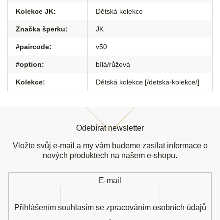
Kolekce JK
:
Dětská kolekce
Značka šperku
:
JK
#paircode
:
v50
#option
:
bílá/růžová
Kolekce
:
Dětská kolekce [/detska-kolekce/]
Z
á
Odebírat newsletter
p
a
Vložte svůj e-mail a my vám budeme zasílat informace o
t
nových produktech na našem e-shopu.
í
E-mail
Přihlášením souhlasím se
zpracováním osobních údajů
.