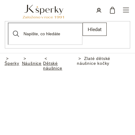
Přejít
na
obsah
Nákupní
Přihlášení
Hledat
košík
Zlaté dětské
Domů
Šperky
Náušnice
Dětské
náušnice kočky
náušnice