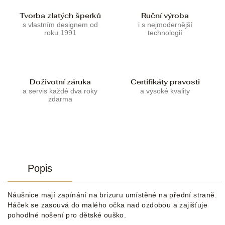
Tvorba zlatých šperků
Ruční výroba
s vlastním designem od
i s nejmodernější
roku 1991
technologií
Doživotní záruka
Certifikáty pravosti
a servis každé dva roky
a vysoké kvality
zdarma
Popis
Náušnice mají zapínání na brizuru umístěné na přední straně.
Háček se zasouvá do malého očka nad ozdobou a zajišťuje
pohodlné nošení pro dětské ouško.