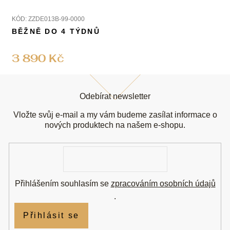
KÓD:
ZZDE013B-99-0000
BĚŽNĚ DO 4 TÝDNŮ
3 890 Kč
Z
á
Odebírat newsletter
p
a
Vložte svůj e-mail a my vám budeme zasílat informace o
t
nových produktech na našem e-shopu.
í
E-
mail
Přihlášením souhlasím se
zpracováním osobních údajů
.
Přihlásit se