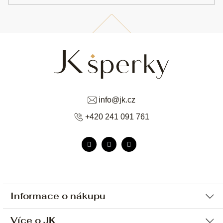
info
@
jk.cz
+420 241 091 761
Informace o nákupu
Více o JK
Ochrana osobních údajů