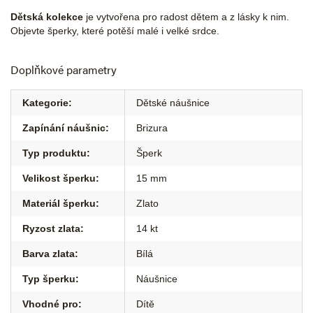
Dětská kolekce
je vytvořena pro radost dětem a z lásky k nim.
Objevte šperky, které potěší malé i velké srdce.
Doplňkové parametry
Kategorie
:
Dětské náušnice
Zapínání náušnic
:
Brizura
Typ produktu
:
Šperk
Velikost šperku
:
15 mm
Materiál šperku
:
Zlato
Ryzost zlata
:
14 kt
Barva zlata
:
Bílá
Typ šperku
:
Náušnice
Vhodné pro
:
Dítě