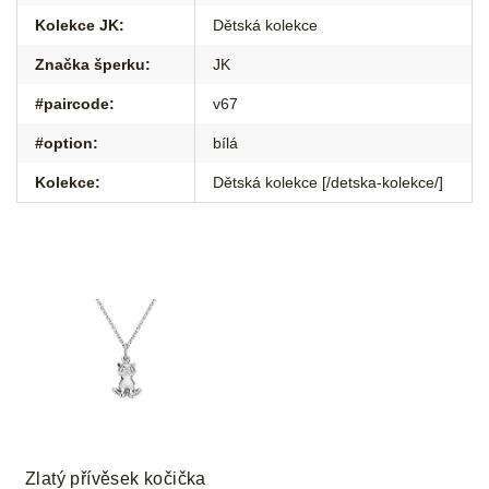
Kolekce JK
:
Dětská kolekce
Značka šperku
:
JK
#paircode
:
v67
#option
:
bílá
Kolekce
:
Dětská kolekce [/detska-kolekce/]
Zlatý přívěsek kočička