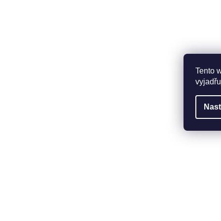
Tento 
vyjadřu
Nast