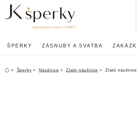
Přejít
na
obsah
ŠPERKY
ZÁSNUBY A SVATBA
ZAKÁZK
Šperky
Náušnice
Zlaté náušnice
Zlaté náušnic
Domů