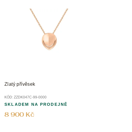
Zlatý přívěsek
KÓD:
ZZDK047C-99-0000
SKLADEM NA PRODEJNĚ
8 900 Kč
Z