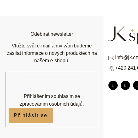
á
p
a
t
í
Odebírat newsletter
Vložte svůj e-mail a my vám budeme
zasílat informace o nových produktech na
info
@
jk.cz
našem e-shopu.
+420 241 
E-
mail
Přihlášením souhlasím se
zpracováním osobních údajů
.
Přihlásit se