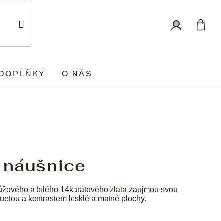
Nákup
Přihlášení
košík
DOPLŇKY
O NÁS
 náušnice
ůžového a bílého 14karátového zlata zaujmou svou
luetou a kontrastem lesklé a matné plochy.