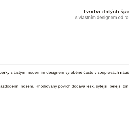
Tvorba zlatých šp
s vlastním designem od r
perky s čistým moderním designem vyráběné často v soupravách náušnic
každodenní nošení. Rhodiovaný povrch dodává lesk, sytější, bělejší tón