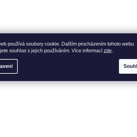
web používá soubory cookie. Dalším procházením tohoto webu
jete souhlas s jejich používáním. Více informací
zde
.
avení
Souh