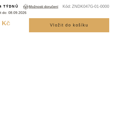
4 TÝDNŮ
Kód:
ZNDK047G-01-0000
Možnosti doručení
t do:
08.09.2026
Měrná
 Kč
cena: