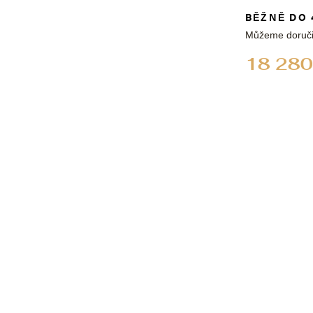
BĚŽNĚ DO 
Můžeme doruči
18 280