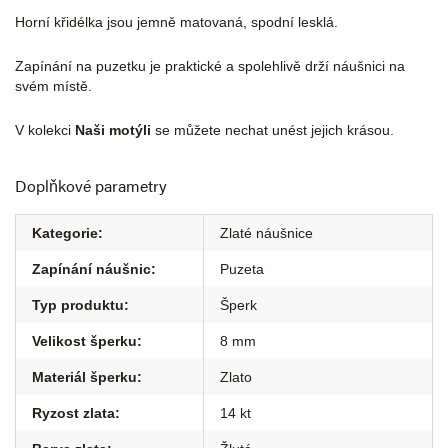
Horní křidélka jsou jemně matovaná, spodní lesklá.
Zapínání na puzetku je praktické a spolehlivě drží náušnici na
svém místě.
V kolekci
Naši motýli
se můžete nechat unést jejich krásou.
Doplňkové parametry
Kategorie
:
Zlaté náušnice
Zapínání náušnic
:
Puzeta
Typ produktu
:
Šperk
Velikost šperku
:
8 mm
Materiál šperku
:
Zlato
Ryzost zlata
:
14 kt