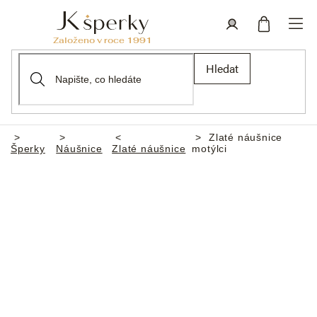
Přejít
na
obsah
Nákupní
Přihlášení
Hledat
košík
Zlaté náušnice
Domů
Šperky
Náušnice
Zlaté náušnice
motýlci