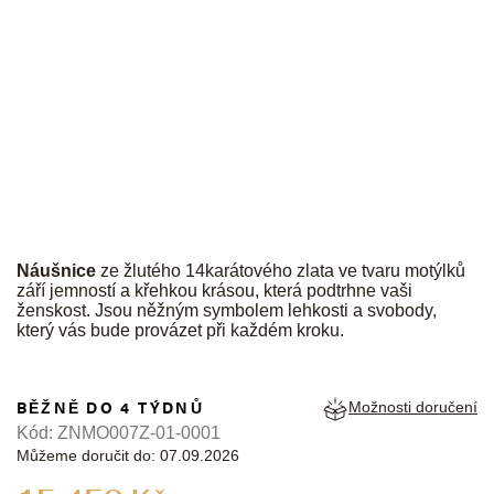
JK
Náušnice
ze žlutého 14karátového zlata ve tvaru motýlků
září jemností a křehkou krásou, která podtrhne vaši
ženskost. Jsou něžným symbolem lehkosti a svobody,
který vás bude provázet při každém kroku.
BĚŽNĚ DO 4 TÝDNŮ
Možnosti doručení
Kód:
ZNMO007Z-01-0001
Můžeme doručit do:
07.09.2026
Měrná