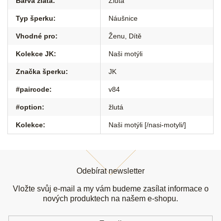
Barva zlata
:
Žlutá
Typ šperku
:
Náušnice
Vhodné pro
:
Ženu
,
Dítě
Kolekce JK
:
Naši motýli
Značka šperku
:
JK
#paircode
:
v84
#option
:
žlutá
Kolekce
:
Naši motýli [/nasi-motyli/]
Z
á
Odebírat newsletter
p
a
Vložte svůj e-mail a my vám budeme zasílat informace o
t
nových produktech na našem e-shopu.
í