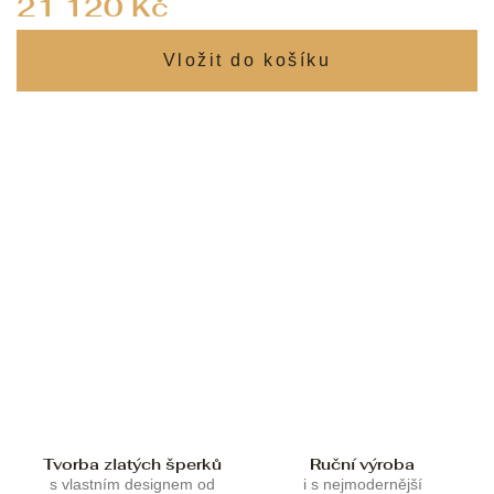
21 120 Kč
cena:
Tvorba zlatých šperků
Ruční výroba
s vlastním designem od
i s nejmodernější