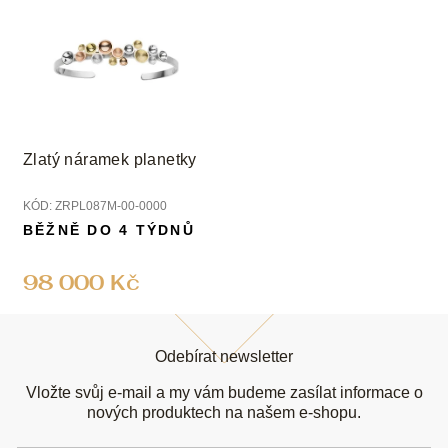
Zlatý náramek planetky
KÓD:
ZRPL087M-00-0000
BĚŽNĚ DO 4 TÝDNŮ
98 000 Kč
Z
á
Odebírat newsletter
p
a
Vložte svůj e-mail a my vám budeme zasílat informace o
t
nových produktech na našem e-shopu.
í