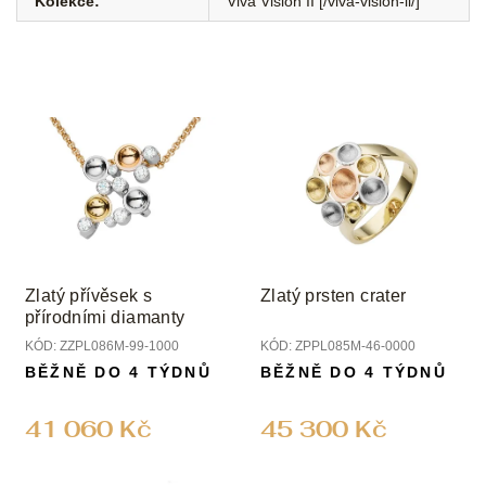
Kolekce
:
Viva Vision II [/viva-vision-ii/]
Zlatý přívěsek s
Zlatý prsten crater
přírodními diamanty
KÓD:
ZZPL086M-99-1000
KÓD:
ZPPL085M-46-0000
BĚŽNĚ DO 4 TÝDNŮ
BĚŽNĚ DO 4 TÝDNŮ
41 060 Kč
45 300 Kč