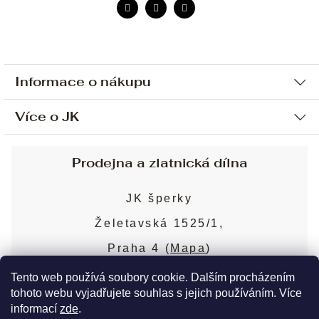
Informace o nákupu
Více o JK
Ochrana osobních údajů
Způsob platby a dopravy
Náš příběh
Prodejna a zlatnická dílna
Sjednání osobní schůzky
Náš tým
Obchodní podmínky
JK šperky
Design a výroba
Puncovní značky
Želetavská 1525/1,
Služby
Cookies
Praha 4 (
Mapa
)
Blog
Více o prodejně
Nejčastější dotazy
Tento web používá soubory cookie. Dalším procházením
tohoto webu vyjadřujete souhlas s jejich používáním. Více
informací
zde
.