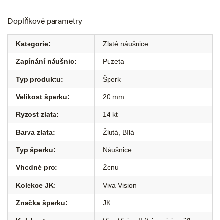
Doplňkové parametry
Kategorie
:
Zlaté náušnice
Zapínání náušnic
:
Puzeta
Typ produktu
:
Šperk
Velikost šperku
:
20 mm
Ryzost zlata
:
14 kt
Barva zlata
:
Žlutá
,
Bílá
Typ šperku
:
Náušnice
Vhodné pro
:
Ženu
Kolekce JK
:
Viva Vision
Značka šperku
:
JK