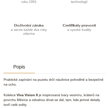
roku 1991
technologií
Doživotní záruka
Certifikáty pravosti
a servis každé dva roky
a vysoké kvality
zdarma
Popis
Praktické zapínání na puzetu drží náušnice pohodlně a bezpečně
na uchu.
Kolekce
Viva Vision II
je inspirovaná tvary vesmíru, kráterů na
povrchu Měsíce a odvahou dívat se dál, tam, kde jemné detaily
tvoří celé světy.