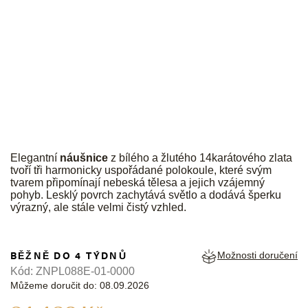
JK
Elegantní
náušnice
z bílého a žlutého 14karátového zlata
tvoří tři harmonicky uspořádané polokoule, které svým
tvarem připomínají nebeská tělesa a jejich vzájemný
pohyb. Lesklý povrch zachytává světlo a dodává šperku
výrazný, ale stále velmi čistý vzhled.
BĚŽNĚ DO 4 TÝDNŮ
Možnosti doručení
Kód:
ZNPL088E-01-0000
Můžeme doručit do:
08.09.2026
Měrná