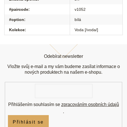
#paircode
:
v1052
#option
:
bílá
Kolekce
:
Voda [/voda/]
Z
á
Odebírat newsletter
p
a
Vložte svůj e-mail a my vám budeme zasílat informace o
t
nových produktech na našem e-shopu.
í
E-
mail
Přihlášením souhlasím se
zpracováním osobních údajů
.
Přihlásit se