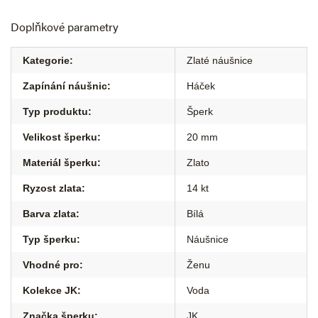
Doplňkové parametry
Kategorie
:
Zlaté náušnice
Zapínání náušnic
:
Háček
Typ produktu
:
Šperk
Velikost šperku
:
20 mm
Materiál šperku
:
Zlato
Ryzost zlata
:
14 kt
Barva zlata
:
Bílá
Typ šperku
:
Náušnice
Vhodné pro
:
Ženu
Kolekce JK
:
Voda
Značka šperku
:
JK