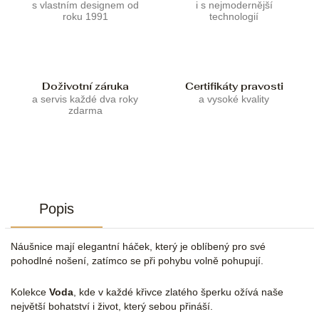
s vlastním designem od
i s nejmodernější
roku 1991
technologií
Doživotní záruka
Certifikáty pravosti
a servis každé dva roky
a vysoké kvality
zdarma
Popis
Náušnice mají elegantní háček, který je oblíbený pro své
pohodlné nošení, zatímco se při pohybu volně pohupují.
Kolekce
Voda
, kde v každé křivce zlatého šperku ožívá naše
největší bohatství i život, který sebou přináší.