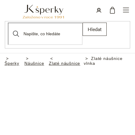
Přejít
na
obsah
Nákupní
Přihlášení
Hledat
košík
Zlaté náušnice
Domů
Šperky
Náušnice
Zlaté náušnice
vlnka