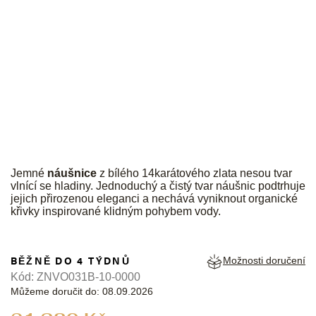
JK
Jemné
náušnice
z bílého 14karátového zlata nesou tvar
vlnící se hladiny. Jednoduchý a čistý tvar náušnic podtrhuje
jejich přirozenou eleganci a nechává vyniknout organické
křivky inspirované klidným pohybem vody.
BĚŽNĚ DO 4 TÝDNŮ
Možnosti doručení
Kód:
ZNVO031B-10-0000
Můžeme doručit do:
08.09.2026
Měrná