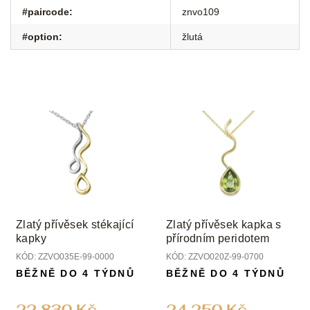
#paircode
:
znvo109
#option
:
žlutá
Zlatý přívěsek stékající
Zlatý přívěsek kapka s
kapky
přírodním peridotem
KÓD:
ZZVO035E-99-0000
KÓD:
ZZVO020Z-99-0700
BĚŽNĚ DO 4 TÝDNŮ
BĚŽNĚ DO 4 TÝDNŮ
22 830 Kč
24 250 Kč