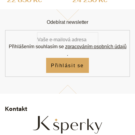
Z
á
Odebírat newsletter
p
a
t
í
Přihlášením souhlasím se
zpracováním osobních údajů
.
Přihlásit se
Kontakt