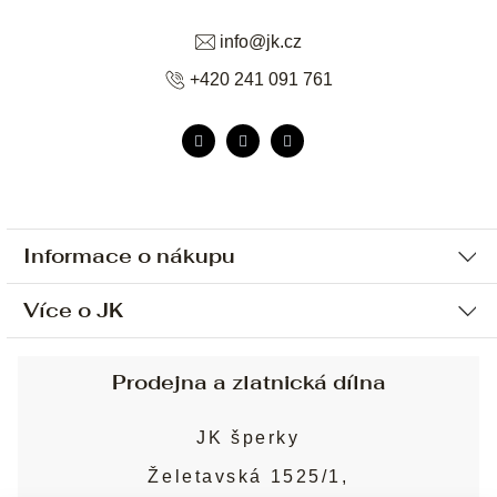
info
@
jk.cz
+420 241 091 761
Informace o nákupu
Více o JK
Ochrana osobních údajů
Způsob platby a dopravy
Náš příběh
Prodejna a zlatnická dílna
Sjednání osobní schůzky
Náš tým
Obchodní podmínky
JK šperky
Design a výroba
Puncovní značky
Želetavská 1525/1,
Služby