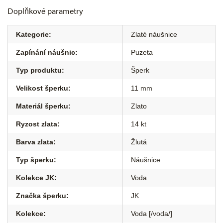
Doplňkové parametry
Kategorie
:
Zlaté náušnice
Zapínání náušnic
:
Puzeta
Typ produktu
:
Šperk
Velikost šperku
:
11 mm
Materiál šperku
:
Zlato
Ryzost zlata
:
14 kt
Barva zlata
:
Žlutá
Typ šperku
:
Náušnice
Kolekce JK
:
Voda
Značka šperku
:
JK
Kolekce
:
Voda [/voda/]