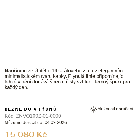
JK
Náušnice
ze žlutého 14karátového zlata v elegantním
minimalistickém tvaru kapky. Plynulá linie připomínající
lehké vlnění dodává šperku čistý vzhled. Jemný šperk pro
každý den.
BĚŽNĚ DO 4 TÝDNŮ
Možnosti doručení
Kód:
ZNVO109Z-01-0000
Můžeme doručit do:
04.09.2026
Měrná
15 080 Kč
cena: