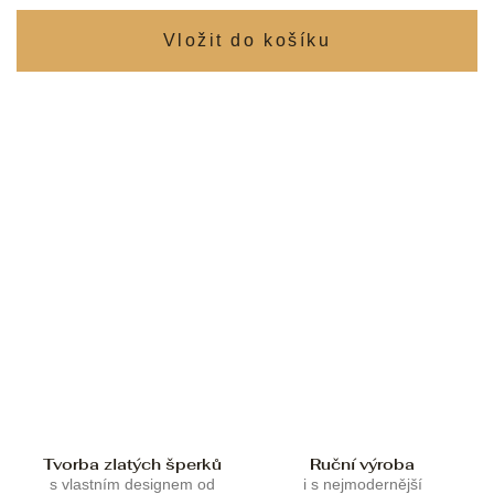
Tvorba zlatých šperků
Ruční výroba
s vlastním designem od
i s nejmodernější