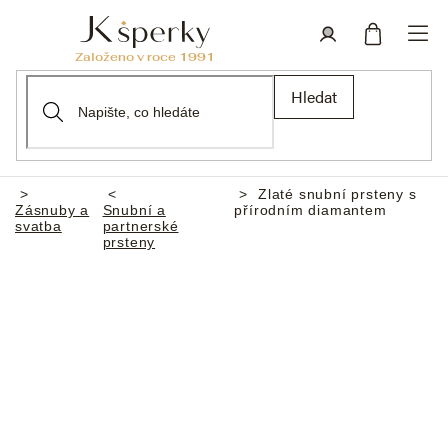
Přejít
na
obsah
Nákupní
Přihlášení
Hledat
košík
Zlaté snubní prsteny s
Domů
Zásnuby a
Snubní a
přírodním diamantem
svatba
partnerské
prsteny