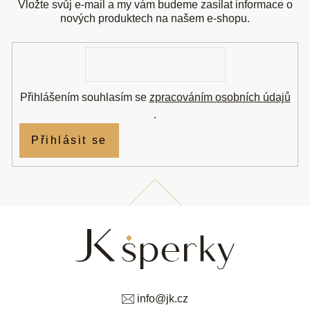
a
Vložte svůj e-mail a my vám budeme zasílat informace o
t
nových produktech na našem e-shopu.
í
E-
mail
Přihlášením souhlasím se
zpracováním osobních údajů
.
Přihlásit se
info
@
jk.cz