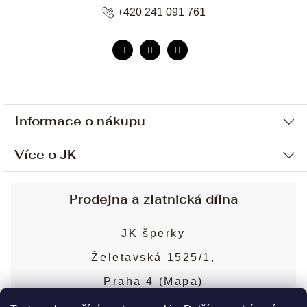
+420 241 091 761
Informace o nákupu
Více o JK
Ochrana osobních údajů
Způsob platby a dopravy
Náš příběh
Prodejna a zlatnická dílna
Sjednání osobní schůzky
Náš tým
Obchodní podmínky
JK šperky
Design a výroba
Puncovní značky
Želetavská 1525/1,
Služby
Cookies
Praha 4 (
Mapa
)
Blog
Více o prodejně