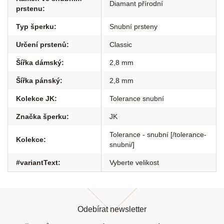
Diamant přírodní
prstenu
:
Typ šperku
:
Snubní prsteny
Určení prstenů
:
Classic
Šířka dámský
:
2,8 mm
Šířka pánský
:
2,8 mm
Kolekce JK
:
Tolerance snubní
Značka šperku
:
JK
Tolerance - snubní [/tolerance-
Kolekce
:
snubni/]
#variantText
:
Vyberte velikost
Z
á
Odebírat newsletter
p