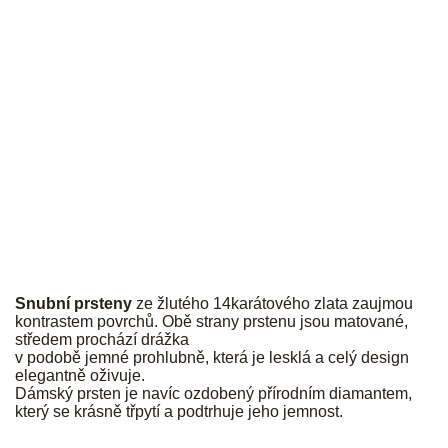
JK
Snubní prsteny
ze žlutého 14karátového zlata zaujmou
kontrastem povrchů. Obě strany prstenu jsou matované,
středem prochází drážka
v podobě jemné prohlubně, která je lesklá a celý design
elegantně oživuje.
Dámský prsten je navíc ozdobený přírodním diamantem,
který se krásně třpytí a podtrhuje jeho jemnost.