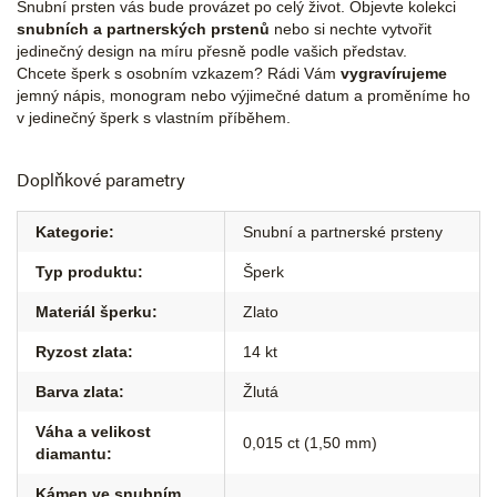
Snubní prsten vás bude provázet po celý život. Objevte kolekci
snubních a partnerských prstenů
nebo si nechte vytvořit
jedinečný design na míru přesně podle vašich představ.
Chcete šperk s osobním vzkazem? Rádi Vám
vygravírujeme
jemný nápis, monogram nebo výjimečné datum a proměníme ho
v jedinečný šperk s vlastním příběhem.
Doplňkové parametry
Kategorie
:
Snubní a partnerské prsteny
Typ produktu
:
Šperk
Materiál šperku
:
Zlato
Ryzost zlata
:
14 kt
Barva zlata
:
Žlutá
Váha a velikost
0,015 ct (1,50 mm)
diamantu
:
Kámen ve snubním