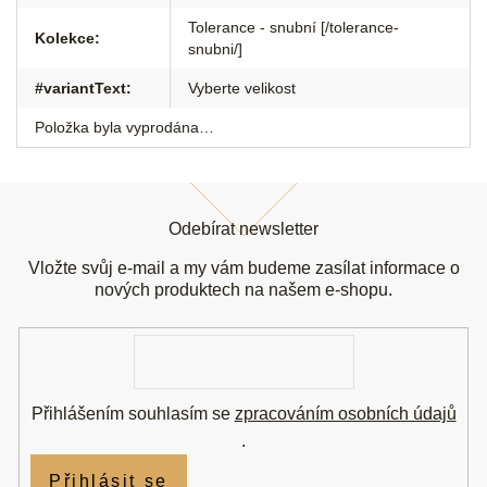
Tolerance - snubní [/tolerance-
Kolekce
:
snubni/]
#variantText
:
Vyberte velikost
Položka byla vyprodána…
Z
á
Odebírat newsletter
p
a
Vložte svůj e-mail a my vám budeme zasílat informace o
t
nových produktech na našem e-shopu.
í
E-
mail
Přihlášením souhlasím se
zpracováním osobních údajů
.
Přihlásit se