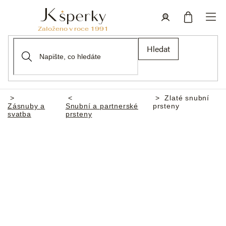
Přejít
na
obsah
Nákupní
Přihlášení
Hledat
košík
Zlaté snubní
Domů
Zásnuby a
Snubní a partnerské
prsteny
svatba
prsteny