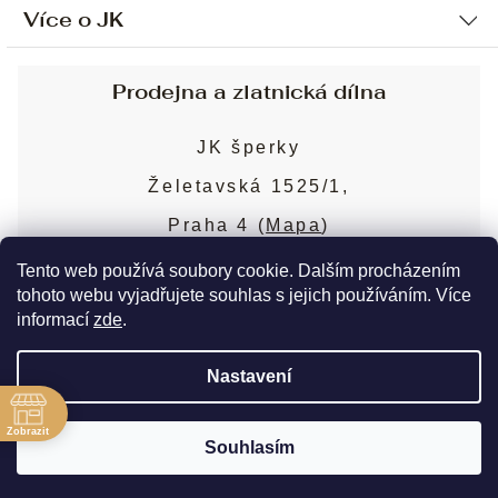
Více o JK
Ochrana osobních údajů
Způsob platby a dopravy
Náš příběh
Prodejna a zlatnická dílna
Sjednání osobní schůzky
Náš tým
Obchodní podmínky
JK šperky
Design a výroba
Puncovní značky
Želetavská 1525/1,
Služby
Cookies
Praha 4 (
Mapa
)
Blog
Více o prodejně
Nejčastější dotazy
Tento web používá soubory cookie. Dalším procházením
tohoto webu vyjadřujete souhlas s jejich používáním. Více
informací
zde
.
Copyright 2026
JK šperky
. Všechna práva
Nastavení
vyhrazena.
Upravit nastavení cookies
ě
Zobrazit
Souhlasím
Vytvořil Shoptet Premium