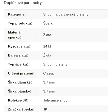
Doplňkové parametry
Kategorie
:
Snubní a partnerské prsteny
Typ produktu
:
Šperk
Materiál
Zlato
šperku
:
Ryzost zlata
:
14 kt
Barva zlata
:
Žlutá
Typ šperku
:
Snubní prsteny
Určení prstenů
:
Classic
Šířka dámský
:
3,7 mm
Šířka pánský
:
3,7 mm
Kolekce JK
:
Tolerance snubní
Značka šperku
:
JK