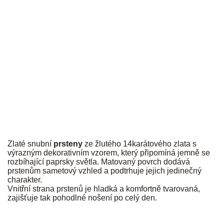
JK
Zlaté snubní
prsteny
ze žlutého 14karátového zlata s
výrazným dekorativním vzorem, který připomíná jemně se
rozbíhající paprsky světla. Matovaný povrch dodává
prstenům sametový vzhled a podtrhuje jejich jedinečný
charakter.
Vnitřní strana prstenů je hladká a komfortně tvarovaná,
zajišťuje tak pohodlné nošení po celý den.