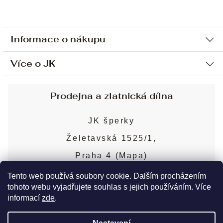
Informace o nákupu
Více o JK
Ochrana osobních údajů
Způsob platby a dopravy
Náš příběh
Prodejna a zlatnická dílna
Sjednání osobní schůzky
Náš tým
Obchodní podmínky
JK šperky
Design a výroba
Puncovní značky
Želetavská 1525/1,
Služby
Cookies
Praha 4 (
Mapa
)
Blog
Více o prodejně
Nejčastější dotazy
Tento web používá soubory cookie. Dalším procházením
tohoto webu vyjadřujete souhlas s jejich používáním. Více
informací
zde
.
Copyright 2026
JK šperky
. Všechna práva