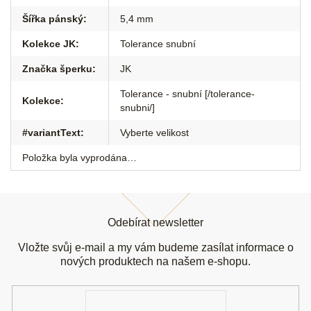
Šířka pánský
:
5,4 mm
Kolekce JK
:
Tolerance snubní
Značka šperku
:
JK
Tolerance - snubní [/tolerance-
Kolekce
:
snubni/]
#variantText
:
Vyberte velikost
Položka byla vyprodána…
Z
á
Odebírat newsletter
p
a
Vložte svůj e-mail a my vám budeme zasílat informace o
t
nových produktech na našem e-shopu.
í
E-
mail