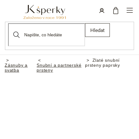
Přejít
na
obsah
Nákupní
Přihlášení
Hledat
košík
Zlaté snubní
Domů
Zásnuby a
Snubní a partnerské
prsteny paprsky
svatba
prsteny