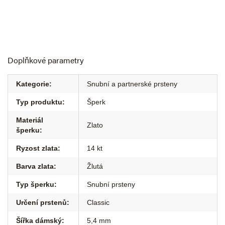
Doplňkové parametry
Kategorie
:
Snubní a partnerské prsteny
Typ produktu
:
Šperk
Materiál
Zlato
šperku
:
Ryzost zlata
:
14 kt
Barva zlata
:
Žlutá
Typ šperku
:
Snubní prsteny
Určení prstenů
:
Classic
Šířka dámský
:
5,4 mm