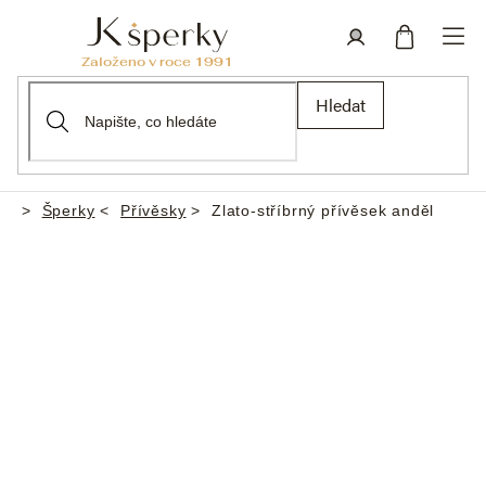
Přejít
na
obsah
Nákupní
Přihlášení
Hledat
košík
Šperky
Přívěsky
Zlato-stříbrný přívěsek anděl
Domů