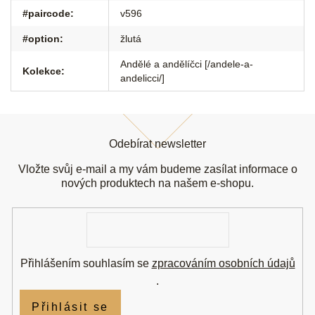
#paircode
:
v596
#option
:
žlutá
Andělé a andělíčci [/andele-a-
Kolekce
:
andelicci/]
Z
á
Odebírat newsletter
p
a
Vložte svůj e-mail a my vám budeme zasílat informace o
t
nových produktech na našem e-shopu.
í
E-
mail
Přihlášením souhlasím se
zpracováním osobních údajů
.
Přihlásit se