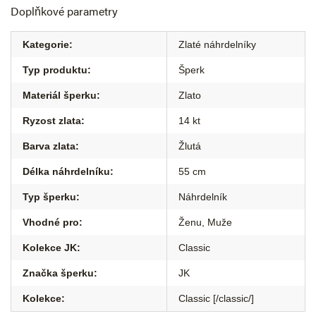
Doplňkové parametry
Kategorie
:
Zlaté náhrdelníky
Typ produktu
:
Šperk
Materiál šperku
:
Zlato
Ryzost zlata
:
14 kt
Barva zlata
:
Žlutá
Délka náhrdelníku
:
55 cm
Typ šperku
:
Náhrdelník
Vhodné pro
:
Ženu
,
Muže
Kolekce JK
:
Classic
Značka šperku
:
JK
Kolekce
:
Classic [/classic/]