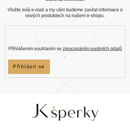
p
a
Vložte svůj e-mail a my vám budeme zasílat informace o
t
nových produktech na našem e-shopu.
í
E-
mail
Přihlášením souhlasím se
zpracováním osobních údajů
.
Přihlásit se