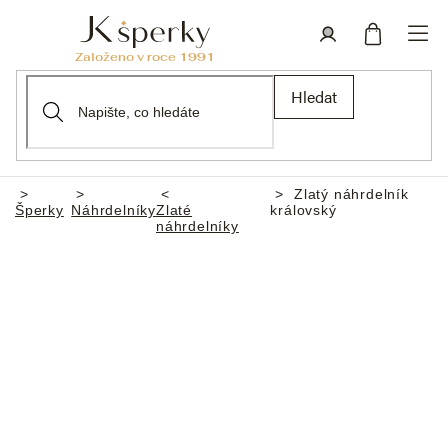
Přejít
na
obsah
Nákupní
Přihlášení
Hledat
košík
Zlatý náhrdelník
Domů
Šperky
Náhrdelníky
Zlaté
královský
náhrdelníky