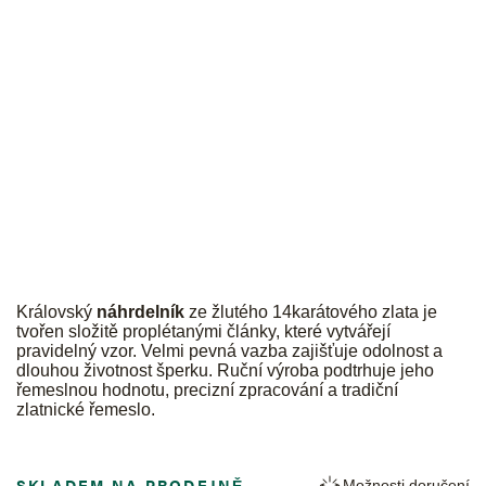
JK
Královský
náhrdelník
ze žlutého 14karátového zlata je
tvořen složitě proplétanými články, které vytvářejí
pravidelný vzor. Velmi pevná vazba zajišťuje odolnost a
dlouhou životnost šperku. Ruční výroba podtrhuje jeho
řemeslnou hodnotu, precizní zpracování a tradiční
zlatnické řemeslo.
SKLADEM NA PRODEJNĚ
Možnosti doručení