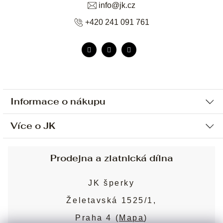
info
@
jk.cz
+420 241 091 761
Informace o nákupu
Více o JK
Ochrana osobních údajů
Způsob platby a dopravy
Náš příběh
Prodejna a zlatnická dílna
Sjednání osobní schůzky
Náš tým
Obchodní podmínky
JK šperky
Design a výroba
Puncovní značky
Želetavská 1525/1,
Služby
Cookies
Praha 4 (
Mapa
)
Blog