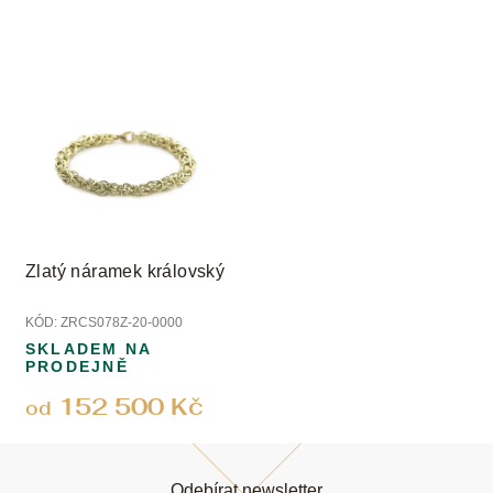
Zlatý náramek královský
KÓD:
ZRCS078Z-20-0000
SKLADEM NA
PRODEJNĚ
152 500 Kč
od
Z
á
Odebírat newsletter