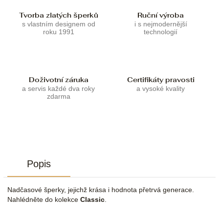
Tvorba zlatých šperků
Ruční výroba
s vlastním designem od
i s nejmodernější
roku 1991
technologií
Doživotní záruka
Certifikáty pravosti
a servis každé dva roky
a vysoké kvality
zdarma
Popis
Nadčasové šperky, jejichž krása i hodnota přetrvá generace.
Nahlédněte do kolekce
Classic
.