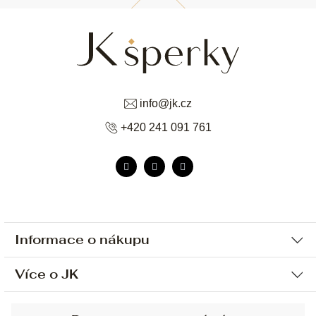
info
@
jk.cz
+420 241 091 761
Informace o nákupu
Více o JK
Ochrana osobních údajů
Způsob platby a dopravy
Náš příběh