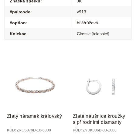
Značka šperku
:
JK
#paircode
:
v913
#option
:
bílá/růžová
Kolekce
:
Classic [/classic/]
Zlatý náramek královský
Zlaté náušnice kroužky
s přírodními diamanty
KÓD:
ZRCS079D-18-0000
KÓD:
ZNDK006B-00-1000