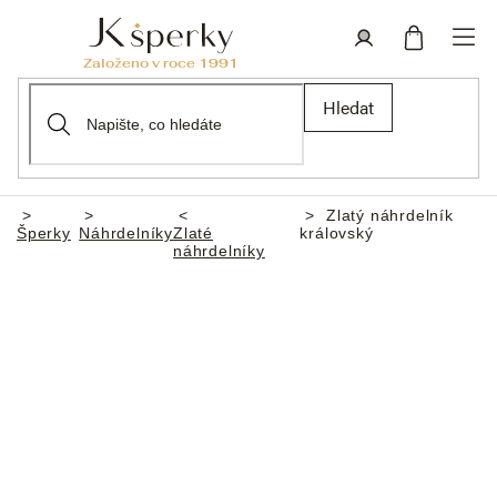
Přejít
na
obsah
Nákupní
Přihlášení
Hledat
košík
Zlatý náhrdelník
Domů
Šperky
Náhrdelníky
Zlaté
královský
náhrdelníky