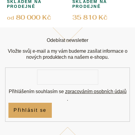
SKLADEM NA
SKLADEM NA
PRODEJNĚ
PRODEJNĚ
80 000 Kč
35 810 Kč
od
Z
á
Odebírat newsletter
p
a
Vložte svůj e-mail a my vám budeme zasílat informace o
t
nových produktech na našem e-shopu.
í
E-
mail
Přihlášením souhlasím se
zpracováním osobních údajů
.
Přihlásit se