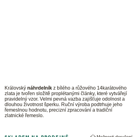
JK
Královský
náhrdelník
z bílého a růžového 14karátového
zlata je tvořen složitě proplétanými články, které vytvářejí
pravidelný vzor. Velmi pevná vazba zajišťuje odolnost a
dlouhou životnost šperku. Ruční výroba podtrhuje jeho
řemeslnou hodnotu, precizní zpracování a tradiční
zlatnické řemeslo.
SKLADEM NA PRODEJNĚ
Možnosti doručení