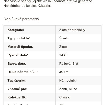
Nadčasové šperky, jejichž krása i hodnota přetrvá generace.
Nahlédněte do kolekce
Classic
.
Doplňkové parametry
Kategorie
:
Zlaté náhrdelníky
Typ produktu
:
Šperk
Materiál šperku
:
Zlato
Ryzost zlata
:
14 kt
Barva zlata
:
Růžová
,
Bílá
Délka náhrdelníku
:
45 cm
Typ šperku
:
Náhrdelník
Vhodné pro
:
Ženu
,
Muže
Kolekce JK
:
Classic