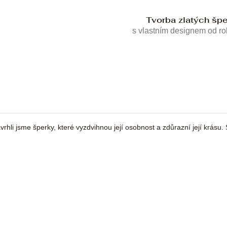
Tvorba zlatých šp
s vlastním designem od r
vrhli jsme šperky, které vyzdvihnou její osobnost a zdůrazní její krásu.