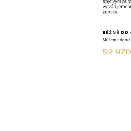
třpytivým pří
vytváří jemnou
žensky.
BĚŽNĚ DO 
Můžeme doruči
52 970