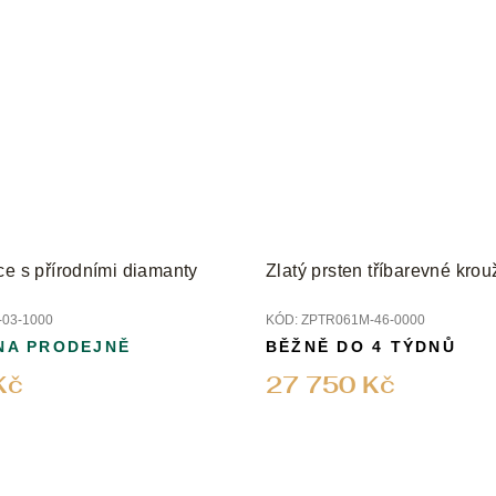
ce s přírodními diamanty
Zlatý prsten tříbarevné krou
03-1000
KÓD:
ZPTR061M-46-0000
NA PRODEJNĚ
BĚŽNĚ DO 4 TÝDNŮ
Kč
27 750 Kč