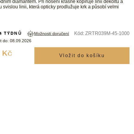
rodním diamantem. Při nošení krásně kopíruje linii dekoltu a
 svislou linii, která opticky prodlužuje krk a působí velmi
4 TÝDNŮ
Kód:
ZRTR039M-45-1000
Možnosti doručení
t do:
08.09.2026
Měrná
 Kč
cena: