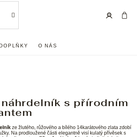
Nákup
Přihlášení
košík
DOPLŇKY
O NÁS
 náhrdelník s přírodním
antem
elník
ze žlutého, růžového a bílého 14karátového zlata zdobí
oužky. Na prodloužené části elegantně visí kulatý přívěsek s