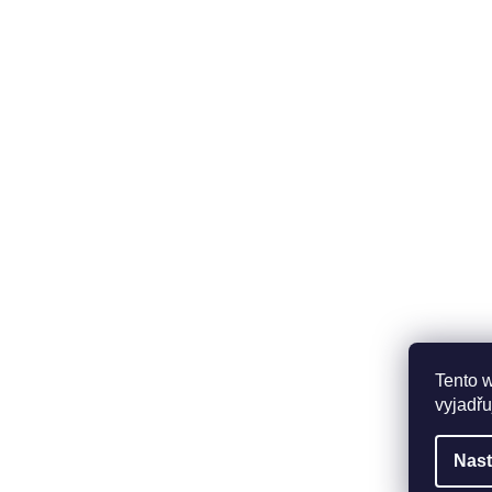
Tento 
vyjadřu
Nast