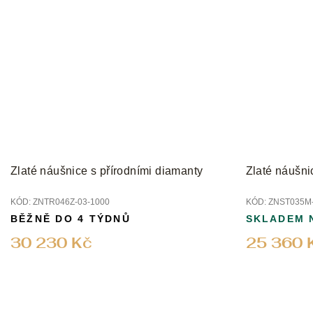
Zlaté náušnice s přírodními diamanty
Zlaté náušni
KÓD:
ZNTR046Z-03-1000
KÓD:
ZNST035M-
BĚŽNĚ DO 4 TÝDNŮ
SKLADEM 
30 230 Kč
25 360 
Z
á
p