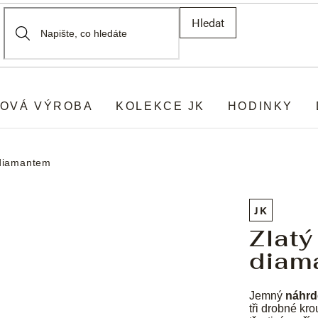
Hledat
OVÁ VÝROBA
KOLEKCE JK
HODINKY
 diamantem
JK
Zlatý
diam
Jemný
náhrd
tři drobné kr