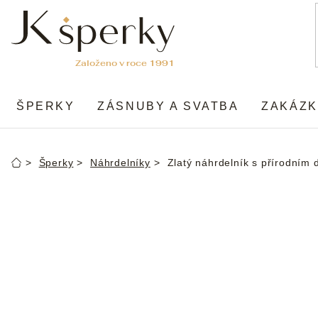
Přejít
na
obsah
ŠPERKY
ZÁSNUBY A SVATBA
ZAKÁZK
Šperky
Náhrdelníky
Zlatý náhrdelník s přírodním
Domů