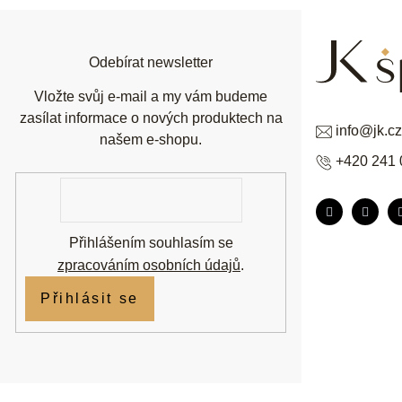
a
t
í
Odebírat newsletter
Vložte svůj e-mail a my vám budeme
zasílat informace o nových produktech na
info
@
jk.cz
našem e-shopu.
+420 241 
E-
mail
Přihlášením souhlasím se
zpracováním osobních údajů
.
Přihlásit se