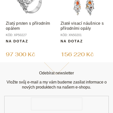
Zlatý prsten s přírodním
Zlaté visací náušnice s
opálem
přírodními opály
KÓD:
XP50227
KÓD:
XN50201
NA DOTAZ
NA DOTAZ
97 300 Kč
156 220 Kč
Z
á
Odebírat newsletter
p
a
Vložte svůj e-mail a my vám budeme zasílat informace o
t
nových produktech na našem e-shopu.
í
E-
mail