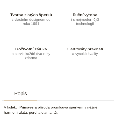
Tvorba zlatých šperků
Ruční výroba
s vlastním designem od
i s nejmodernější
roku 1991
technologií
Doživotní záruka
Certifikáty pravosti
a servis každé dva roky
a vysoké kvality
zdarma
Popis
V kolekci
Primavera
příroda promlouvá šperkem v něžné
harmonii zlata, perel a diamantů.