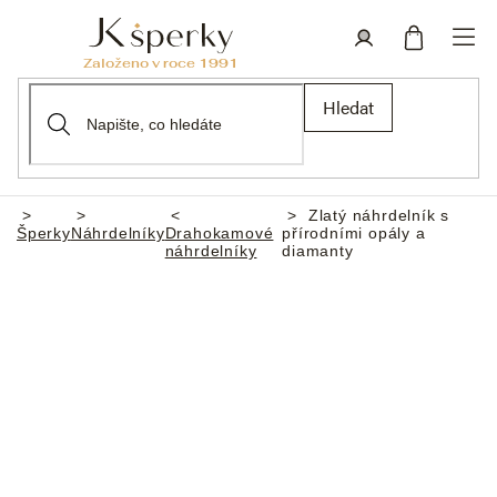
Přejít
na
obsah
Nákupní
Přihlášení
Hledat
košík
Zlatý náhrdelník s
Domů
Šperky
Náhrdelníky
Drahokamové
přírodními opály a
náhrdelníky
diamanty