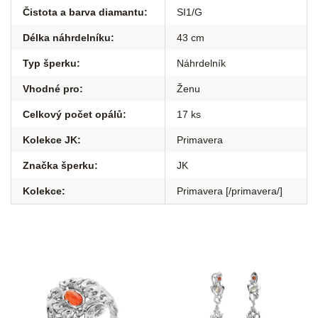
Čistota a barva diamantu
:
SI1/G
Délka náhrdelníku
:
43 cm
Typ šperku
:
Náhrdelník
Vhodné pro
:
Ženu
Celkový počet opálů
:
17 ks
Kolekce JK
:
Primavera
Značka šperku
:
JK
Kolekce
:
Primavera [/primavera/]