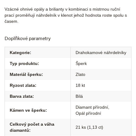
Vzácné ohnivé opály a brilianty v kombinaci s mistrnou ruční
prací proměňují náhrdelník v klenot jehož hodnota roste spolu s
časem.
Doplňkové parametry
Kategorie
:
Drahokamové náhrdelníky
Typ produktu
:
Šperk
Materiál šperku
:
Zlato
Ryzost zlata
:
18 kt
Barva zlata
:
Bílá
Diamant přírodní
,
Kámen ve šperku
:
Opál přírodní
Celkový počet a váha
21 ks (1,13 ct)
diamantů
: