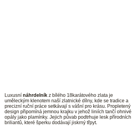
JK
Luxusní
náhrdelník
z bílého 18karátového zlata je
uměleckým klenotem naší zlatnické dílny, kde se tradice a
precizní ruční práce setkávají s vášní pro krásu. Propletený
design připomíná jemnou krajku v jehož liniích tančí ohnivé
opály jako plamínky. Jejich půvab podtrhuje lesk přírodních
briliantů, které šperku dodávají jiskrný třpyt.