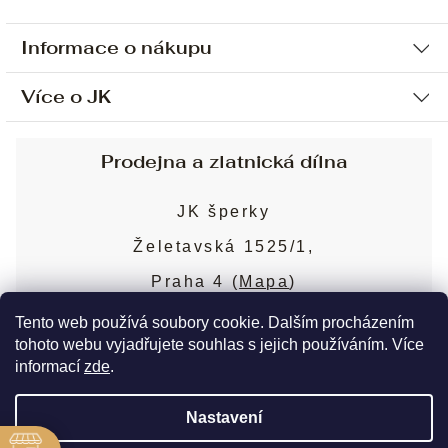
Informace o nákupu
Více o JK
Ochrana osobních údajů
Způsob platby a dopravy
Náš příběh
Prodejna a zlatnická dílna
Sjednání osobní schůzky
Náš tým
Obchodní podmínky
JK šperky
Design a výroba
Puncovní značky
Želetavská 1525/1,
Služby
Cookies
Praha 4 (
Mapa
)
Blog
Více o prodejně
Nejčastější dotazy
Tento web používá soubory cookie. Dalším procházením
tohoto webu vyjadřujete souhlas s jejich používáním. Více
informací
zde
.
Copyright 2026
JK šperky
. Všechna práva
Nastavení
vyhrazena.
Upravit nastavení cookies