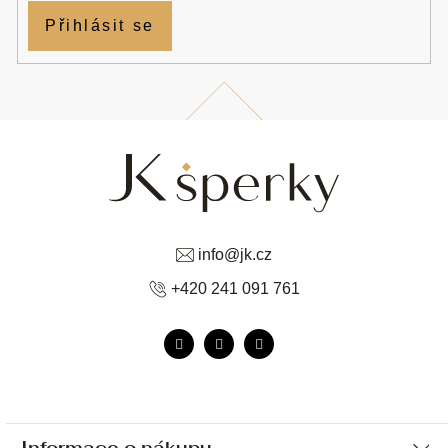
Přihlásit se
info
@
jk.cz
+420 241 091 761
Informace o nákupu