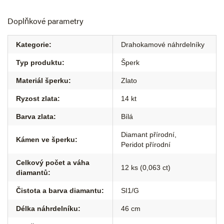
Doplňkové parametry
Kategorie
:
Drahokamové náhrdelníky
Typ produktu
:
Šperk
Materiál šperku
:
Zlato
Ryzost zlata
:
14 kt
Barva zlata
:
Bílá
Diamant přírodní
,
Kámen ve šperku
:
Peridot přírodní
Celkový počet a váha
12 ks (0,063 ct)
diamantů
:
Čistota a barva diamantu
:
SI1/G
Délka náhrdelníku
:
46 cm