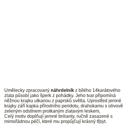
JK
Umělecky zpracovaný
náhrdelník
z bílého 14karátového
zlata působí jako šperk z pohádky. Jeho tvar připomíná
něžnou krajku utkanou z paprsků světla. Uprostřed jemné
krajky září kapka přírodního peridotu, drahokamu s olivově
zeleným odstínem protkaným zlatavým leskem,
Celý motiv doplňují jemné brilianty, ručně zasazené s
mimořádnou péčí, které mu propůjčují krásný třpyt.