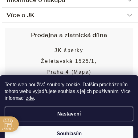
Více o JK
Ochrana osobních údajů
Způsob platby a dopravy
Náš příběh
Prodejna a zlatnická dílna
Sjednání osobní schůzky
Náš tým
Obchodní podmínky
JK šperky
Design a výroba
Puncovní značky
Želetavská 1525/1,
Služby
Cookies
Praha 4 (
Mapa
)
Blog
Více o prodejně
Nejčastější dotazy
Tento web používá soubory cookie. Dalším procházením
tohoto webu vyjadřujete souhlas s jejich používáním. Více
informací
zde
.
Copyright 2026
JK šperky
. Všechna práva
Nastavení
vyhrazena.
Upravit nastavení cookies
ě
Zobrazit
Souhlasím
Vytvořil Shoptet Premium