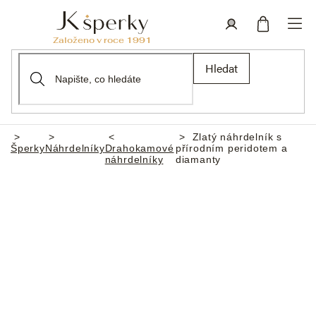
Přejít
na
obsah
Nákupní
Přihlášení
Hledat
košík
Zlatý náhrdelník s
Domů
Šperky
Náhrdelníky
Drahokamové
přírodním peridotem a
náhrdelníky
diamanty