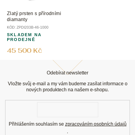
Zlatý prsten s přírodními
diamanty
KÓD:
ZPDI203B-46-1000
SKLADEM NA
PRODEJNĚ
45 500 Kč
Z
á
Odebírat newsletter
p
a
Vložte svůj e-mail a my vám budeme zasílat informace o
t
nových produktech na našem e-shopu.
í
E-
mail
Přihlášením souhlasím se
zpracováním osobních údajů
.