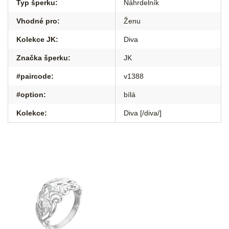
Typ šperku
:
Náhrdelník
Vhodné pro
:
Ženu
Kolekce JK
:
Diva
Značka šperku
:
JK
#paircode
:
v1388
#option
:
bílá
Kolekce
:
Diva [/diva/]